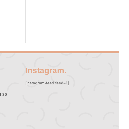
a
y
u
d
a
r
t
e
Instagram.
[instagram-feed feed=1]
6 30