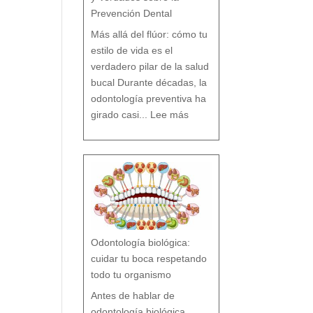
Prevención Dental
Más allá del flúor: cómo tu
estilo de vida es el
verdadero pilar de la salud
bucal Durante décadas, la
odontología preventiva ha
:
¿
girado casi...
Lee más
F
l
ú
o
r
s
í
o
F
l
ú
o
r
n
o
?
M
i
t
o
s
y
V
e
r
d
a
d
e
s
Odontología biológica:
s
o
b
r
cuidar tu boca respetando
e
l
a
P
todo tu organismo
r
e
v
e
n
Antes de hablar de
c
i
ó
n
odontología biológica