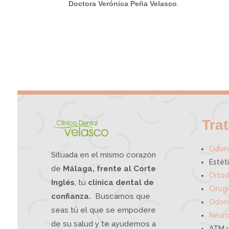
Doctora Verónica Peña Velasco
.
Tra
Odono
Situada en el mismo corazón
Estét
de
Málaga, frente al Corte
Ortod
Inglés
, tu
clínica dental de
Cirug
confianza.
Buscamos que
Odont
seas tú el que se empodere
Neuro
de su salud y te ayudemos a
ATM y