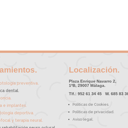
tamientos.
Localización.
Plaza Enrique Navarro 2,
.
tología preventiva
1ºB, 29007 Málaga.
ica dental.
Tlf.: 952 61 34 45 W. 685 83 3
oncia.
Políticas de Cookies.
ía e implantes.
Políticas de privacidad.
ología deportiva.
Aviso legal.
focal y terapia neural.
 rehabilitación neuro oclusal.