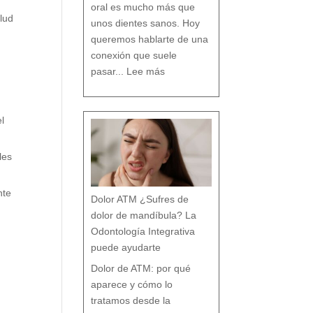
n
oral es mucho más que
c
i
a
alud
s
unos dientes sanos. Hoy
q
u
e
c
queremos hablarte de una
a
s
i
n
conexión que suele
a
d
:
i
L
e
pasar...
Lee más
a
t
R
e
e
c
l
u
a
e
c
n
i
t
ó
a
n
e
n
t
l
r
e
B
r
u
x
i
s
les
m
o
y
t
r
a
s
t
o
nte
r
Dolor ATM ¿Sufres de
n
o
s
p
dolor de mandíbula? La
o
s
t
u
Odontología Integrativa
r
a
l
e
puede ayudarte
s
:
T
r
a
Dolor de ATM: por qué
t
a
m
i
aparece y cómo lo
e
n
t
o
tratamos desde la
d
e
s