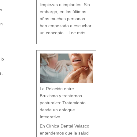
o
limpiezas o implantes. Sin
es
embargo, en los últimos
años muchas personas
un
han empezado a escuchar
:
D
un concepto...
Lee más
e
n
t
i
s
t
a
c
o
n
v
e
n
c
 lo
i
o
n
a
l
v
s
d
s,
e
n
t
i
s
t
a
h
La Relación entre
o
l
y
í
s
Bruxismo y trastornos
t
i
c
o
posturales: Tratamiento
e
n
M
á
desde un enfoque
l
a
g
a
Integrativo
:
l
a
s
7
En Clínica Dental Velasco
d
i
f
e
entendemos que la salud
r
e