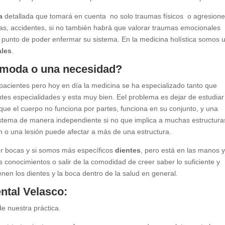
a
detallada que tomará en cuenta no solo traumas físicos o agresion
as, accidentes, si no también habrá que valorar traumas emocionales
el punto de poder enfermar su sistema. En la medicina holística somos 
ales
.
a moda o una necesidad?
 pacientes pero hoy en día la medicina se ha especializado tanto que
tes especialidades y esta muy bien. Eel problema es dejar de estudiar
rque el cuerpo no funciona por partes, funciona en su conjunto, y una
sistema de manera independiente si no que implica a muchas estructura
n o una lesión puede afectar a más de una estructura.
ver bocas y si somos más específicos
dientes
, pero está en las manos 
 conocimientos o salir de la comodidad de creer saber lo suficiente y
enen los dientes y la boca dentro de la salud en general.
ntal Velasco:
e nuestra práctica.