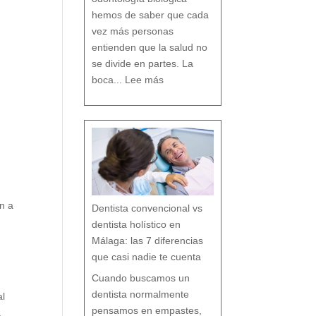
D
e
n
t
hemos de saber que cada
a
l
vez más personas
entienden que la salud no
se divide en partes. La
:
O
boca...
Lee más
d
o
n
t
o
l
o
g
í
a
b
i
o
l
ó
g
i
c
a
:
c
u
i
d
a
r
t
u
b
o
n a
Dentista convencional vs
c
a
r
e
dentista holístico en
s
p
e
t
Málaga: las 7 diferencias
a
n
d
o
que casi nadie te cuenta
t
o
d
o
t
Cuando buscamos un
u
o
r
g
dentista normalmente
al
a
n
i
s
pensamos en empastes,
.
m