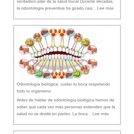
verdadero pilar de la salud bucal Durante décadas,
:
¿
la odontología preventiva ha girado casi...
Lee más
F
l
ú
o
r
s
í
o
F
l
ú
o
r
n
o
?
M
i
t
o
s
y
V
e
r
d
a
d
e
s
s
o
b
r
e
l
a
P
r
e
v
e
Odontología biológica: cuidar tu boca respetando
n
c
i
ó
todo tu organismo
n
D
e
n
t
Antes de hablar de odontología biológica hemos de
a
l
saber que cada vez más personas entienden que la
:
O
salud no se divide en partes. La boca...
Lee más
d
o
n
t
o
l
o
g
í
a
b