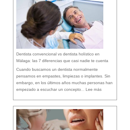
i
o
l
ó
g
i
c
a
:
c
u
i
d
a
r
t
u
b
o
c
a
r
e
s
p
e
t
a
n
d
o
Dentista convencional vs dentista holístico en
t
o
d
o
Málaga: las 7 diferencias que casi nadie te cuenta
t
u
o
r
g
Cuando buscamos un dentista normalmente
a
n
i
s
pensamos en empastes, limpiezas o implantes. Sin
m
o
embargo, en los últimos años muchas personas han
:
D
empezado a escuchar un concepto...
Lee más
e
n
t
i
s
t
a
c
o
n
v
e
n
c
i
o
n
a
l
v
s
d
e