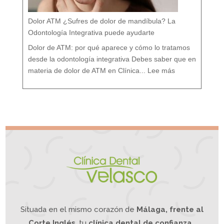
s
t
u
r
a
l
e
Dolor ATM ¿Sufres de dolor de mandíbula? La
s
:
T
r
Odontología Integrativa puede ayudarte
a
t
a
m
i
Dolor de ATM: por qué aparece y cómo lo tratamos
e
n
t
o
desde la odontología integrativa Debes saber que en
d
e
:
s
D
d
materia de dolor de ATM en Clínica...
Lee más
o
e
l
u
o
n
r
e
A
n
T
f
M
o
¿
q
S
u
u
e
f
I
r
n
e
t
s
e
d
g
e
r
d
a
o
t
l
i
o
v
r
o
d
e
m
a
n
d
í
b
u
l
a
?
L
a
O
d
o
n
t
o
l
o
g
í
a
Situada en el mismo corazón de
Málaga, frente al
I
n
t
e
g
Corte Inglés
, tu
clínica dental de confianza.