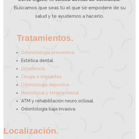
r
a
t
i
Buscamos que seas tú el que se empodere de su
v
a
p
u
e
salud y te ayudemos a hacerlo.
d
e
a
y
u
d
a
r
t
e
Tratamientos.
.
Odonotología preventiva
Estética dental.
Ortodoncia.
Cirugía e implantes.
Odontología deportiva.
Neurofocal y terapia neural.
ATM y rehabilitación neuro oclusal.
Odontología baja invasiva.
Localización.