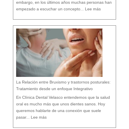
embargo, en los últimos años muchas personas han
:
D
empezado a escuchar un concepto...
Lee más
e
n
t
i
s
t
a
c
o
n
v
e
n
c
i
o
n
a
l
v
s
d
e
n
t
i
s
t
a
h
o
l
í
s
t
i
c
o
e
n
M
á
La Relación entre Bruxismo y trastornos posturales:
l
a
g
a
Tratamiento desde un enfoque Integrativo
:
l
a
s
7
En Clínica Dental Velasco entendemos que la salud
d
i
f
e
oral es mucho más que unos dientes sanos. Hoy
r
e
n
c
queremos hablarte de una conexión que suele
i
a
:
s
L
q
pasar...
Lee más
a
u
R
e
e
c
l
a
a
s
c
i
i