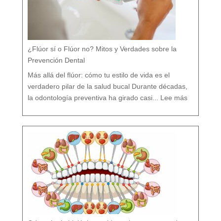
¿Flúor sí o Flúor no? Mitos y Verdades sobre la
Prevención Dental
Más allá del flúor: cómo tu estilo de vida es el
verdadero pilar de la salud bucal Durante décadas,
:
¿
la odontología preventiva ha girado casi...
Lee más
F
l
ú
o
r
s
í
o
F
l
ú
o
r
n
o
?
M
i
t
o
s
y
V
e
r
d
a
d
e
s
s
o
b
r
e
l
a
P
r
e
v
e