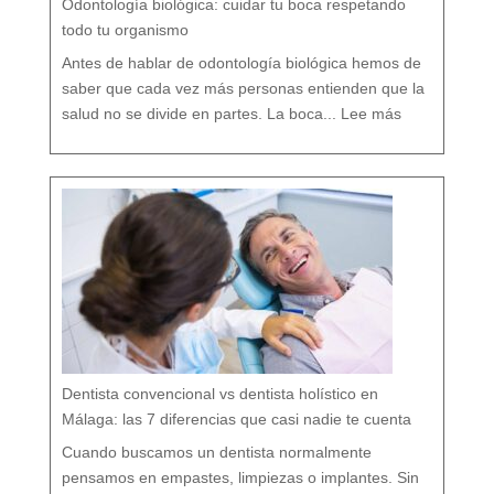
Odontología biológica: cuidar tu boca respetando
n
c
i
ó
todo tu organismo
n
D
e
n
t
Antes de hablar de odontología biológica hemos de
a
l
saber que cada vez más personas entienden que la
:
O
salud no se divide en partes. La boca...
Lee más
d
o
n
t
o
l
o
g
í
a
b
i
o
l
ó
g
i
c
a
:
c
u
i
d
a
r
t
u
b
o
c
a
r
e
s
p
e
t
a
n
d
o
Dentista convencional vs dentista holístico en
t
o
d
o
Málaga: las 7 diferencias que casi nadie te cuenta
t
u
o
r
g
Cuando buscamos un dentista normalmente
a
n
i
s
pensamos en empastes, limpiezas o implantes. Sin
m
o