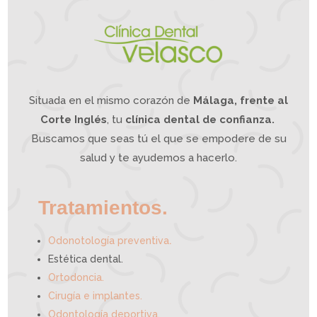
m
a
n
d
í
b
u
l
a
?
L
a
O
d
o
n
t
o
l
o
g
í
a
Situada en el mismo corazón de
Málaga, frente al
I
n
t
e
g
Corte Inglés
, tu
clínica dental de confianza.
r
a
t
i
Buscamos que seas tú el que se empodere de su
v
a
p
u
e
salud y te ayudemos a hacerlo.
d
e
a
y
u
d
a
r
t
e
Tratamientos.
.
Odonotología preventiva
Estética dental.
Ortodoncia.
Cirugía e implantes.
Odontología deportiva.