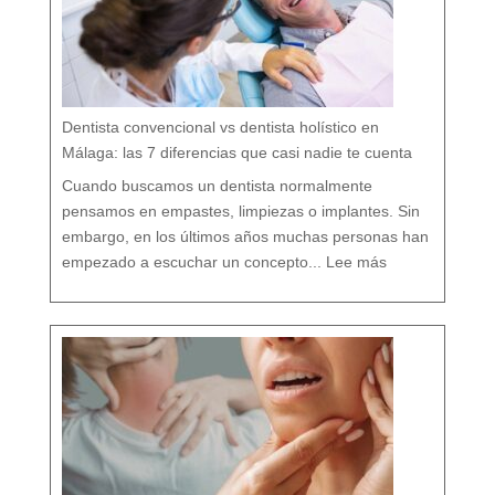
d
a
r
t
u
b
o
c
a
r
e
s
p
e
t
a
n
d
o
Dentista convencional vs dentista holístico en
t
o
d
o
Málaga: las 7 diferencias que casi nadie te cuenta
t
u
o
r
g
Cuando buscamos un dentista normalmente
a
n
i
s
pensamos en empastes, limpiezas o implantes. Sin
m
o
embargo, en los últimos años muchas personas han
:
D
empezado a escuchar un concepto...
Lee más
e
n
t
i
s
t
a
c
o
n
v
e
n
c
i
o
n
a
l
v
s
d
e
n
t
i
s
t
a
h
o
l
í
s
t