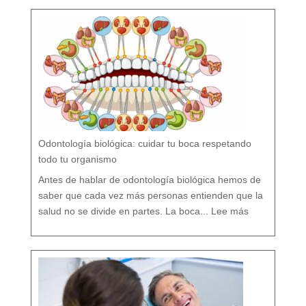
o
F
l
ú
o
r
n
o
?
M
i
t
o
s
y
V
e
r
d
a
d
e
s
s
o
b
r
e
l
a
P
r
e
v
e
Odontología biológica: cuidar tu boca respetando
n
c
i
ó
todo tu organismo
n
D
e
n
t
Antes de hablar de odontología biológica hemos de
a
l
saber que cada vez más personas entienden que la
:
O
salud no se divide en partes. La boca...
Lee más
d
o
n
t
o
l
o
g
í
a
b
i
o
l
ó
g
i
c
a
:
c
u
i