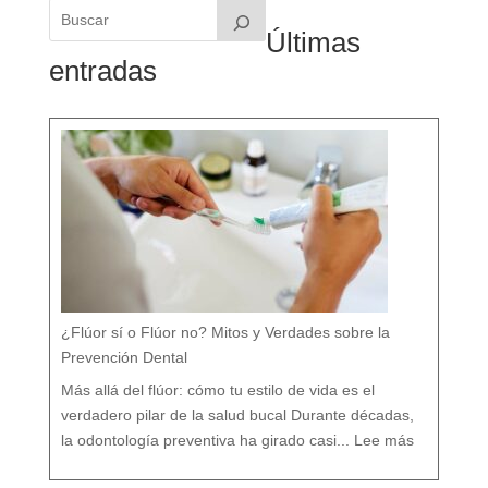
Últimas
entradas
¿Flúor sí o Flúor no? Mitos y Verdades sobre la
Prevención Dental
Más allá del flúor: cómo tu estilo de vida es el
verdadero pilar de la salud bucal Durante décadas,
:
¿
la odontología preventiva ha girado casi...
Lee más
F
l
ú
o
r
s
í