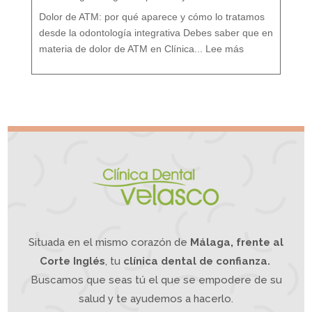
t
a
m
i
Dolor de ATM: por qué aparece y cómo lo tratamos
e
n
t
o
desde la odontología integrativa Debes saber que en
d
e
:
s
D
d
materia de dolor de ATM en Clínica...
Lee más
o
e
l
u
o
n
r
e
A
n
T
f
M
o
¿
q
S
u
u
e
f
I
r
n
e
t
s
e
d
g
e
r
d
a
o
t
l
i
o
v
r
o
d
e
m
a
n
d
í
b
u
l
a
?
L
a
O
d
o
n
t
o
l
o
g
í
a
Situada en el mismo corazón de
Málaga, frente al
I
n
t
e
g
Corte Inglés
, tu
clínica dental de confianza.
r
a
t
i
Buscamos que seas tú el que se empodere de su
v
a
p
u
e
salud y te ayudemos a hacerlo.
d
e
a