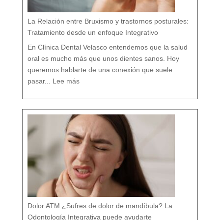
i
c
o
e
n
M
á
La Relación entre Bruxismo y trastornos posturales:
l
a
g
a
Tratamiento desde un enfoque Integrativo
:
l
a
s
7
En Clínica Dental Velasco entendemos que la salud
d
i
f
e
oral es mucho más que unos dientes sanos. Hoy
r
e
n
c
queremos hablarte de una conexión que suele
i
a
:
s
L
q
pasar...
Lee más
a
u
R
e
e
c
l
a
a
s
c
i
i
n
ó
a
n
d
e
i
n
e
t
t
r
e
e
c
B
u
r
e
u
n
x
t
i
a
s
m
o
y
t
r
a
s
t
o
r
n
o
s
p
o
s
t
u
r
a
l
e
Dolor ATM ¿Sufres de dolor de mandíbula? La
s
:
T
r
Odontología Integrativa puede ayudarte
a