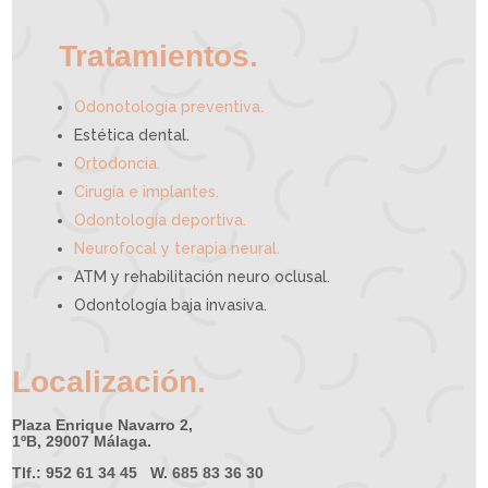
y
u
d
a
r
t
e
Tratamientos.
.
Odonotología preventiva
Estética dental.
Ortodoncia.
Cirugía e implantes.
Odontología deportiva.
Neurofocal y terapia neural.
ATM y rehabilitación neuro oclusal.
Odontología baja invasiva.
Localización.
Plaza Enrique Navarro 2,
1ºB, 29007 Málaga.
Tlf.: 952 61 34 45 W. 685 83 36 30