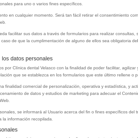
onales para uno o varios fines específicos.
ento en cualquier momento. Será tan fácil retirar el consentimiento com
Web.
a facilitar sus datos a través de formularios para realizar consultas, 
en caso de que la cumplimentación de alguno de ellos sea obligatoria d
n los datos personales
dos por
Clínica dental Velasco
con la finalidad de poder facilitar, agiliz
elación que se establezca en los formularios que este último rellene o p
a finalidad comercial de personalización, operativa y estadística, y ac
acenamiento de datos y estudios de marketing para adecuar el Contenid
o Web.
nales, se informará al Usuario acerca del fin o fines específicos del 
a la información recopilada.
sonales