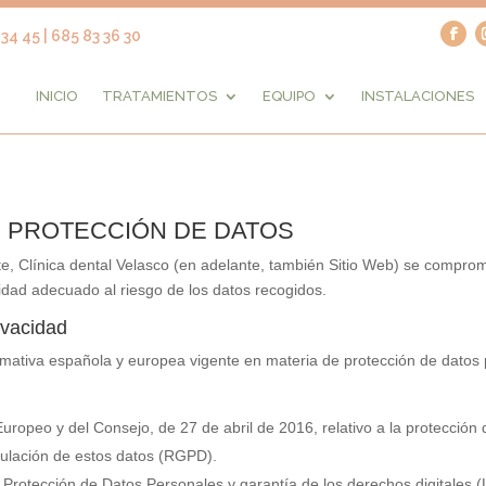
34 45 | 685 83 36 30
INICIO
TRATAMIENTOS
EQUIPO
INSTALACIONES
 Y PROTECCIÓN DE DATOS
te,
Clínica dental Velasco
(en adelante, también Sitio Web) se comprom
ridad adecuado al riesgo de los datos recogidos.
ivacidad
ormativa española y europea vigente en materia de protección de datos 
opeo y del Consejo, de 27 de abril de 2016, relativo a la protección d
rculación de estos datos (RGPD).
 Protección de Datos Personales y garantía de los derechos digitale