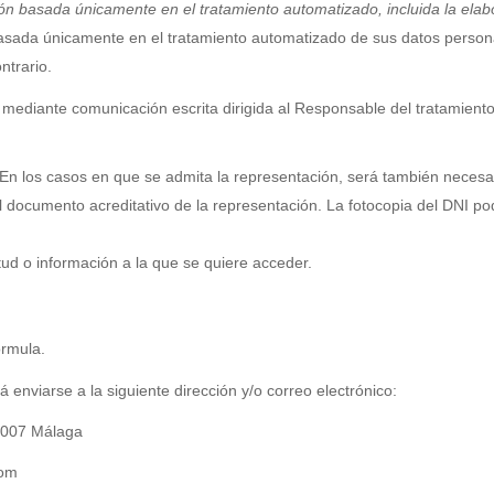
ón basada únicamente en el tratamiento automatizado, incluida la elabo
asada únicamente en el tratamiento automatizado de sus datos personale
ntrario.
s mediante comunicación escrita dirigida al Responsable del tratamien
 En los casos en que se admita la representación, será también necesar
documento acreditativo de la representación. La fotocopia del DNI podr
itud o información a la que se quiere acceder.
ormula.
 enviarse a la siguiente dirección y/o correo electrónico:
29007 Málaga
com