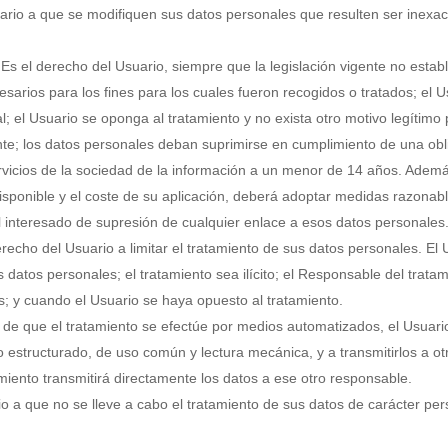
rio a que se modifiquen sus datos personales que resulten ser inexact
Es el derecho del Usuario, siempre que la legislación vigente no establ
arios para los fines para los cuales fueron recogidos o tratados; el U
l; el Usuario se oponga al tratamiento y no exista otro motivo legítimo
te; los datos personales deban suprimirse en cumplimiento de una obli
rvicios de la sociedad de la información a un menor de 14 años. Ademá
disponible y el coste de su aplicación, deberá adoptar medidas razonab
el interesado de supresión de cualquier enlace a esos datos personales
recho del Usuario a limitar el tratamiento de sus datos personales. El 
datos personales; el tratamiento sea ilícito; el Responsable del trata
s; y cuando el Usuario se haya opuesto al tratamiento.
de que el tratamiento se efectúe por medios automatizados, el Usuario
 estructurado, de uso común y lectura mecánica, y a transmitirlos a o
miento transmitirá directamente los datos a ese otro responsable.
o a que no se lleve a cabo el tratamiento de sus datos de carácter per