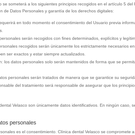
 se someterá a los siguientes principios recogidos en el artículo 5 del
n de Datos Personales y garantía de los derechos digitales:
se requerirá en todo momento el consentimiento del Usuario previa info
s.
os personales serán recogidos con fines determinados, explícitos y legíti
personales recogidos serán únicamente los estrictamente necesarios en r
ben ser exactos y estar siempre actualizados.
ón: los datos personales solo serán mantenidos de forma que se permita 
 datos personales serán tratados de manera que se garantice su segurid
ponsable del tratamiento será responsable de asegurar que los principi
 dental Velasco
son únicamente datos identificativos. En ningún caso, s
atos personales
ersonales es el consentimiento.
Clínica dental Velasco
se compromete a r