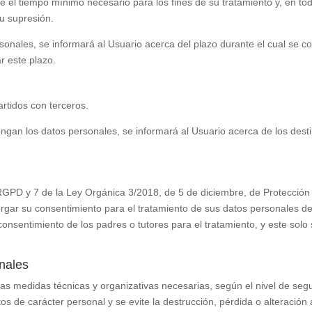
e el tiempo mínimo necesario para los fines de su tratamiento y, en to
su supresión.
onales, se informará al Usuario acerca del plazo durante el cual se c
ar este plazo.
rtidos con terceros.
gan los datos personales, se informará al Usuario acerca de los destin
 RGPD y 7 de la Ley Orgánica 3/2018, de 5 de diciembre, de Protecció
orgar su consentimiento para el tratamiento de sus datos personales de
onsentimiento de los padres o tutores para el tratamiento, y este solo 
onales
s medidas técnicas y organizativas necesarias, según el nivel de segu
s de carácter personal y se evite la destrucción, pérdida o alteración a