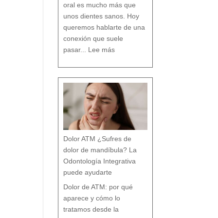
n
oral es mucho más que
c
i
a
s
unos dientes sanos. Hoy
q
u
e
c
queremos hablarte de una
a
s
i
n
conexión que suele
a
d
:
i
L
e
pasar...
Lee más
a
t
R
e
e
c
l
u
a
e
c
n
i
t
ó
a
n
e
n
t
r
e
B
r
u
x
i
s
m
o
y
t
r
a
s
t
o
r
Dolor ATM ¿Sufres de
n
o
s
p
dolor de mandíbula? La
o
s
t
u
Odontología Integrativa
r
a
l
e
puede ayudarte
s
:
T
r
a
Dolor de ATM: por qué
t
a
m
i
aparece y cómo lo
e
n
t
o
tratamos desde la
d
e
s