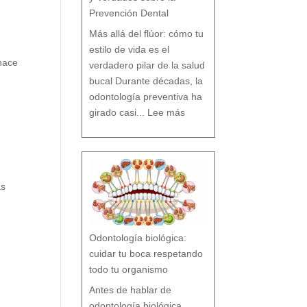
Prevención Dental
Más allá del flúor: cómo tu
estilo de vida es el
hace
verdadero pilar de la salud
bucal Durante décadas, la
odontología preventiva ha
:
¿
girado casi...
Lee más
F
l
ú
o
r
s
í
o
F
l
ú
o
r
n
o
?
M
i
ás
t
o
s
y
V
e
r
d
a
d
e
s
Odontología biológica:
s
o
b
r
cuidar tu boca respetando
e
l
a
P
todo tu organismo
r
e
v
e
n
Antes de hablar de
c
i
ó
n
odontología biológica