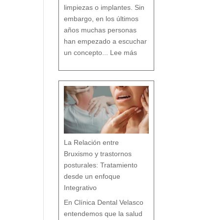
o
limpiezas o implantes. Sin
embargo, en los últimos
años muchas personas
han empezado a escuchar
:
D
un concepto...
Lee más
e
n
t
i
s
t
a
c
o
n
v
e
n
c
i
o
n
a
l
v
s
d
e
n
t
i
s
t
a
h
La Relación entre
o
l
í
s
Bruxismo y trastornos
t
i
c
o
posturales: Tratamiento
e
n
M
á
desde un enfoque
l
a
g
a
Integrativo
:
l
a
s
7
En Clínica Dental Velasco
d
i
f
e
entendemos que la salud
r
e