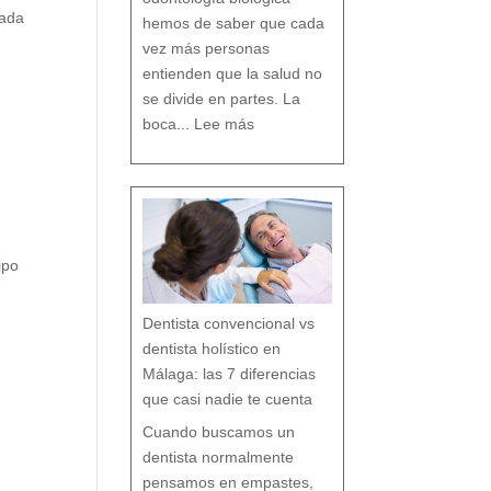
D
e
n
zada
t
hemos de saber que cada
a
l
vez más personas
entienden que la salud no
se divide en partes. La
:
O
boca...
Lee más
d
o
n
t
o
l
o
g
í
a
b
i
o
l
ó
g
i
c
a
:
c
ipo
u
i
d
a
r
t
u
b
o
Dentista convencional vs
c
a
r
e
dentista holístico en
s
p
e
t
Málaga: las 7 diferencias
a
n
d
o
que casi nadie te cuenta
t
o
d
o
t
Cuando buscamos un
u
o
r
g
dentista normalmente
a
n
i
s
pensamos en empastes,
m