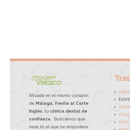
Tra
Odono
Situada en el mismo corazón
Estét
de
Málaga, frente al Corte
Ortod
Inglés
, tu
clínica dental de
Cirug
confianza.
Buscamos que
Odont
seas tú el que se empodere
Neuro