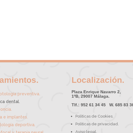
tamientos.
Localización.
Plaza Enrique Navarro 2,
.
tología preventiva
1ºB, 29007 Málaga.
ica dental.
Tlf.: 952 61 34 45 W. 685 83 3
oncia.
Políticas de Cookies.
ía e implantes.
Políticas de privacidad.
ología deportiva.
Aviso legal.
focal y terapia neural.