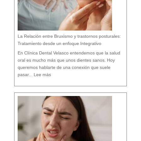
n
t
i
s
t
a
h
o
l
í
s
t
i
c
o
e
n
M
á
La Relación entre Bruxismo y trastornos posturales:
l
a
g
a
Tratamiento desde un enfoque Integrativo
:
l
a
s
7
En Clínica Dental Velasco entendemos que la salud
d
i
f
e
oral es mucho más que unos dientes sanos. Hoy
r
e
n
c
queremos hablarte de una conexión que suele
i
a
:
s
L
q
pasar...
Lee más
a
u
R
e
e
c
l
a
a
s
c
i
i
n
ó
a
n
d
e
i
n
e
t
t
r
e
e
c
B
u
r
e
u
n
x
t
i
a
s
m
o
y
t
r
a
s
t
o
r
n
o
s
p
o