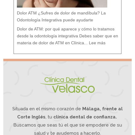
s
t
u
r
a
l
e
Dolor ATM ¿Sufres de dolor de mandíbula? La
s
:
T
r
Odontología Integrativa puede ayudarte
a
t
a
m
i
Dolor de ATM: por qué aparece y cómo lo tratamos
e
n
t
o
desde la odontología integrativa Debes saber que en
d
e
:
s
D
d
materia de dolor de ATM en Clínica...
Lee más
o
e
l
u
o
n
r
e
A
n
T
f
M
o
¿
q
S
u
u
e
f
I
r
n
e
t
s
e
d
g
e
r
d
a
o
t
l
i
o
v
r
o
d
e
m
a
n
d
í
b
u
l
a
?
L
a
O
Situada en el mismo corazón de
Málaga, frente al
d
o
n
t
o
Corte Inglés
, tu
clínica dental de confianza.
l
o
g
í
Buscamos que seas tú el que se empodere de su
a
I
n
t
e
salud y te ayudemos a hacerlo.
g