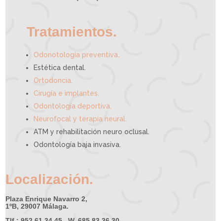
r
a
t
i
v
a
p
u
e
d
Tratamientos.
e
a
y
u
d
a
r
t
.
e
Odonotología preventiva
Estética dental.
Ortodoncia.
Cirugía e implantes.
Odontología deportiva.
Neurofocal y terapia neural.
ATM y rehabilitación neuro oclusal.
Odontología baja invasiva.
Localización.
Plaza Enrique Navarro 2,
1ºB, 29007 Málaga.
Tlf.: 952 61 34 45 W. 685 83 36 30