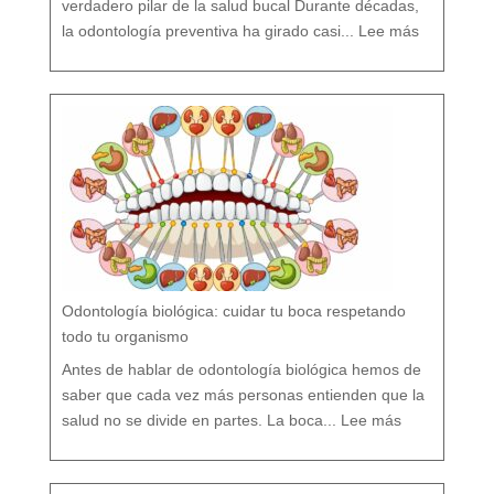
verdadero pilar de la salud bucal Durante décadas,
:
¿
la odontología preventiva ha girado casi...
Lee más
F
l
ú
o
r
s
í
o
F
l
ú
o
r
n
o
?
M
i
t
o
s
y
V
e
r
d
a
d
e
s
s
o
b
r
e
l
a
P
r
e
v
e
Odontología biológica: cuidar tu boca respetando
n
c
i
ó
todo tu organismo
n
D
e
n
t
Antes de hablar de odontología biológica hemos de
a
l
saber que cada vez más personas entienden que la
:
O
salud no se divide en partes. La boca...
Lee más
d
o
n
t
o
l
o
g
í
a
b