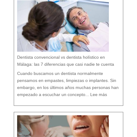
i
o
l
ó
g
i
c
a
:
c
u
i
d
a
r
t
u
b
o
c
a
r
e
s
p
e
t
a
n
d
o
Dentista convencional vs dentista holístico en
t
o
d
o
Málaga: las 7 diferencias que casi nadie te cuenta
t
u
o
r
g
Cuando buscamos un dentista normalmente
a
n
i
s
pensamos en empastes, limpiezas o implantes. Sin
m
o
embargo, en los últimos años muchas personas han
:
D
empezado a escuchar un concepto...
Lee más
e
n
t
i
s
t
a
c
o
n
v
e
n
c
i
o
n
a
l
v
s
d
e