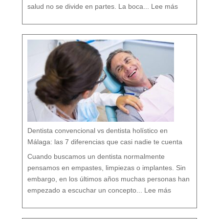
:
O
salud no se divide en partes. La boca...
Lee más
d
o
n
t
o
l
o
g
í
a
b
i
o
l
ó
g
i
c
a
:
c
u
i
d
a
r
t
u
b
o
c
a
r
e
s
p
e
t
a
n
d
o
Dentista convencional vs dentista holístico en
t
o
d
o
Málaga: las 7 diferencias que casi nadie te cuenta
t
u
o
r
g
Cuando buscamos un dentista normalmente
a
n
i
s
pensamos en empastes, limpiezas o implantes. Sin
m
o
embargo, en los últimos años muchas personas han
:
D
empezado a escuchar un concepto...
Lee más
e
n
t
i
s
t
a
c
o
n