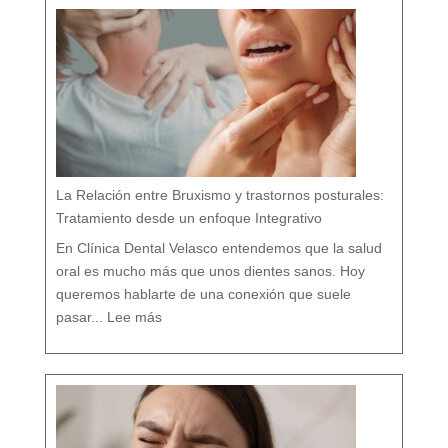
v
e
n
c
i
o
n
a
l
v
s
d
e
n
t
i
s
t
a
h
o
l
í
s
t
i
c
o
e
n
M
á
La Relación entre Bruxismo y trastornos posturales:
l
a
g
a
Tratamiento desde un enfoque Integrativo
:
l
a
s
7
En Clínica Dental Velasco entendemos que la salud
d
i
f
e
oral es mucho más que unos dientes sanos. Hoy
r
e
n
c
queremos hablarte de una conexión que suele
i
a
:
s
L
q
pasar...
Lee más
a
u
R
e
e
c
l
a
a
s
c
i
i
n
ó
a
n
d
e
i
n
e
t
t
r
e
e
c
B
u
r
e
u
n
x
t
i
a
s
m
o