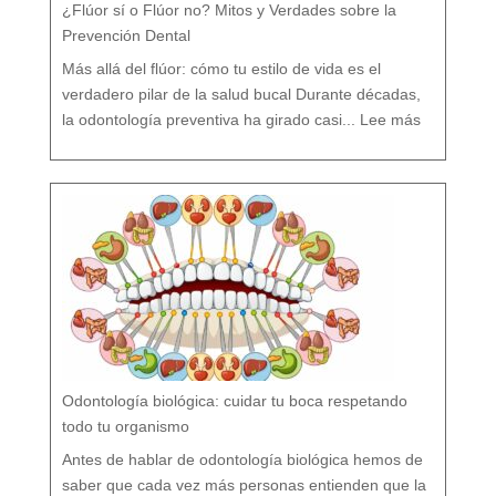
¿Flúor sí o Flúor no? Mitos y Verdades sobre la
Prevención Dental
Más allá del flúor: cómo tu estilo de vida es el
verdadero pilar de la salud bucal Durante décadas,
:
¿
la odontología preventiva ha girado casi...
Lee más
F
l
ú
o
r
s
í
o
F
l
ú
o
r
n
o
?
M
i
t
o
s
y
V
e
r
d
a
d
e
s
s
o
b
r
e
l
a
P
r
e
v
e
Odontología biológica: cuidar tu boca respetando
n
c
i
ó
todo tu organismo
n
D
e
n
t
Antes de hablar de odontología biológica hemos de
a
l
saber que cada vez más personas entienden que la