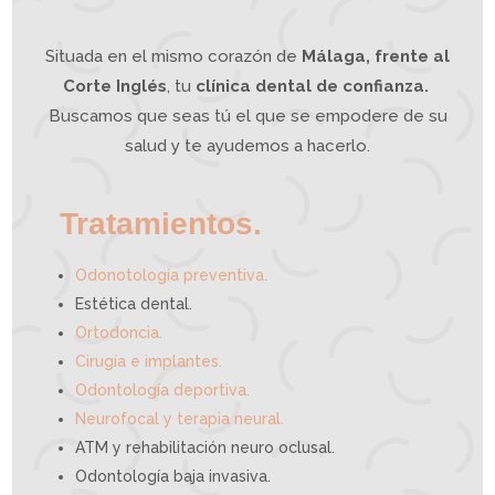
n
t
o
l
o
g
í
a
Situada en el mismo corazón de
Málaga, frente al
I
n
t
e
g
Corte Inglés
, tu
clínica dental de confianza.
r
a
t
i
Buscamos que seas tú el que se empodere de su
v
a
p
u
e
salud y te ayudemos a hacerlo.
d
e
a
y
u
d
a
r
t
e
Tratamientos.
.
Odonotología preventiva
Estética dental.
Ortodoncia.
Cirugía e implantes.
Odontología deportiva.
Neurofocal y terapia neural.
ATM y rehabilitación neuro oclusal.
Odontología baja invasiva.