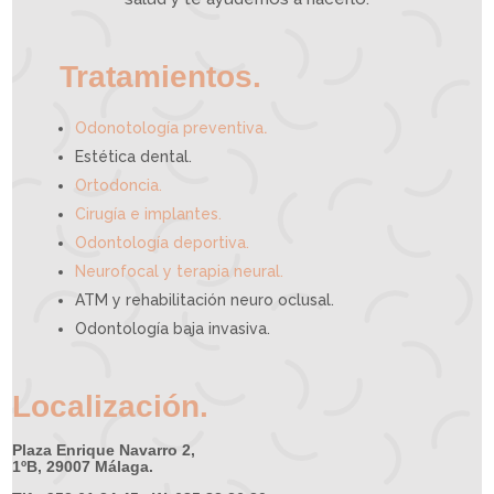
d
e
a
y
u
d
a
r
t
e
Tratamientos.
.
Odonotología preventiva
Estética dental.
Ortodoncia.
Cirugía e implantes.
Odontología deportiva.
Neurofocal y terapia neural.
ATM y rehabilitación neuro oclusal.
Odontología baja invasiva.
Localización.
Plaza Enrique Navarro 2,
1ºB, 29007 Málaga.