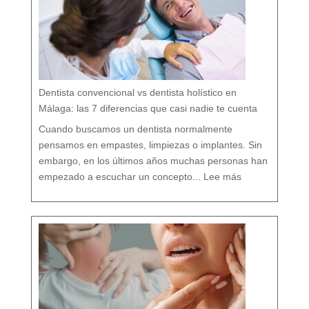
c
u
i
d
a
r
t
u
b
o
c
a
r
e
s
p
e
t
a
n
d
o
Dentista convencional vs dentista holístico en
t
o
d
o
Málaga: las 7 diferencias que casi nadie te cuenta
t
u
o
r
g
Cuando buscamos un dentista normalmente
a
n
i
s
pensamos en empastes, limpiezas o implantes. Sin
m
o
embargo, en los últimos años muchas personas han
:
D
empezado a escuchar un concepto...
Lee más
e
n
t
i
s
t
a
c
o
n
v
e
n
c
i
o
n
a
l
v
s
d
e
n
t
i
s
t
a
h
o
l