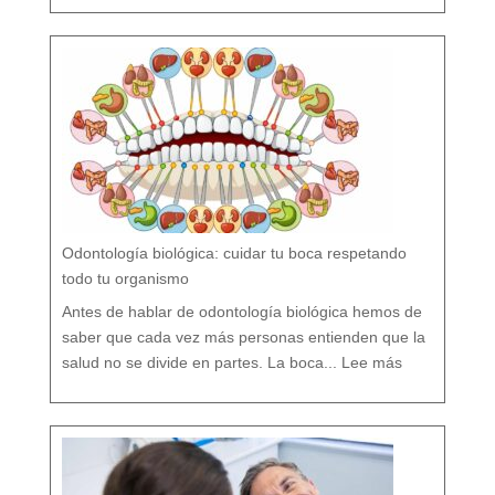
r
s
í
o
F
l
ú
o
r
n
o
?
M
i
t
o
s
y
V
e
r
d
a
d
e
s
s
o
b
r
e
l
a
P
r
e
v
e
Odontología biológica: cuidar tu boca respetando
n
c
i
ó
todo tu organismo
n
D
e
n
t
Antes de hablar de odontología biológica hemos de
a
l
saber que cada vez más personas entienden que la
:
O
salud no se divide en partes. La boca...
Lee más
d
o
n
t
o
l
o
g
í
a
b
i
o
l
ó
g
i
c
a
: