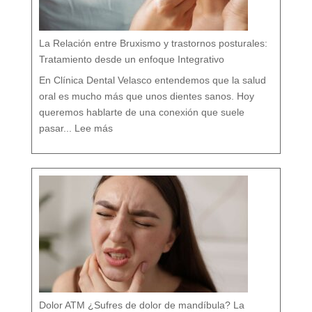
í
s
t
i
c
o
e
n
M
á
La Relación entre Bruxismo y trastornos posturales:
l
a
g
a
Tratamiento desde un enfoque Integrativo
:
l
a
s
7
En Clínica Dental Velasco entendemos que la salud
d
i
f
e
oral es mucho más que unos dientes sanos. Hoy
r
e
n
c
queremos hablarte de una conexión que suele
i
a
:
s
L
q
pasar...
Lee más
a
u
R
e
e
c
l
a
a
s
c
i
i
n
ó
a
n
d
e
i
n
e
t
t
r
e
e
c
B
u
r
e
u
n
x
t
i
a
s
m
o
y
t
r
a
s
t
o
r
n
o
s
p
o
s
t
u
r
a
l
e
Dolor ATM ¿Sufres de dolor de mandíbula? La
s
: