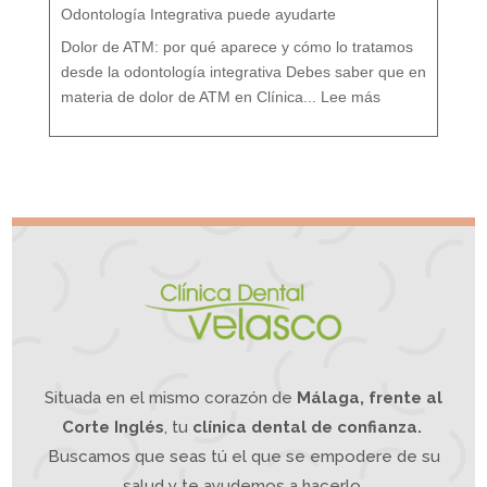
T
r
Odontología Integrativa puede ayudarte
a
t
a
m
i
Dolor de ATM: por qué aparece y cómo lo tratamos
e
n
t
o
desde la odontología integrativa Debes saber que en
d
e
:
s
D
d
materia de dolor de ATM en Clínica...
Lee más
o
e
l
u
o
n
r
e
A
n
T
f
M
o
¿
q
S
u
u
e
f
I
r
n
e
t
s
e
d
g
e
r
d
a
o
t
l
i
o
v
r
o
d
e
m
a
n
d
í
b
u
l
a
?
L
a
O
d
o
n
t
o
l
o
g
í
a
Situada en el mismo corazón de
Málaga, frente al
I
n
t
e
g
Corte Inglés
, tu
clínica dental de confianza.
r
a
t
i
Buscamos que seas tú el que se empodere de su
v
a
p
u
e
salud y te ayudemos a hacerlo.