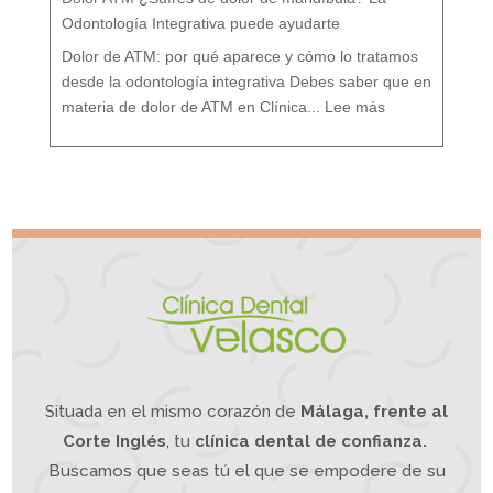
:
T
r
Odontología Integrativa puede ayudarte
a
t
a
m
i
Dolor de ATM: por qué aparece y cómo lo tratamos
e
n
t
o
desde la odontología integrativa Debes saber que en
d
e
:
s
D
d
materia de dolor de ATM en Clínica...
Lee más
o
e
l
u
o
n
r
e
A
n
T
f
M
o
¿
q
S
u
u
e
f
I
r
n
e
t
s
e
d
g
e
r
d
a
o
t
l
i
o
v
r
o
d
e
m
a
n
d
í
b
u
l
a
?
L
a
O
d
o
n
t
o
l
o
g
í
a
Situada en el mismo corazón de
Málaga, frente al
I
n
t
e
g
Corte Inglés
, tu
clínica dental de confianza.
r
a
t
i
Buscamos que seas tú el que se empodere de su
v
a
p
u