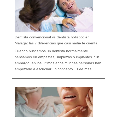
:
c
u
i
d
a
r
t
u
b
o
c
a
r
e
s
p
e
t
a
n
d
o
Dentista convencional vs dentista holístico en
t
o
d
o
Málaga: las 7 diferencias que casi nadie te cuenta
t
u
o
r
g
Cuando buscamos un dentista normalmente
a
n
i
s
pensamos en empastes, limpiezas o implantes. Sin
m
o
embargo, en los últimos años muchas personas han
:
D
empezado a escuchar un concepto...
Lee más
e
n
t
i
s
t
a
c
o
n
v
e
n
c
i
o
n
a
l
v
s
d
e
n
t
i
s
t
a
h
o