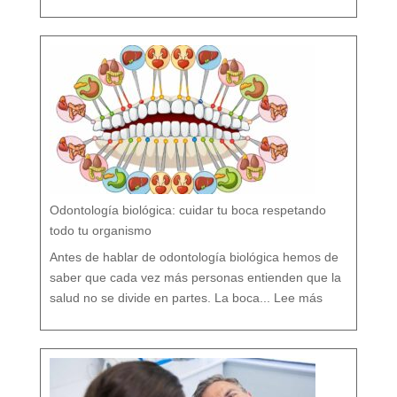
o
r
s
í
o
F
l
ú
o
r
n
o
?
M
i
t
o
s
y
V
e
r
d
a
d
e
s
s
o
b
r
e
l
a
P
r
e
v
e
Odontología biológica: cuidar tu boca respetando
n
c
i
ó
todo tu organismo
n
D
e
n
t
Antes de hablar de odontología biológica hemos de
a
l
saber que cada vez más personas entienden que la
:
O
salud no se divide en partes. La boca...
Lee más
d
o
n
t
o
l
o
g
í
a
b
i
o
l
ó
g
i
c
a