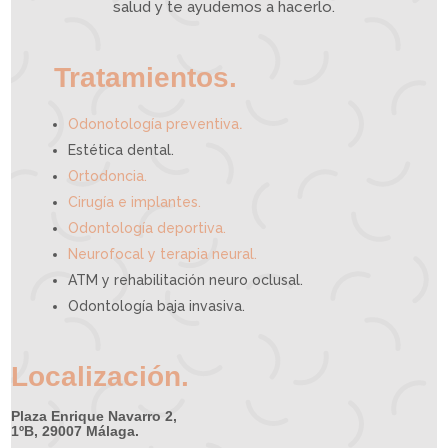
e
salud y te ayudemos a hacerlo.
d
e
a
y
u
d
a
r
t
e
Tratamientos.
.
Odonotología preventiva
Estética dental.
Ortodoncia.
Cirugía e implantes.
Odontología deportiva.
Neurofocal y terapia neural.
ATM y rehabilitación neuro oclusal.
Odontología baja invasiva.
Localización.
Plaza Enrique Navarro 2,
1ºB, 29007 Málaga.