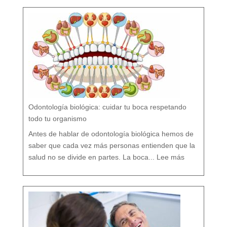
o
F
l
ú
o
r
n
o
?
M
i
t
o
s
y
V
e
r
d
a
d
e
s
s
o
b
r
e
l
a
P
r
e
v
e
Odontología biológica: cuidar tu boca respetando
n
c
i
ó
todo tu organismo
n
D
e
n
t
Antes de hablar de odontología biológica hemos de
a
l
saber que cada vez más personas entienden que la
:
O
salud no se divide en partes. La boca...
Lee más
d
o
n
t
o
l
o
g
í
a
b
i
o
l
ó
g
i
c
a
:
c
u
i