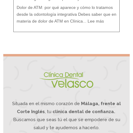
t
a
m
i
Dolor de ATM: por qué aparece y cómo lo tratamos
e
n
t
o
desde la odontología integrativa Debes saber que en
d
e
:
s
D
d
materia de dolor de ATM en Clínica...
Lee más
o
e
l
u
o
n
r
e
A
n
T
f
M
o
¿
q
S
u
u
e
f
I
r
n
e
t
s
e
d
g
e
r
d
a
o
t
l
i
o
v
r
o
d
e
m
a
n
d
í
b
u
l
a
?
L
a
O
d
o
n
t
o
l
o
g
í
a
Situada en el mismo corazón de
Málaga, frente al
I
n
t
e
g
Corte Inglés
, tu
clínica dental de confianza.
r
a
t
i
Buscamos que seas tú el que se empodere de su
v
a
p
u
e
salud y te ayudemos a hacerlo.
d
e
a