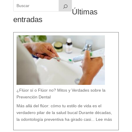
Últimas
entradas
¿Flúor sí o Flúor no? Mitos y Verdades sobre la
Prevención Dental
Más allá del flúor: cómo tu estilo de vida es el
verdadero pilar de la salud bucal Durante décadas,
:
¿
la odontología preventiva ha girado casi...
Lee más
F
l
ú
o
r
s
í