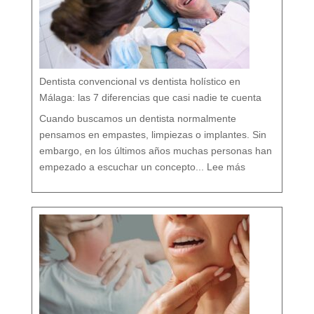
d
a
r
t
u
b
o
c
a
r
e
s
p
e
t
a
n
d
o
Dentista convencional vs dentista holístico en
t
o
d
o
Málaga: las 7 diferencias que casi nadie te cuenta
t
u
o
r
g
Cuando buscamos un dentista normalmente
a
n
i
s
pensamos en empastes, limpiezas o implantes. Sin
m
o
embargo, en los últimos años muchas personas han
:
D
empezado a escuchar un concepto...
Lee más
e
n
t
i
s
t
a
c
o
n
v
e
n
c
i
o
n
a
l
v
s
d
e
n
t
i
s
t
a
h
o
l
í
s
t