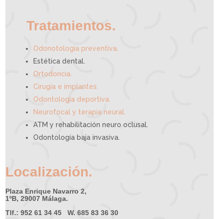
y
u
d
a
r
t
e
Tratamientos.
.
Odonotología preventiva
Estética dental.
Ortodoncia.
Cirugía e implantes.
Odontología deportiva.
Neurofocal y terapia neural.
ATM y rehabilitación neuro oclusal.
Odontología baja invasiva.
Localización.
Plaza Enrique Navarro 2,
1ºB, 29007 Málaga.
Tlf.: 952 61 34 45 W. 685 83 36 30