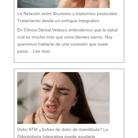
i
c
o
e
n
M
á
La Relación entre Bruxismo y trastornos posturales:
l
a
g
a
Tratamiento desde un enfoque Integrativo
:
l
a
s
7
En Clínica Dental Velasco entendemos que la salud
d
i
f
e
oral es mucho más que unos dientes sanos. Hoy
r
e
n
c
queremos hablarte de una conexión que suele
i
a
:
s
L
q
pasar...
Lee más
a
u
R
e
e
c
l
a
a
s
c
i
i
n
ó
a
n
d
e
i
n
e
t
t
r
e
e
c
B
u
r
e
u
n
x
t
i
a
s
m
o
y
t
r
a
s
t
o
r
n
o
s
p
o
s
t
u
r
a
l
e
Dolor ATM ¿Sufres de dolor de mandíbula? La
s
:
T
r
Odontología Integrativa puede ayudarte
a