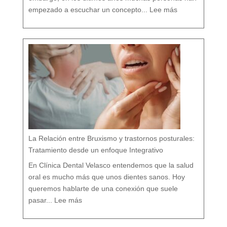
:
D
empezado a escuchar un concepto...
Lee más
e
n
t
i
s
t
a
c
o
n
v
e
n
c
i
o
n
a
l
v
s
d
e
n
t
i
s
t
a
h
o
l
í
s
t
i
c
o
e
n
M
á
La Relación entre Bruxismo y trastornos posturales:
l
a
g
a
Tratamiento desde un enfoque Integrativo
:
l
a
s
7
En Clínica Dental Velasco entendemos que la salud
d
i
f
e
oral es mucho más que unos dientes sanos. Hoy
r
e
n
c
queremos hablarte de una conexión que suele
i
a
:
s
L
q
pasar...
Lee más
a
u
R
e
e
c
l
a
a
s
c
i
i
n
ó
a
n
d