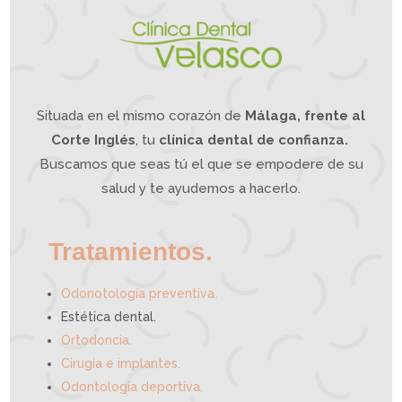
n
d
í
b
u
l
a
?
L
a
O
d
o
n
t
o
l
o
g
í
a
Situada en el mismo corazón de
Málaga, frente al
I
n
t
e
g
Corte Inglés
, tu
clínica dental de confianza.
r
a
t
i
Buscamos que seas tú el que se empodere de su
v
a
p
u
e
salud y te ayudemos a hacerlo.
d
e
a
y
u
d
a
r
t
e
Tratamientos.
.
Odonotología preventiva
Estética dental.
Ortodoncia.
Cirugía e implantes.
Odontología deportiva.