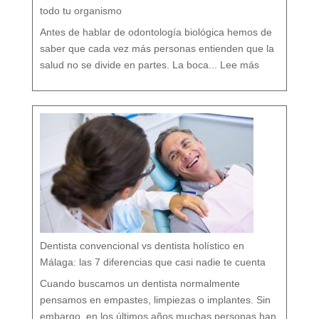
i
ó
todo tu organismo
n
D
e
n
t
Antes de hablar de odontología biológica hemos de
a
l
saber que cada vez más personas entienden que la
:
O
salud no se divide en partes. La boca...
Lee más
d
o
n
t
o
l
o
g
í
a
b
i
o
l
ó
g
i
c
a
:
c
u
i
d
a
r
t
u
b
o
c
a
r
e
s
p
e
t
a
n
d
o
Dentista convencional vs dentista holístico en
t
o
d
o
Málaga: las 7 diferencias que casi nadie te cuenta
t
u
o
r
g
Cuando buscamos un dentista normalmente
a
n
i
s
pensamos en empastes, limpiezas o implantes. Sin
m
o
embargo, en los últimos años muchas personas han