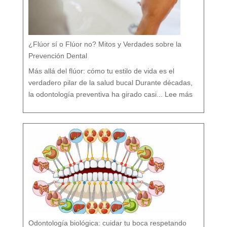
¿Flúor sí o Flúor no? Mitos y Verdades sobre la
Prevención Dental
Más allá del flúor: cómo tu estilo de vida es el
verdadero pilar de la salud bucal Durante décadas,
:
¿
la odontología preventiva ha girado casi...
Lee más
F
l
ú
o
r
s
í
o
F
l
ú
o
r
n
o
?
M
i
t
o
s
y
V
e
r
d
a
d
e
s
s
o
b
r
e
l
a
P
r
e
v
e
Odontología biológica: cuidar tu boca respetando
n
c