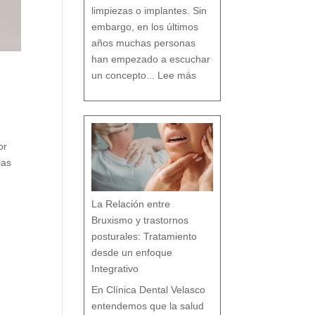
o
limpiezas o implantes. Sin
embargo, en los últimos
años muchas personas
han empezado a escuchar
:
D
un concepto...
Lee más
e
n
t
i
s
t
a
c
o
n
v
e
n
c
i
o
n
or
a
l
v
s
las
d
e
n
t
i
s
t
a
h
La Relación entre
o
l
í
s
Bruxismo y trastornos
t
i
c
o
posturales: Tratamiento
e
n
M
á
desde un enfoque
l
a
g
a
Integrativo
:
l
a
s
7
En Clínica Dental Velasco
d
i
f
e
entendemos que la salud
r
e