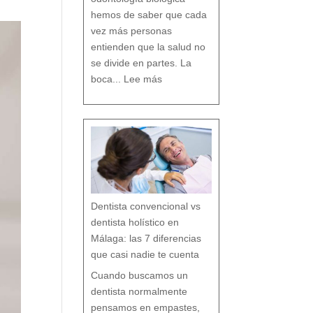
D
e
n
t
hemos de saber que cada
a
l
vez más personas
entienden que la salud no
se divide en partes. La
:
O
boca...
Lee más
d
o
n
t
o
l
o
g
í
a
b
i
o
l
ó
g
i
c
a
:
c
u
i
d
a
r
t
u
b
o
Dentista convencional vs
c
a
r
e
dentista holístico en
s
p
e
t
Málaga: las 7 diferencias
a
n
d
o
que casi nadie te cuenta
t
o
d
o
t
Cuando buscamos un
u
o
r
g
dentista normalmente
a
n
i
s
pensamos en empastes,
m