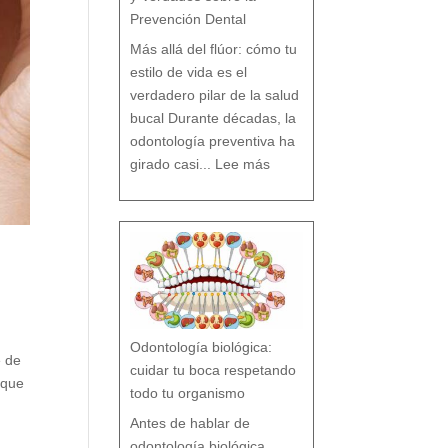
Prevención Dental
Más allá del flúor: cómo tu
estilo de vida es el
verdadero pilar de la salud
bucal Durante décadas, la
odontología preventiva ha
:
¿
girado casi...
Lee más
F
l
ú
o
r
s
í
o
F
l
ú
o
r
n
o
?
M
i
t
o
s
y
V
e
r
d
a
d
e
s
Odontología biológica:
s
o
b
e de
r
cuidar tu boca respetando
e
l
oque
a
P
todo tu organismo
r
e
v
e
n
Antes de hablar de
c
i
ó
n
odontología biológica