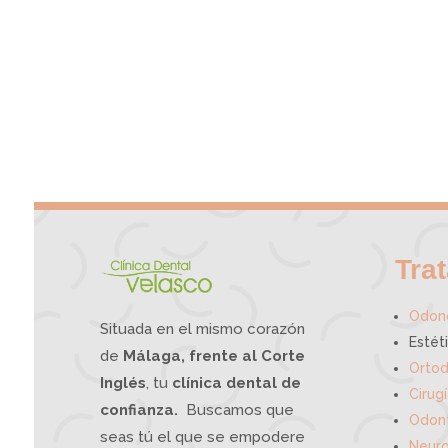
Tra
Odono
Situada en el mismo corazón
Estét
de
Málaga, frente al Corte
Ortod
Inglés
, tu
clínica dental de
Cirug
confianza.
Buscamos que
Odont
seas tú el que se empodere
Neuro