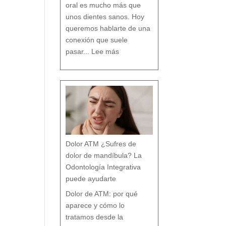
n
oral es mucho más que
c
i
a
s
unos dientes sanos. Hoy
q
u
e
c
queremos hablarte de una
a
s
i
n
conexión que suele
a
d
:
i
L
e
pasar...
Lee más
a
t
R
e
e
c
l
u
a
e
c
n
i
t
ó
a
n
e
n
t
r
e
B
r
u
x
i
s
m
o
y
t
r
a
s
t
o
r
Dolor ATM ¿Sufres de
n
o
s
p
dolor de mandíbula? La
o
s
t
u
Odontología Integrativa
r
a
l
e
puede ayudarte
s
:
T
r
a
Dolor de ATM: por qué
t
a
m
i
aparece y cómo lo
e
n
t
o
tratamos desde la
d
e
s