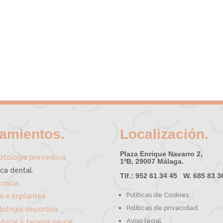
tamientos.
Localización.
Plaza Enrique Navarro 2,
.
tología preventiva
1ºB, 29007 Málaga.
ica dental.
Tlf.: 952 61 34 45 W. 685 83 3
oncia.
Políticas de Cookies.
ía e implantes.
Políticas de privacidad.
ología deportiva.
Aviso legal.
focal y terapia neural.