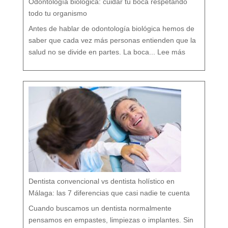
Odontología biológica: cuidar tu boca respetando
n
c
i
ó
todo tu organismo
n
D
e
n
t
Antes de hablar de odontología biológica hemos de
a
l
saber que cada vez más personas entienden que la
:
O
salud no se divide en partes. La boca...
Lee más
d
o
n
t
o
l
o
g
í
a
b
i
o
l
ó
g
i
c
a
:
c
u
i
d
a
r
t
u
b
o
c
a
r
e
s
p
e
t
a
n
d
o
Dentista convencional vs dentista holístico en
t
o
d
o
Málaga: las 7 diferencias que casi nadie te cuenta
t
u
o
r
g
Cuando buscamos un dentista normalmente
a
n
i
s
pensamos en empastes, limpiezas o implantes. Sin
m
o