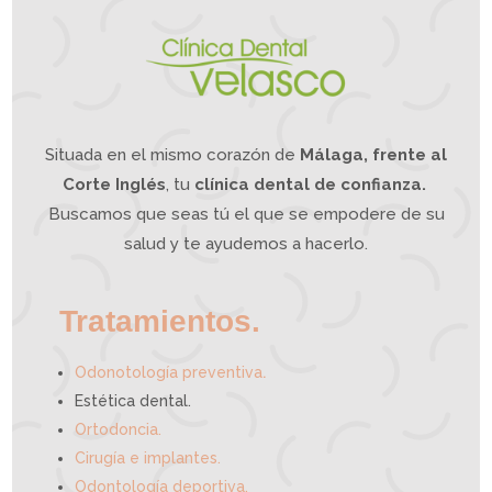
m
a
n
d
í
b
u
l
a
?
L
a
O
d
o
n
t
o
l
o
g
í
a
Situada en el mismo corazón de
Málaga, frente al
I
n
t
e
g
Corte Inglés
, tu
clínica dental de confianza.
r
a
t
i
Buscamos que seas tú el que se empodere de su
v
a
p
u
e
salud y te ayudemos a hacerlo.
d
e
a
y
u
d
a
r
t
e
Tratamientos.
.
Odonotología preventiva
Estética dental.
Ortodoncia.
Cirugía e implantes.
Odontología deportiva.