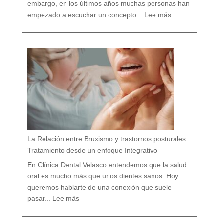
embargo, en los últimos años muchas personas han
:
D
empezado a escuchar un concepto...
Lee más
e
n
t
i
s
t
a
c
o
n
v
e
n
c
i
o
n
a
l
v
s
d
e
n
t
i
s
t
a
h
o
l
í
s
t
i
c
o
e
n
M
á
La Relación entre Bruxismo y trastornos posturales:
l
a
g
a
Tratamiento desde un enfoque Integrativo
:
l
a
s
7
En Clínica Dental Velasco entendemos que la salud
d
i
f
e
oral es mucho más que unos dientes sanos. Hoy
r
e
n
c
queremos hablarte de una conexión que suele
i
a
:
s
L
q
pasar...
Lee más
a
u
R
e
e
c
l
a
a
s
c
i
i
n