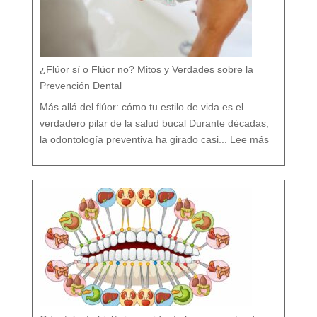
¿Flúor sí o Flúor no? Mitos y Verdades sobre la
Prevención Dental
Más allá del flúor: cómo tu estilo de vida es el
verdadero pilar de la salud bucal Durante décadas,
:
¿
la odontología preventiva ha girado casi...
Lee más
F
l
ú
o
r
s
í
o
F
l
ú
o
r
n
o
?
M
i
t
o
s
y
V
e
r
d
a
d
e
s
s
o
b
r
e
l
a
P
r
e
v
e