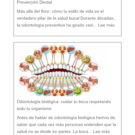
Prevención Dental
Más allá del flúor: cómo tu estilo de vida es el
verdadero pilar de la salud bucal Durante décadas,
:
¿
la odontología preventiva ha girado casi...
Lee más
F
l
ú
o
r
s
í
o
F
l
ú
o
r
n
o
?
M
i
t
o
s
y
V
e
r
d
a
d
e
s
s
o
b
r
e
l
a
P
r
e
v
e
Odontología biológica: cuidar tu boca respetando
n
c
i
ó
todo tu organismo
n
D
e
n
t
Antes de hablar de odontología biológica hemos de
a
l
saber que cada vez más personas entienden que la
:
O
salud no se divide en partes. La boca...
Lee más
d
o