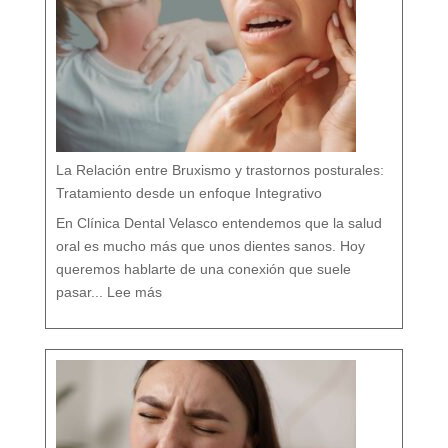
i
o
n
a
l
v
s
d
e
n
t
i
s
t
a
h
o
l
í
s
t
i
c
o
e
n
M
á
La Relación entre Bruxismo y trastornos posturales:
l
a
g
a
Tratamiento desde un enfoque Integrativo
:
l
a
s
7
En Clínica Dental Velasco entendemos que la salud
d
i
f
e
oral es mucho más que unos dientes sanos. Hoy
r
e
n
c
queremos hablarte de una conexión que suele
i
a
:
s
L
q
pasar...
Lee más
a
u
R
e
e
c
l
a
a
s
c
i
i
n
ó
a
n
d
e
i
n
e
t
t
r
e
e
c
B
u
r
e
u
n
x
t
i
a
s
m
o
y
t
r
a