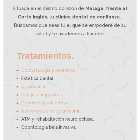
o
g
í
a
Situada en el mismo corazón de
Málaga, frente al
I
n
t
e
g
Corte Inglés
, tu
clínica dental de confianza.
r
a
t
i
Buscamos que seas tú el que se empodere de su
v
a
p
u
e
salud y te ayudemos a hacerlo.
d
e
a
y
u
d
a
r
t
e
Tratamientos.
.
Odonotología preventiva
Estética dental.
Ortodoncia.
Cirugía e implantes.
Odontología deportiva.
Neurofocal y terapia neural.
ATM y rehabilitación neuro oclusal.
Odontología baja invasiva.