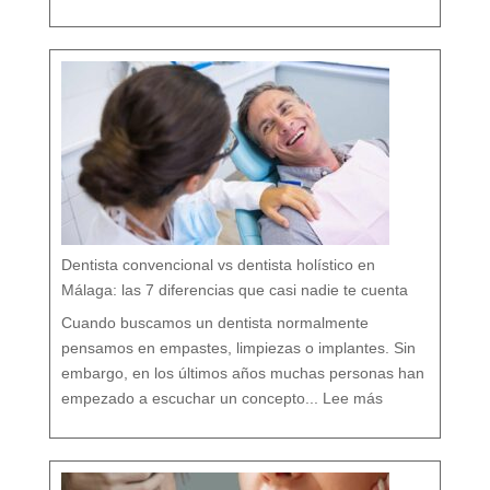
n
t
o
l
o
g
í
a
b
i
o
l
ó
g
i
c
a
:
c
u
i
d
a
r
t
u
b
o
c
a
r
e
s
p
e
t
a
n
d
o
Dentista convencional vs dentista holístico en
t
o
d
o
Málaga: las 7 diferencias que casi nadie te cuenta
t
u
o
r
g
Cuando buscamos un dentista normalmente
a
n
i
s
pensamos en empastes, limpiezas o implantes. Sin
m
o
embargo, en los últimos años muchas personas han
:
D
empezado a escuchar un concepto...
Lee más
e
n
t
i
s
t
a
c
o
n
v
e
n
c