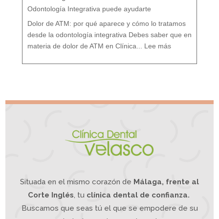
:
T
r
Odontología Integrativa puede ayudarte
a
t
a
m
i
Dolor de ATM: por qué aparece y cómo lo tratamos
e
n
t
o
desde la odontología integrativa Debes saber que en
d
e
:
s
D
d
materia de dolor de ATM en Clínica...
Lee más
o
e
l
u
o
n
r
e
A
n
T
f
M
o
¿
q
S
u
u
e
f
I
r
n
e
t
s
e
d
g
e
r
d
a
o
t
l
i
o
v
r
o
d
e
m
a
n
d
í
b
u
l
a
?
L
a
O
d
o
n
t
o
l
o
g
í
a
Situada en el mismo corazón de
Málaga, frente al
I
n
t
e
g
Corte Inglés
, tu
clínica dental de confianza.
r
a
t
i
Buscamos que seas tú el que se empodere de su
v
a
p
u