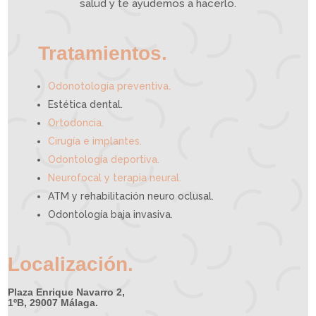
e
salud y te ayudemos a hacerlo.
d
e
a
y
u
d
a
r
t
e
Tratamientos.
.
Odonotología preventiva
Estética dental.
Ortodoncia.
Cirugía e implantes.
Odontología deportiva.
Neurofocal y terapia neural.
ATM y rehabilitación neuro oclusal.
Odontología baja invasiva.
Localización.
Plaza Enrique Navarro 2,
1ºB, 29007 Málaga.