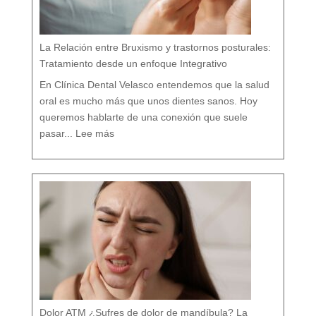
l
í
s
t
i
c
o
e
n
M
á
La Relación entre Bruxismo y trastornos posturales:
l
a
g
a
Tratamiento desde un enfoque Integrativo
:
l
a
s
7
En Clínica Dental Velasco entendemos que la salud
d
i
f
e
oral es mucho más que unos dientes sanos. Hoy
r
e
n
c
queremos hablarte de una conexión que suele
i
a
:
s
L
q
pasar...
Lee más
a
u
R
e
e
c
l
a
a
s
c
i
i
n
ó
a
n
d
e
i
n
e
t
t
r
e
e
c
B
u
r
e
u
n
x
t
i
a
s
m
o
y
t
r
a
s
t
o
r
n
o
s
p
o
s
t
u
r
a
l
e
Dolor ATM ¿Sufres de dolor de mandíbula? La
s