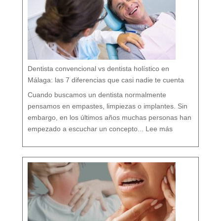
:
c
u
i
d
a
r
t
u
b
o
c
a
r
e
s
p
e
t
a
n
d
o
Dentista convencional vs dentista holístico en
t
o
d
o
Málaga: las 7 diferencias que casi nadie te cuenta
t
u
o
r
g
Cuando buscamos un dentista normalmente
a
n
i
s
pensamos en empastes, limpiezas o implantes. Sin
m
o
embargo, en los últimos años muchas personas han
:
D
empezado a escuchar un concepto...
Lee más
e
n
t
i
s
t
a
c
o
n
v
e
n
c
i
o
n
a
l
v
s
d
e
n
t
i
s
t
a
h
o