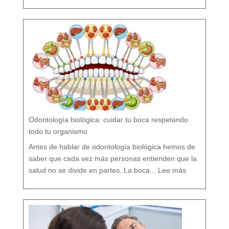
o
r
s
í
o
F
l
ú
o
r
n
o
?
M
i
t
o
s
y
V
e
r
d
a
d
e
s
s
o
b
r
e
l
a
P
r
e
v
e
Odontología biológica: cuidar tu boca respetando
n
c
i
ó
todo tu organismo
n
D
e
n
t
Antes de hablar de odontología biológica hemos de
a
l
saber que cada vez más personas entienden que la
:
O
salud no se divide en partes. La boca...
Lee más
d
o
n
t
o
l
o
g
í
a
b
i
o
l
ó
g
i
c
a