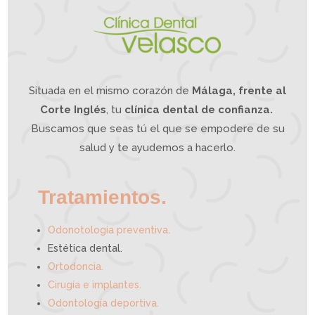
n
d
í
b
u
l
a
?
L
a
O
d
o
n
t
o
l
o
g
í
a
Situada en el mismo corazón de
Málaga, frente al
I
n
t
e
g
Corte Inglés
, tu
clínica dental de confianza.
r
a
t
i
Buscamos que seas tú el que se empodere de su
v
a
p
u
e
salud y te ayudemos a hacerlo.
d
e
a
y
u
d
a
r
t
e
Tratamientos.
.
Odonotología preventiva
Estética dental.
Ortodoncia.
Cirugía e implantes.
Odontología deportiva.