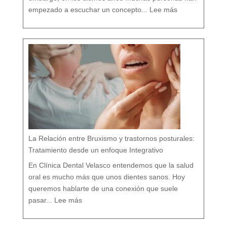
:
D
empezado a escuchar un concepto...
Lee más
e
n
t
i
s
t
a
c
o
n
v
e
n
c
i
o
n
a
l
v
s
d
e
n
t
i
s
t
a
h
o
l
í
s
t
i
c
o
e
n
M
á
La Relación entre Bruxismo y trastornos posturales:
l
a
g
a
Tratamiento desde un enfoque Integrativo
:
l
a
s
7
En Clínica Dental Velasco entendemos que la salud
d
i
f
e
oral es mucho más que unos dientes sanos. Hoy
r
e
n
c
queremos hablarte de una conexión que suele
i
a
:
s
L
q
pasar...
Lee más
a
u
R
e
e
c
l
a
a
s
c
i
i
n
ó
a
n
d