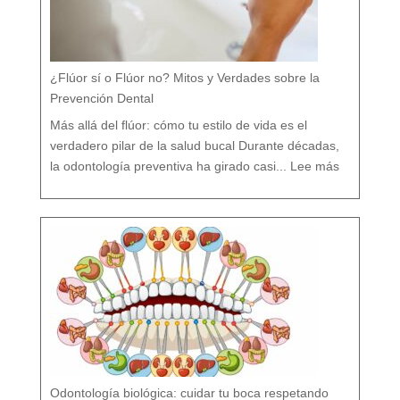
¿Flúor sí o Flúor no? Mitos y Verdades sobre la
Prevención Dental
Más allá del flúor: cómo tu estilo de vida es el
verdadero pilar de la salud bucal Durante décadas,
:
¿
la odontología preventiva ha girado casi...
Lee más
F
l
ú
o
r
s
í
o
F
l
ú
o
r
n
o
?
M
i
t
o
s
y
V
e
r
d
a
d
e
s
s
o
b
r
e
l
a
P
r
e
v
e
Odontología biológica: cuidar tu boca respetando
n
c