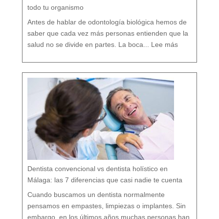
i
ó
todo tu organismo
n
D
e
n
t
Antes de hablar de odontología biológica hemos de
a
l
saber que cada vez más personas entienden que la
:
O
salud no se divide en partes. La boca...
Lee más
d
o
n
t
o
l
o
g
í
a
b
i
o
l
ó
g
i
c
a
:
c
u
i
d
a
r
t
u
b
o
c
a
r
e
s
p
e
t
a
n
d
o
Dentista convencional vs dentista holístico en
t
o
d
o
Málaga: las 7 diferencias que casi nadie te cuenta
t
u
o
r
g
Cuando buscamos un dentista normalmente
a
n
i
s
pensamos en empastes, limpiezas o implantes. Sin
m
o
embargo, en los últimos años muchas personas han