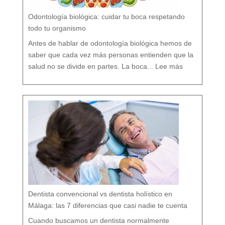
P
r
e
v
e
Odontología biológica: cuidar tu boca respetando
n
c
i
ó
todo tu organismo
n
D
e
n
t
Antes de hablar de odontología biológica hemos de
a
l
saber que cada vez más personas entienden que la
:
O
salud no se divide en partes. La boca...
Lee más
d
o
n
t
o
l
o
g
í
a
b
i
o
l
ó
g
i
c
a
:
c
u
i
d
a
r
t
u
b
o
c
a
r
e
s
p
e
t
a
n
d
o
Dentista convencional vs dentista holístico en
t
o
d
o
Málaga: las 7 diferencias que casi nadie te cuenta
t
u
o
r
g
Cuando buscamos un dentista normalmente
a
n