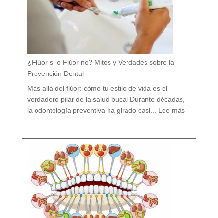
¿Flúor sí o Flúor no? Mitos y Verdades sobre la
Prevención Dental
Más allá del flúor: cómo tu estilo de vida es el
verdadero pilar de la salud bucal Durante décadas,
:
¿
la odontología preventiva ha girado casi...
Lee más
F
l
ú
o
r
s
í
o
F
l
ú
o
r
n
o
?
M
i
t
o
s
y
V
e
r
d
a
d
e
s
s
o
b
r
e
l
a