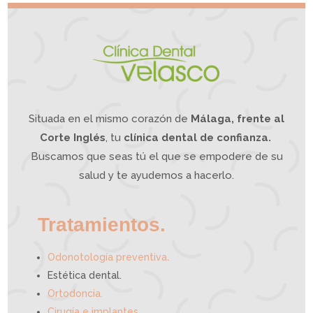
l
i
o
v
r
o
d
e
m
a
n
d
í
b
u
l
a
?
L
a
O
d
o
n
t
o
l
o
g
í
a
Situada en el mismo corazón de
Málaga, frente al
I
n
t
e
g
Corte Inglés
, tu
clínica dental de confianza.
r
a
t
i
Buscamos que seas tú el que se empodere de su
v
a
p
u
e
salud y te ayudemos a hacerlo.
d
e
a
y
u
d
a
r
t
e
Tratamientos.
.
Odonotología preventiva
Estética dental.
Ortodoncia.
Cirugía e implantes.