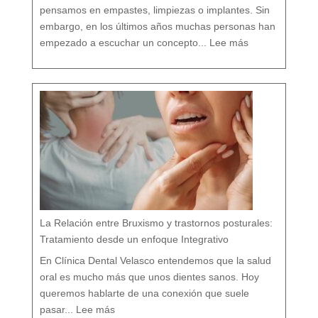
i
s
pensamos en empastes, limpiezas o implantes. Sin
m
o
embargo, en los últimos años muchas personas han
:
D
empezado a escuchar un concepto...
Lee más
e
n
t
i
s
t
a
c
o
n
v
e
n
c
i
o
n
a
l
v
s
d
e
n
t
i
s
t
a
h
o
l
í
s
t
i
c
o
e
n
M
á
La Relación entre Bruxismo y trastornos posturales:
l
a
g
a
Tratamiento desde un enfoque Integrativo
:
l
a
s
7
En Clínica Dental Velasco entendemos que la salud
d
i
f
e
oral es mucho más que unos dientes sanos. Hoy
r
e
n
c
queremos hablarte de una conexión que suele
i
a
:
s
L
q
pasar...
Lee más
a
u
R
e