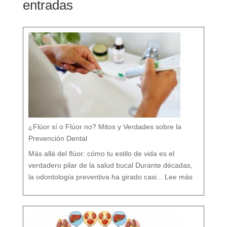
entradas
¿Flúor sí o Flúor no? Mitos y Verdades sobre la
Prevención Dental
Más allá del flúor: cómo tu estilo de vida es el
verdadero pilar de la salud bucal Durante décadas,
:
¿
la odontología preventiva ha girado casi...
Lee más
F
l
ú
o
r
s
í
o
F
l
ú
o
r
n
o
?
M