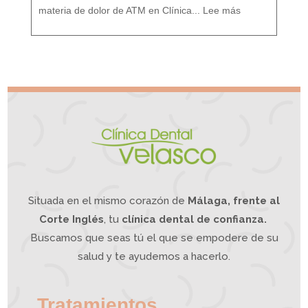
e
:
s
D
d
materia de dolor de ATM en Clínica...
Lee más
o
e
l
u
o
n
r
e
A
n
T
f
M
o
¿
q
S
u
u
e
f
I
r
n
e
t
s
e
d
g
e
r
d
a
o
t
l
i
o
v
r
o
d
e
m
a
n
d
í
b
u
l
a
?
L
a
O
d
o
n
t
o
l
o
g
í
a
Situada en el mismo corazón de
Málaga, frente al
I
n
t
e
g
Corte Inglés
, tu
clínica dental de confianza.
r
a
t
i
Buscamos que seas tú el que se empodere de su
v
a
p
u
e
salud y te ayudemos a hacerlo.
d
e
a
y
u
d
a
r
t
e
Tratamientos.