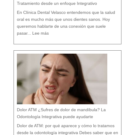
g
a
Tratamiento desde un enfoque Integrativo
:
l
a
s
7
En Clínica Dental Velasco entendemos que la salud
d
i
f
e
oral es mucho más que unos dientes sanos. Hoy
r
e
n
c
queremos hablarte de una conexión que suele
i
a
:
s
L
q
pasar...
Lee más
a
u
R
e
e
c
l
a
a
s
c
i
i
n
ó
a
n
d
e
i
n
e
t
t
r
e
e
c
B
u
r
e
u
n
x
t
i
a
s
m
o
y
t
r
a
s
t
o
r
n
o
s
p
o
s
t
u
r
a
l
e
Dolor ATM ¿Sufres de dolor de mandíbula? La
s
:
T
r
Odontología Integrativa puede ayudarte
a
t
a
m
i
Dolor de ATM: por qué aparece y cómo lo tratamos
e
n
t
o
desde la odontología integrativa Debes saber que en
d