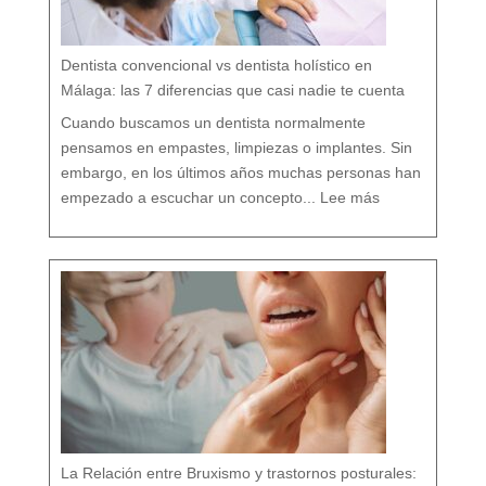
r
e
s
p
e
t
a
n
d
o
Dentista convencional vs dentista holístico en
t
o
d
o
Málaga: las 7 diferencias que casi nadie te cuenta
t
u
o
r
g
Cuando buscamos un dentista normalmente
a
n
i
s
pensamos en empastes, limpiezas o implantes. Sin
m
o
embargo, en los últimos años muchas personas han
:
D
empezado a escuchar un concepto...
Lee más
e
n
t
i
s
t
a
c
o
n
v
e
n
c
i
o
n
a
l
v
s
d
e
n
t
i
s
t
a
h
o
l
í
s
t
i
c
o
e
n
M
á
La Relación entre Bruxismo y trastornos posturales:
l
a