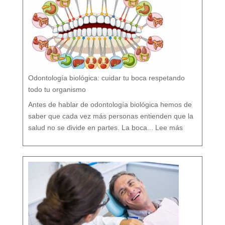
i
t
o
s
y
V
e
r
d
a
d
e
s
s
o
b
r
e
l
a
P
r
e
v
e
Odontología biológica: cuidar tu boca respetando
n
c
i
ó
todo tu organismo
n
D
e
n
t
Antes de hablar de odontología biológica hemos de
a
l
saber que cada vez más personas entienden que la
:
O
salud no se divide en partes. La boca...
Lee más
d
o
n
t
o
l
o
g
í
a
b
i
o
l
ó
g
i
c
a
:
c
u
i
d
a
r
t
u
b
o
c
a