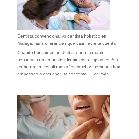
d
a
r
t
u
b
o
c
a
r
e
s
p
e
t
a
n
d
o
Dentista convencional vs dentista holístico en
t
o
d
o
Málaga: las 7 diferencias que casi nadie te cuenta
t
u
o
r
g
Cuando buscamos un dentista normalmente
a
n
i
s
pensamos en empastes, limpiezas o implantes. Sin
m
o
embargo, en los últimos años muchas personas han
:
D
empezado a escuchar un concepto...
Lee más
e
n
t
i
s
t
a
c
o
n
v
e
n
c
i
o
n
a
l
v
s
d
e
n
t
i
s
t
a
h
o
l
í
s
t