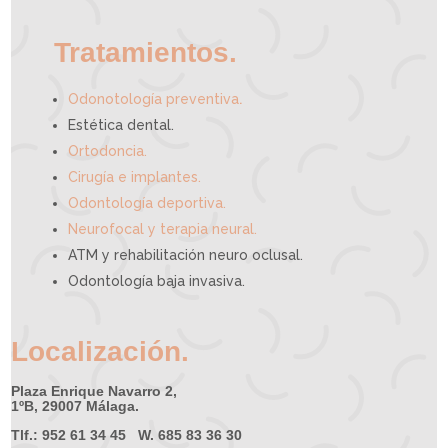
y
u
d
a
r
t
e
Tratamientos.
.
Odonotología preventiva
Estética dental.
Ortodoncia.
Cirugía e implantes.
Odontología deportiva.
Neurofocal y terapia neural.
ATM y rehabilitación neuro oclusal.
Odontología baja invasiva.
Localización.
Plaza Enrique Navarro 2,
1ºB, 29007 Málaga.
Tlf.: 952 61 34 45 W. 685 83 36 30