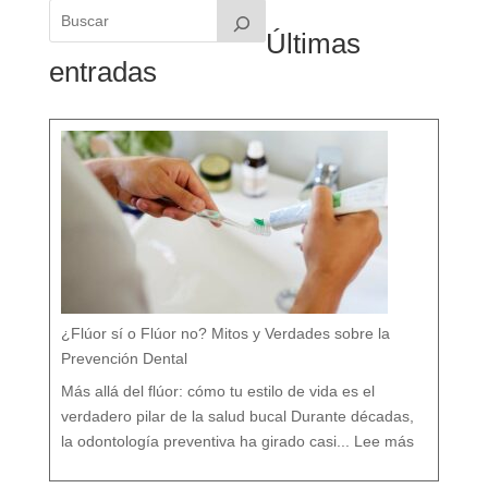
Últimas
entradas
¿Flúor sí o Flúor no? Mitos y Verdades sobre la
Prevención Dental
Más allá del flúor: cómo tu estilo de vida es el
verdadero pilar de la salud bucal Durante décadas,
:
¿
la odontología preventiva ha girado casi...
Lee más
F
l
ú
o
r
s
í