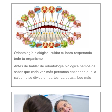
o
F
l
ú
o
r
n
o
?
M
i
t
o
s
y
V
e
r
d
a
d
e
s
s
o
b
r
e
l
a
P
r
e
v
e
Odontología biológica: cuidar tu boca respetando
n
c
i
ó
todo tu organismo
n
D
e
n
t
Antes de hablar de odontología biológica hemos de
a
l
saber que cada vez más personas entienden que la
:
O
salud no se divide en partes. La boca...
Lee más
d
o
n
t
o
l
o
g
í
a
b
i
o
l
ó
g
i
c
a
:
c
u
i