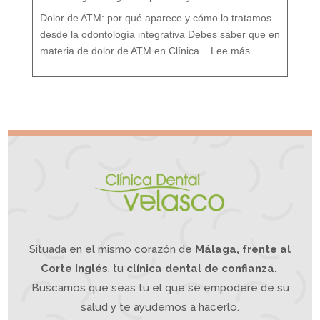
t
a
m
i
Dolor de ATM: por qué aparece y cómo lo tratamos
e
n
t
o
desde la odontología integrativa Debes saber que en
d
e
:
s
D
d
materia de dolor de ATM en Clínica...
Lee más
o
e
l
u
o
n
r
e
A
n
T
f
M
o
¿
q
S
u
u
e
f
I
r
n
e
t
s
e
d
g
e
r
d
a
o
t
l
i
o
v
r
o
d
e
m
a
n
d
í
b
u
l
a
?
L
a
O
d
o
n
t
o
l
o
g
í
a
Situada en el mismo corazón de
Málaga, frente al
I
n
t
e
g
Corte Inglés
, tu
clínica dental de confianza.
r
a
t
i
Buscamos que seas tú el que se empodere de su
v
a
p
u
e
salud y te ayudemos a hacerlo.
d
e
a