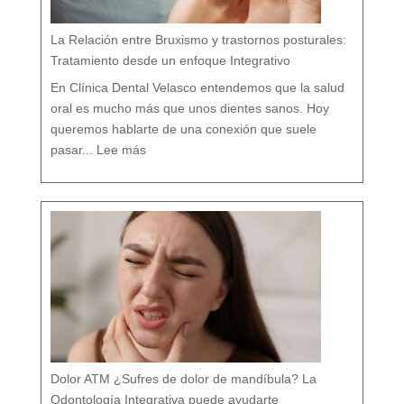
i
c
o
e
n
M
á
La Relación entre Bruxismo y trastornos posturales:
l
a
g
a
Tratamiento desde un enfoque Integrativo
:
l
a
s
7
En Clínica Dental Velasco entendemos que la salud
d
i
f
e
oral es mucho más que unos dientes sanos. Hoy
r
e
n
c
queremos hablarte de una conexión que suele
i
a
:
s
L
q
pasar...
Lee más
a
u
R
e
e
c
l
a
a
s
c
i
i
n
ó
a
n
d
e
i
n
e
t
t
r
e
e
c
B
u
r
e
u
n
x
t
i
a
s
m
o
y
t
r
a
s
t
o
r
n
o
s
p
o
s
t
u
r
a
l
e
Dolor ATM ¿Sufres de dolor de mandíbula? La
s
:
T
r
Odontología Integrativa puede ayudarte
a