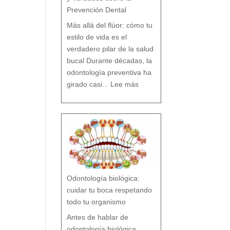
Prevención Dental
Más allá del flúor: cómo tu
estilo de vida es el
verdadero pilar de la salud
bucal Durante décadas, la
odontología preventiva ha
:
¿
girado casi...
Lee más
F
l
ú
o
r
s
í
o
F
l
ú
o
r
n
o
?
M
i
t
o
s
y
V
e
r
d
a
d
e
s
Odontología biológica:
s
o
b
r
cuidar tu boca respetando
e
l
a
P
todo tu organismo
r
e
v
e
n
Antes de hablar de
c
i
ó
n
odontología biológica