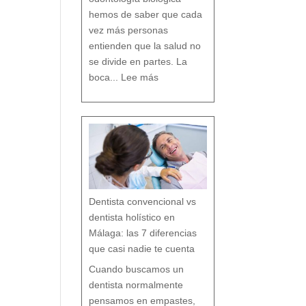
D
e
n
t
hemos de saber que cada
a
l
vez más personas
entienden que la salud no
se divide en partes. La
:
O
boca...
Lee más
d
o
n
t
o
l
o
g
í
a
b
i
o
l
ó
g
i
c
a
:
c
u
i
d
a
r
t
u
b
o
Dentista convencional vs
c
a
r
e
dentista holístico en
s
p
e
t
Málaga: las 7 diferencias
a
n
d
o
que casi nadie te cuenta
t
o
d
o
t
Cuando buscamos un
u
o
r
g
dentista normalmente
a
n
i
s
pensamos en empastes,
m