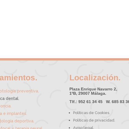
tamientos.
Localización.
Plaza Enrique Navarro 2,
.
tología preventiva
1ºB, 29007 Málaga.
ica dental.
Tlf.: 952 61 34 45 W. 685 83 3
oncia.
Políticas de Cookies.
ía e implantes.
Políticas de privacidad.
ología deportiva.
Aviso legal.
focal y terapia neural.