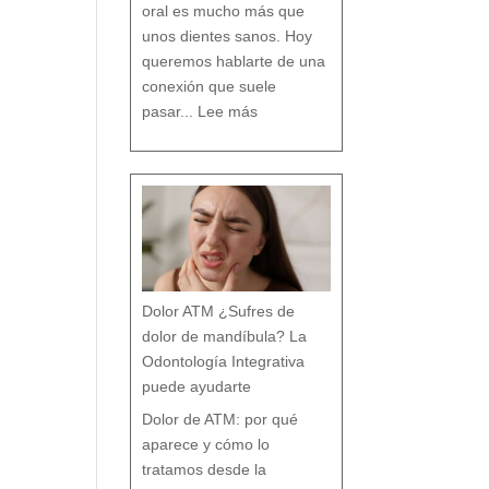
n
oral es mucho más que
c
i
a
s
unos dientes sanos. Hoy
q
u
e
c
queremos hablarte de una
a
s
i
n
conexión que suele
a
d
:
i
L
e
pasar...
Lee más
a
t
R
e
e
c
l
u
a
e
c
n
i
t
ó
a
n
e
n
t
r
e
B
r
u
x
i
s
m
o
y
t
r
a
s
t
o
r
Dolor ATM ¿Sufres de
n
o
s
p
dolor de mandíbula? La
o
s
t
u
Odontología Integrativa
r
a
l
e
puede ayudarte
s
:
T
r
a
Dolor de ATM: por qué
t
a
m
i
aparece y cómo lo
e
n
t
o
tratamos desde la
d
e
s