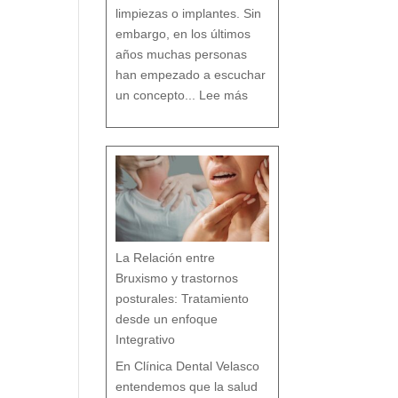
o
limpiezas o implantes. Sin
embargo, en los últimos
años muchas personas
han empezado a escuchar
:
D
un concepto...
Lee más
e
n
t
i
s
t
a
c
o
n
v
e
n
c
i
o
n
a
l
v
s
d
e
n
t
i
s
t
a
h
La Relación entre
o
l
í
s
Bruxismo y trastornos
t
i
c
o
posturales: Tratamiento
e
n
M
á
desde un enfoque
l
a
g
a
Integrativo
:
l
a
s
7
En Clínica Dental Velasco
d
i
f
e
entendemos que la salud
r
e