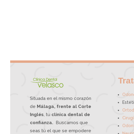
Tra
Odono
Situada en el mismo corazón
Estét
de
Málaga, frente al Corte
Ortod
Inglés
, tu
clínica dental de
Cirug
confianza.
Buscamos que
Odont
seas tú el que se empodere
Neuro