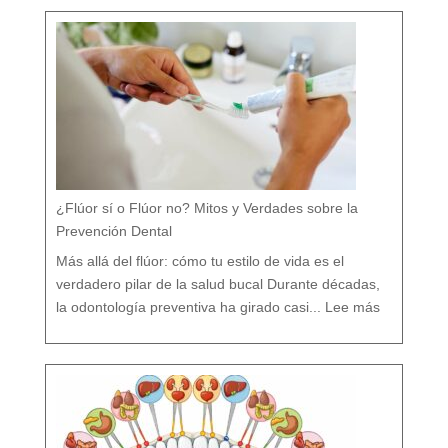
¿Flúor sí o Flúor no? Mitos y Verdades sobre la
Prevención Dental
Más allá del flúor: cómo tu estilo de vida es el
verdadero pilar de la salud bucal Durante décadas,
:
¿
la odontología preventiva ha girado casi...
Lee más
F
l
ú
o
r
s
í
o
F
l
ú
o
r
n
o
?
M
i
t
o
s
y
V