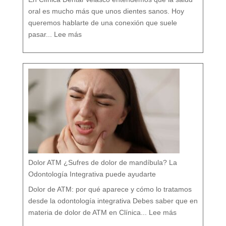
d
i
f
e
oral es mucho más que unos dientes sanos. Hoy
r
e
n
c
queremos hablarte de una conexión que suele
i
a
:
s
L
q
pasar...
Lee más
a
u
R
e
e
c
l
a
a
s
c
i
i
n
ó
a
n
d
e
i
n
e
t
t
r
e
e
c
B
u
r
e
u
n
x
t
i
a
s
m
o
y
t
r
a
s
t
o
r
n
o
s
p
o
s
t
u
r
a
l
e
Dolor ATM ¿Sufres de dolor de mandíbula? La
s
:
T
r
Odontología Integrativa puede ayudarte
a
t
a
m
i
Dolor de ATM: por qué aparece y cómo lo tratamos
e
n
t
o
desde la odontología integrativa Debes saber que en
d
e
:
s
D
d
materia de dolor de ATM en Clínica...
Lee más
o
e
l
u
o
n
r
e