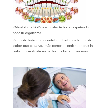
e
r
d
a
d
e
s
s
o
b
r
e
l
a
P
r
e
v
e
Odontología biológica: cuidar tu boca respetando
n
c
i
ó
todo tu organismo
n
D
e
n
t
Antes de hablar de odontología biológica hemos de
a
l
saber que cada vez más personas entienden que la
:
O
salud no se divide en partes. La boca...
Lee más
d
o
n
t
o
l
o
g
í
a
b
i
o
l
ó
g
i
c
a
:
c
u
i
d
a
r
t
u
b
o
c
a
r
e
s
p
e
t
a