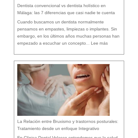
n
d
o
Dentista convencional vs dentista holístico en
t
o
d
o
Málaga: las 7 diferencias que casi nadie te cuenta
t
u
o
r
g
Cuando buscamos un dentista normalmente
a
n
i
s
pensamos en empastes, limpiezas o implantes. Sin
m
o
embargo, en los últimos años muchas personas han
:
D
empezado a escuchar un concepto...
Lee más
e
n
t
i
s
t
a
c
o
n
v
e
n
c
i
o
n
a
l
v
s
d
e
n
t
i
s
t
a
h
o
l
í
s
t
i
c
o
e
n
M
á
La Relación entre Bruxismo y trastornos posturales:
l
a
g
a
Tratamiento desde un enfoque Integrativo
:
l
a
s
7
En Clínica Dental Velasco entendemos que la salud