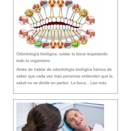
r
n
o
?
M
i
t
o
s
y
V
e
r
d
a
d
e
s
s
o
b
r
e
l
a
P
r
e
v
e
Odontología biológica: cuidar tu boca respetando
n
c
i
ó
todo tu organismo
n
D
e
n
t
Antes de hablar de odontología biológica hemos de
a
l
saber que cada vez más personas entienden que la
:
O
salud no se divide en partes. La boca...
Lee más
d
o
n
t
o
l
o
g
í
a
b
i
o
l
ó
g
i
c
a
:
c
u
i
d
a
r
t