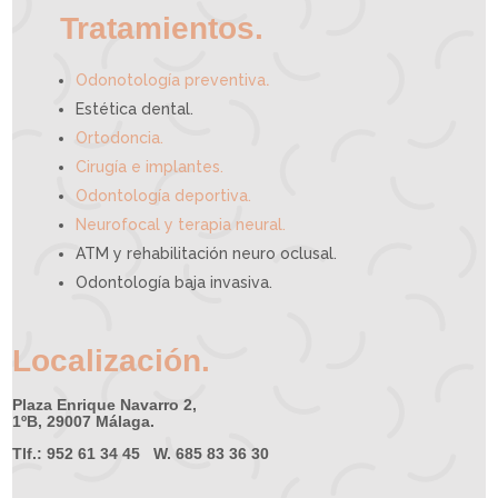
r
t
e
Tratamientos.
.
Odonotología preventiva
Estética dental.
Ortodoncia.
Cirugía e implantes.
Odontología deportiva.
Neurofocal y terapia neural.
ATM y rehabilitación neuro oclusal.
Odontología baja invasiva.
Localización.
Plaza Enrique Navarro 2,
1ºB, 29007 Málaga.
Tlf.: 952 61 34 45 W. 685 83 36 30