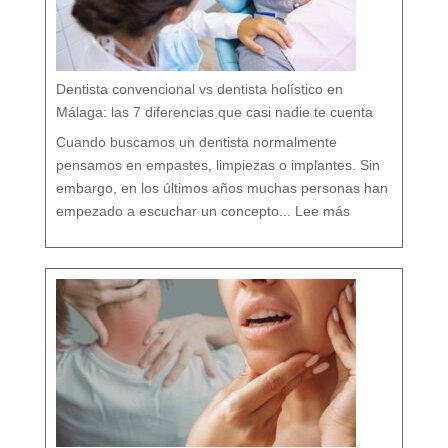
u
b
o
c
a
r
e
s
p
e
t
a
n
d
o
Dentista convencional vs dentista holístico en
t
o
d
o
Málaga: las 7 diferencias que casi nadie te cuenta
t
u
o
r
g
Cuando buscamos un dentista normalmente
a
n
i
s
pensamos en empastes, limpiezas o implantes. Sin
m
o
embargo, en los últimos años muchas personas han
:
D
empezado a escuchar un concepto...
Lee más
e
n
t
i
s
t
a
c
o
n
v
e
n
c
i
o
n
a
l
v
s
d
e
n
t
i
s
t
a
h
o
l
í
s
t
i
c
o
e