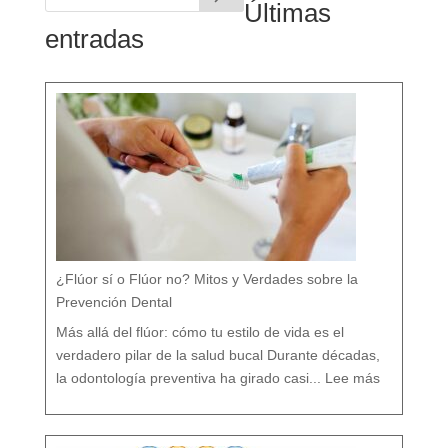
Últimas
entradas
¿Flúor sí o Flúor no? Mitos y Verdades sobre la
Prevención Dental
Más allá del flúor: cómo tu estilo de vida es el
verdadero pilar de la salud bucal Durante décadas,
:
¿
la odontología preventiva ha girado casi...
Lee más
F
l
ú
o
r
s
í
o
F
l
ú
o