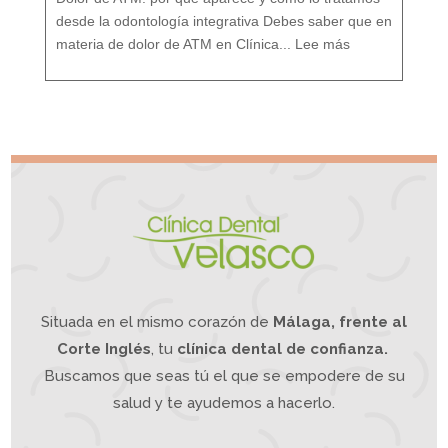
e
n
t
o
desde la odontología integrativa Debes saber que en
d
e
:
s
D
d
materia de dolor de ATM en Clínica...
Lee más
o
e
l
u
o
n
r
e
A
n
T
f
M
o
¿
q
S
u
u
e
f
I
r
n
e
t
s
e
d
g
e
r
d
a
o
t
l
i
o
v
r
o
d
e
m
a
n
d
í
b
u
l
a
?
L
a
O
d
o
n
t
o
l
o
g
í
a
Situada en el mismo corazón de
Málaga, frente al
I
n
t
e
g
Corte Inglés
, tu
clínica dental de confianza.
r
a
t
i
Buscamos que seas tú el que se empodere de su
v
a
p
u
e
salud y te ayudemos a hacerlo.
d
e
a
y
u
d
a