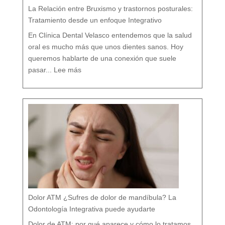
n
M
á
La Relación entre Bruxismo y trastornos posturales:
l
a
g
a
Tratamiento desde un enfoque Integrativo
:
l
a
s
7
En Clínica Dental Velasco entendemos que la salud
d
i
f
e
oral es mucho más que unos dientes sanos. Hoy
r
e
n
c
queremos hablarte de una conexión que suele
i
a
:
s
L
q
pasar...
Lee más
a
u
R
e
e
c
l
a
a
s
c
i
i
n
ó
a
n
d
e
i
n
e
t
t
r
e
e
c
B
u
r
e
u
n
x
t
i
a
s
m
o
y
t
r
a
s
t
o
r
n
o
s
p
o
s
t
u
r
a
l
e
Dolor ATM ¿Sufres de dolor de mandíbula? La
s
:
T
r
Odontología Integrativa puede ayudarte
a
t
a
m
i
Dolor de ATM: por qué aparece y cómo lo tratamos