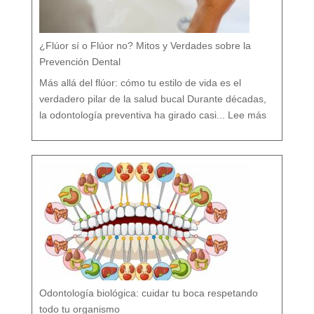
¿Flúor sí o Flúor no? Mitos y Verdades sobre la
Prevención Dental
Más allá del flúor: cómo tu estilo de vida es el
verdadero pilar de la salud bucal Durante décadas,
:
¿
la odontología preventiva ha girado casi...
Lee más
F
l
ú
o
r
s
í
o
F
l
ú
o
r
n
o
?
M
i
t
o
s
y
V
e
r
d
a
d
e
s
s
o
b
r
e
l
a
P
r
e
v
e
Odontología biológica: cuidar tu boca respetando
n
c
i
ó
todo tu organismo
n