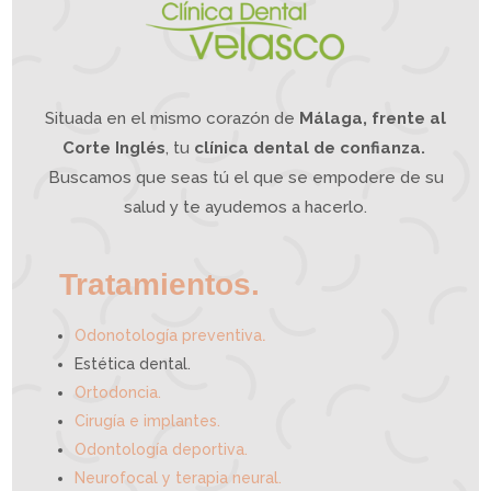
b
u
l
a
?
L
a
O
d
o
n
t
o
l
o
g
í
a
Situada en el mismo corazón de
Málaga, frente al
I
n
t
e
g
Corte Inglés
, tu
clínica dental de confianza.
r
a
t
i
Buscamos que seas tú el que se empodere de su
v
a
p
u
e
salud y te ayudemos a hacerlo.
d
e
a
y
u
d
a
r
t
e
Tratamientos.
.
Odonotología preventiva
Estética dental.
Ortodoncia.
Cirugía e implantes.
Odontología deportiva.
Neurofocal y terapia neural.