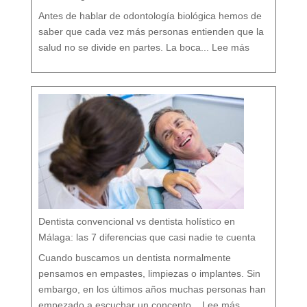
D
e
n
t
Antes de hablar de odontología biológica hemos de
a
l
saber que cada vez más personas entienden que la
:
O
salud no se divide en partes. La boca...
Lee más
d
o
n
t
o
l
o
g
í
a
b
i
o
l
ó
g
i
c
a
:
c
u
i
d
a
r
t
u
b
o
c
a
r
e
s
p
e
t
a
n
d
o
Dentista convencional vs dentista holístico en
t
o
d
o
Málaga: las 7 diferencias que casi nadie te cuenta
t
u
o
r
g
Cuando buscamos un dentista normalmente
a
n
i
s
pensamos en empastes, limpiezas o implantes. Sin
m
o
embargo, en los últimos años muchas personas han
:
D
empezado a escuchar un concepto...
Lee más