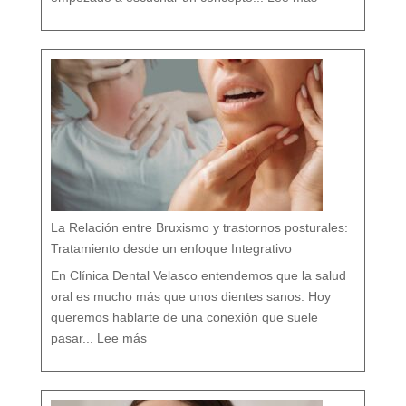
e
n
t
i
s
t
a
c
o
n
v
e
n
c
i
o
n
a
l
v
s
d
e
n
t
i
s
t
a
h
o
l
í
s
t
i
c
o
e
n
M
á
La Relación entre Bruxismo y trastornos posturales:
l
a
g
a
Tratamiento desde un enfoque Integrativo
:
l
a
s
7
En Clínica Dental Velasco entendemos que la salud
d
i
f
e
oral es mucho más que unos dientes sanos. Hoy
r
e
n
c
queremos hablarte de una conexión que suele
i
a
:
s
L
q
pasar...
Lee más
a
u
R
e
e
c
l
a
a
s
c
i
i
n
ó
a
n
d
e
i
n
e
t
t