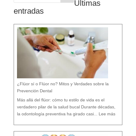
Últimas
entradas
¿Flúor sí o Flúor no? Mitos y Verdades sobre la
Prevención Dental
Más allá del flúor: cómo tu estilo de vida es el
verdadero pilar de la salud bucal Durante décadas,
:
¿
la odontología preventiva ha girado casi...
Lee más
F
l
ú
o
r
s
í
o
F
l
ú
o