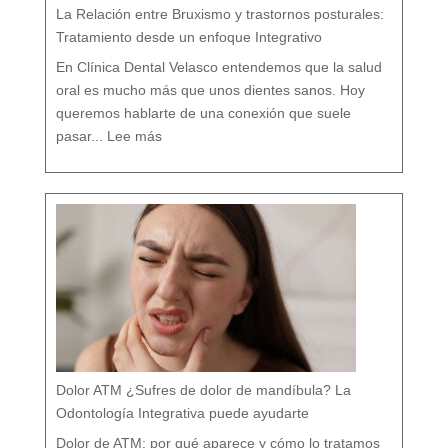
M
á
La Relación entre Bruxismo y trastornos posturales:
l
a
g
a
Tratamiento desde un enfoque Integrativo
:
l
a
s
7
En Clínica Dental Velasco entendemos que la salud
d
i
f
e
oral es mucho más que unos dientes sanos. Hoy
r
e
n
c
queremos hablarte de una conexión que suele
i
a
:
s
L
q
pasar...
Lee más
a
u
R
e
e
c
l
a
a
s
c
i
i
n
ó
a
n
d
e
i
n
e
t
t
r
e
e
c
B
u
r
e
u
n
x
t
i
a
s
m
o
y
t
r
a
s
t
o
r
n
o
s
p
o
s
t
u
r
a
l
e
Dolor ATM ¿Sufres de dolor de mandíbula? La
s
:
T
r
Odontología Integrativa puede ayudarte
a
t
a
m
i
Dolor de ATM: por qué aparece y cómo lo tratamos
e