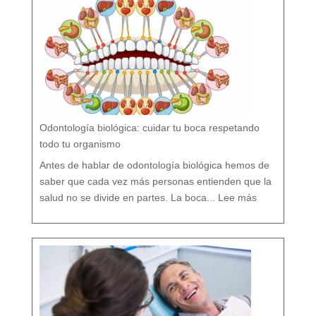
r
n
o
?
M
i
t
o
s
y
V
e
r
d
a
d
e
s
s
o
b
r
e
l
a
P
r
e
v
e
Odontología biológica: cuidar tu boca respetando
n
c
i
ó
todo tu organismo
n
D
e
n
t
Antes de hablar de odontología biológica hemos de
a
l
saber que cada vez más personas entienden que la
:
O
salud no se divide en partes. La boca...
Lee más
d
o
n
t
o
l
o
g
í
a
b
i
o
l
ó
g
i
c
a
:
c
u
i
d
a
r
t
u