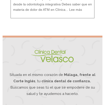
n
t
o
desde la odontología integrativa Debes saber que en
d
e
:
s
D
d
materia de dolor de ATM en Clínica...
Lee más
o
e
l
u
o
n
r
e
A
n
T
f
M
o
¿
q
S
u
u
e
f
I
r
n
e
t
s
e
d
g
e
r
d
a
o
t
l
i
o
v
r
o
d
e
m
a
n
d
í
b
u
l
a
?
L
a
O
d
o
n
t
o
l
o
g
í
a
Situada en el mismo corazón de
Málaga, frente al
I
n
t
e
g
Corte Inglés
, tu
clínica dental de confianza.
r
a
t
i
Buscamos que seas tú el que se empodere de su
v
a
p
u
e
salud y te ayudemos a hacerlo.
d
e
a
y
u
d
a
r