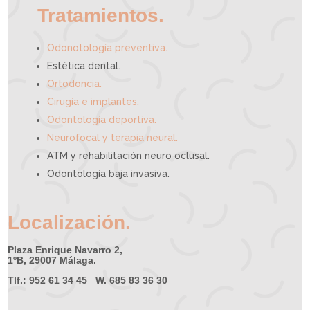
t
e
Tratamientos.
.
Odonotología preventiva
Estética dental.
Ortodoncia.
Cirugía e implantes.
Odontología deportiva.
Neurofocal y terapia neural.
ATM y rehabilitación neuro oclusal.
Odontología baja invasiva.
Localización.
Plaza Enrique Navarro 2,
1ºB, 29007 Málaga.
Tlf.: 952 61 34 45 W. 685 83 36 30