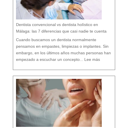
b
o
c
a
r
e
s
p
e
t
a
n
d
o
Dentista convencional vs dentista holístico en
t
o
d
o
Málaga: las 7 diferencias que casi nadie te cuenta
t
u
o
r
g
Cuando buscamos un dentista normalmente
a
n
i
s
pensamos en empastes, limpiezas o implantes. Sin
m
o
embargo, en los últimos años muchas personas han
:
D
empezado a escuchar un concepto...
Lee más
e
n
t
i
s
t
a
c
o
n
v
e
n
c
i
o
n
a
l
v
s
d
e
n
t
i
s
t
a
h
o
l
í
s
t
i
c
o
e
n