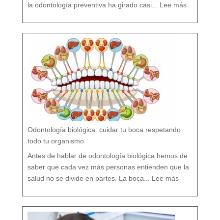
:
¿
la odontología preventiva ha girado casi...
Lee más
F
l
ú
o
r
s
í
o
F
l
ú
o
r
n
o
?
M
i
t
o
s
y
V
e
r
d
a
d
e
s
s
o
b
r
e
l
a
P
r
e
v
e
Odontología biológica: cuidar tu boca respetando
n
c
i
ó
todo tu organismo
n
D
e
n
t
Antes de hablar de odontología biológica hemos de
a
l
saber que cada vez más personas entienden que la
:
O
salud no se divide en partes. La boca...
Lee más
d
o
n
t
o
l
o
g
í
a
b
i
o
l