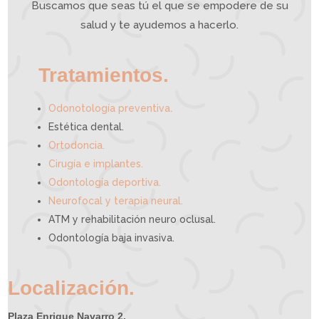
i
Buscamos que seas tú el que se empodere de su
v
a
p
u
e
salud y te ayudemos a hacerlo.
d
e
a
y
u
d
a
r
t
e
Tratamientos.
.
Odonotología preventiva
Estética dental.
Ortodoncia.
Cirugía e implantes.
Odontología deportiva.
Neurofocal y terapia neural.
ATM y rehabilitación neuro oclusal.
Odontología baja invasiva.
Localización.
Plaza Enrique Navarro 2,