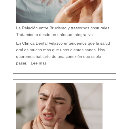
s
t
a
h
o
l
í
s
t
i
c
o
e
n
M
á
La Relación entre Bruxismo y trastornos posturales:
l
a
g
a
Tratamiento desde un enfoque Integrativo
:
l
a
s
7
En Clínica Dental Velasco entendemos que la salud
d
i
f
e
oral es mucho más que unos dientes sanos. Hoy
r
e
n
c
queremos hablarte de una conexión que suele
i
a
:
s
L
q
pasar...
Lee más
a
u
R
e
e
c
l
a
a
s
c
i
i
n
ó
a
n
d
e
i
n
e
t
t
r
e
e
c
B
u
r
e
u
n
x
t
i
a
s
m
o
y
t
r
a
s
t
o
r
n
o
s
p
o
s
t
u