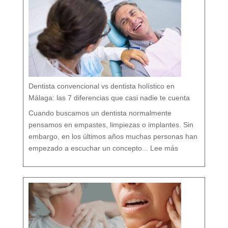
ó
g
i
c
a
:
c
u
i
d
a
r
t
u
b
o
c
a
r
e
s
p
e
t
a
n
d
o
Dentista convencional vs dentista holístico en
t
o
d
o
Málaga: las 7 diferencias que casi nadie te cuenta
t
u
o
r
g
Cuando buscamos un dentista normalmente
a
n
i
s
pensamos en empastes, limpiezas o implantes. Sin
m
o
embargo, en los últimos años muchas personas han
:
D
empezado a escuchar un concepto...
Lee más
e
n
t
i
s
t
a
c
o
n
v
e
n
c
i
o
n
a
l
v
s
d
e
n
t
i