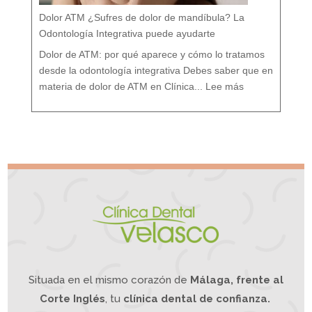
r
a
l
e
Dolor ATM ¿Sufres de dolor de mandíbula? La
s
:
T
r
Odontología Integrativa puede ayudarte
a
t
a
m
i
Dolor de ATM: por qué aparece y cómo lo tratamos
e
n
t
o
desde la odontología integrativa Debes saber que en
d
e
:
s
D
d
materia de dolor de ATM en Clínica...
Lee más
o
e
l
u
o
n
r
e
A
n
T
f
M
o
¿
q
S
u
u
e
f
I
r
n
e
t
s
e
d
g
e
r
d
a
o
t
l
i
o
v
r
o
d
e
m
a
n
d
í
b
u
l
a
?
L
a
O
d
o
n
t
o
l
o
g
í
a
Situada en el mismo corazón de
Málaga, frente al
I
n
t
e
g
Corte Inglés
, tu
clínica dental de confianza.
r
a
t