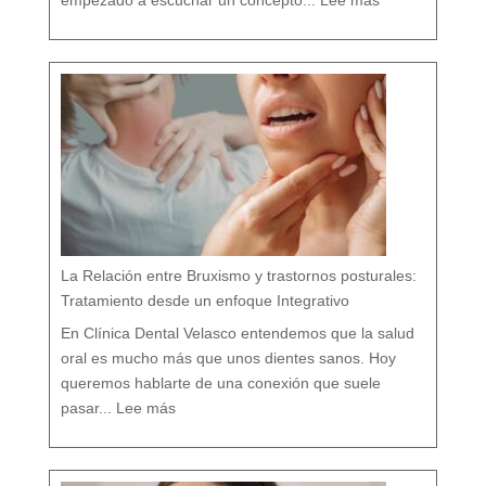
empezado a escuchar un concepto...
Lee más
e
n
t
i
s
t
a
c
o
n
v
e
n
c
i
o
n
a
l
v
s
d
e
n
t
i
s
t
a
h
o
l
í
s
t
i
c
o
e
n
M
á
La Relación entre Bruxismo y trastornos posturales:
l
a
g
a
Tratamiento desde un enfoque Integrativo
:
l
a
s
7
En Clínica Dental Velasco entendemos que la salud
d
i
f
e
oral es mucho más que unos dientes sanos. Hoy
r
e
n
c
queremos hablarte de una conexión que suele
i
a
:
s
L
q
pasar...
Lee más
a
u
R
e
e
c
l
a
a
s
c
i
i
n
ó
a
n
d
e
i
n
e
t
t