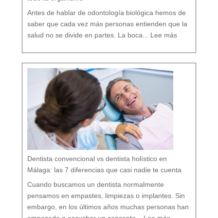
D
e
n
t
Antes de hablar de odontología biológica hemos de
a
l
saber que cada vez más personas entienden que la
:
O
salud no se divide en partes. La boca...
Lee más
d
o
n
t
o
l
o
g
í
a
b
i
o
l
ó
g
i
c
a
:
c
u
i
d
a
r
t
u
b
o
c
a
r
e
s
p
e
t
a
n
d
o
Dentista convencional vs dentista holístico en
t
o
d
o
Málaga: las 7 diferencias que casi nadie te cuenta
t
u
o
r
g
Cuando buscamos un dentista normalmente
a
n
i
s
pensamos en empastes, limpiezas o implantes. Sin
m
o
embargo, en los últimos años muchas personas han
:
D