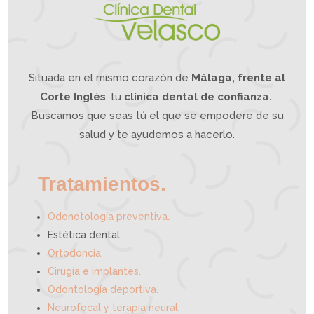
b
u
l
a
?
L
a
O
d
o
n
t
o
l
o
g
í
a
Situada en el mismo corazón de
Málaga, frente al
I
n
t
e
g
Corte Inglés
, tu
clínica dental de confianza.
r
a
t
i
Buscamos que seas tú el que se empodere de su
v
a
p
u
e
salud y te ayudemos a hacerlo.
d
e
a
y
u
d
a
r
t
e
Tratamientos.
.
Odonotología preventiva
Estética dental.
Ortodoncia.
Cirugía e implantes.
Odontología deportiva.
Neurofocal y terapia neural.