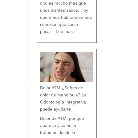
n
oral es mucho más que
c
i
a
s
unos dientes sanos. Hoy
q
u
e
c
queremos hablarte de una
a
s
i
n
conexión que suele
a
d
:
i
L
e
pasar...
Lee más
a
t
R
e
e
c
l
u
a
e
c
n
i
t
ó
a
n
e
n
t
r
e
B
r
u
x
i
s
m
o
y
t
r
a
s
t
o
r
Dolor ATM ¿Sufres de
n
o
s
p
dolor de mandíbula? La
o
s
t
u
Odontología Integrativa
r
a
l
e
puede ayudarte
s
:
T
r
a
Dolor de ATM: por qué
t
a
m
i
aparece y cómo lo
e
n
t
o
tratamos desde la
d
e
s