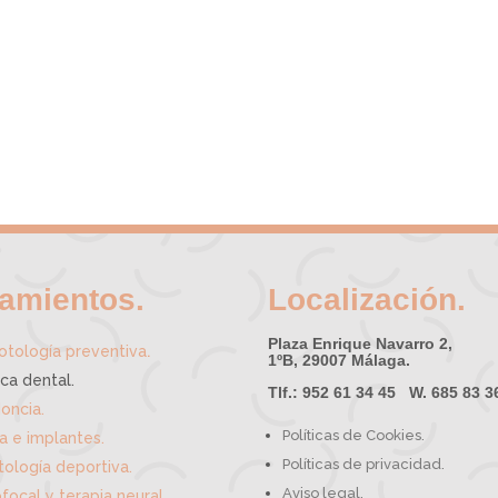
tamientos.
Localización.
Plaza Enrique Navarro 2,
.
tología preventiva
1ºB, 29007 Málaga.
ica dental.
Tlf.: 952 61 34 45 W. 685 83 3
oncia.
Políticas de Cookies.
ía e implantes.
Políticas de privacidad.
ología deportiva.
Aviso legal.
focal y terapia neural.