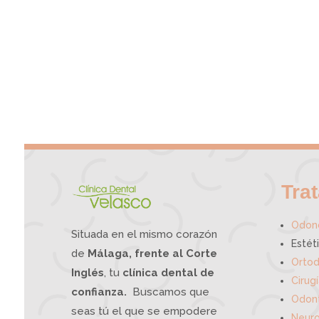
Tra
Odono
Situada en el mismo corazón
Estét
de
Málaga, frente al Corte
Ortod
Inglés
, tu
clínica dental de
Cirug
confianza.
Buscamos que
Odont
seas tú el que se empodere
Neuro