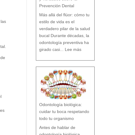
Prevención Dental
Más allá del flúor: cómo tu
 las
estilo de vida es el
verdadero pilar de la salud
bucal Durante décadas, la
odontología preventiva ha
tal.
:
¿
girado casi...
Lee más
F
l
ú
o
 de
r
s
í
o
F
l
ú
o
r
n
o
?
M
i
t
o
s
y
V
e
r
d
l
a
d
e
s
Odontología biológica:
s
o
b
r
les
cuidar tu boca respetando
e
l
a
P
todo tu organismo
r
e
v
e
n
Antes de hablar de
c
i
ó
n
odontología biológica