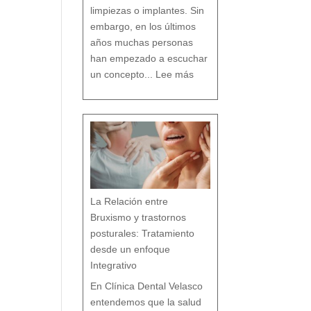
o
limpiezas o implantes. Sin
embargo, en los últimos
años muchas personas
han empezado a escuchar
:
D
un concepto...
Lee más
e
n
t
i
s
t
a
c
o
n
v
e
n
c
i
o
n
a
l
v
s
d
e
n
t
i
s
t
a
h
La Relación entre
o
l
í
s
Bruxismo y trastornos
t
i
c
o
posturales: Tratamiento
e
n
M
á
desde un enfoque
l
a
g
a
Integrativo
:
l
a
s
7
En Clínica Dental Velasco
d
i
f
e
entendemos que la salud
r
e