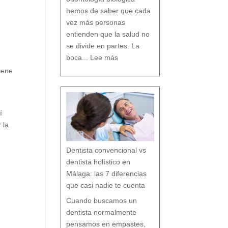
D
e
n
t
hemos de saber que cada
a
l
vez más personas
entienden que la salud no
se divide en partes. La
:
O
boca...
Lee más
d
o
n
t
iene
o
l
o
g
í
a
b
i
o
l
ó
g
i
c
í
a
:
c
u
 la
i
d
a
r
t
u
b
o
Dentista convencional vs
c
a
r
e
dentista holístico en
s
p
e
t
Málaga: las 7 diferencias
a
n
d
o
que casi nadie te cuenta
t
o
d
o
t
Cuando buscamos un
u
o
r
g
dentista normalmente
a
n
i
s
pensamos en empastes,
m