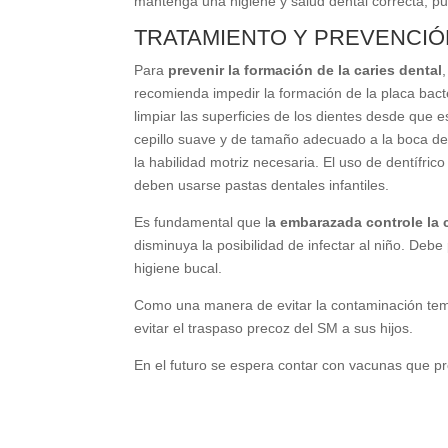
mantenga una higiene y salud dental correcta, pu
TRATAMIENTO Y PREVENCIÓ
Para
prevenir la formación de la caries dental
recomienda impedir la formación de la placa bact
limpiar las superficies de los dientes desde que
cepillo suave y de tamaño adecuado a la boca del
la habilidad motriz necesaria. El uso de dentífric
deben usarse pastas dentales infantiles.
Es fundamental que l
a embarazada controle la 
disminuya la posibilidad de infectar al niño. Deb
higiene bucal.
Como una manera de evitar la contaminación tempr
evitar el traspaso precoz del SM a sus hijos.
En el futuro se espera contar con vacunas que pro