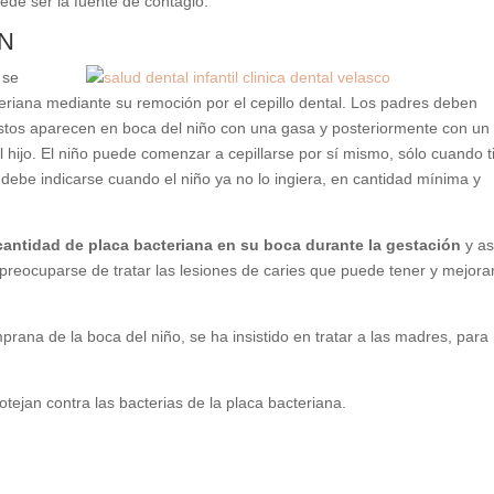
ede ser la fuente de contagio.
N
, se
eriana mediante su remoción por el cepillo dental. Los padres deben
 estos aparecen en boca del niño con una gasa y posteriormente con un
 hijo. El niño puede comenzar a cepillarse por sí mismo, sólo cuando t
o debe indicarse cuando el niño ya no lo ingiera, en cantidad mínima y
cantidad de placa bacteriana en su boca durante la gestación
y as
e preocuparse de tratar las lesiones de caries que puede tener y mejorar
ana de la boca del niño, se ha insistido en tratar a las madres, para
tejan contra las bacterias de la placa bacteriana.