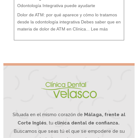
:
T
r
Odontología Integrativa puede ayudarte
a
t
a
m
i
Dolor de ATM: por qué aparece y cómo lo tratamos
e
n
t
o
desde la odontología integrativa Debes saber que en
d
e
:
s
D
d
materia de dolor de ATM en Clínica...
Lee más
o
e
l
u
o
n
r
e
A
n
T
f
M
o
¿
q
S
u
u
e
f
I
r
n
e
t
s
e
d
g
e
r
d
a
o
t
l
i
o
v
r
o
d
e
m
a
n
d
í
b
u
l
a
?
L
a
O
d
o
n
t
o
l
o
g
í
a
Situada en el mismo corazón de
Málaga, frente al
I
n
t
e
g
Corte Inglés
, tu
clínica dental de confianza.
r
a
t
i
Buscamos que seas tú el que se empodere de su
v
a
p
u