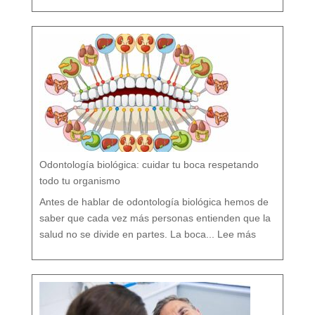
o
r
s
í
o
F
l
ú
o
r
n
o
?
M
i
t
o
s
y
V
e
r
d
a
d
e
s
s
o
b
r
e
l
a
P
r
e
v
e
Odontología biológica: cuidar tu boca respetando
n
c
i
ó
todo tu organismo
n
D
e
n
t
Antes de hablar de odontología biológica hemos de
a
l
saber que cada vez más personas entienden que la
:
O
salud no se divide en partes. La boca...
Lee más
d
o
n
t
o
l
o
g
í
a
b
i
o
l
ó
g
i
c
a