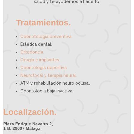
e
salud y te ayudemos a hacerlo.
d
e
a
y
u
d
a
r
t
e
Tratamientos.
.
Odonotología preventiva
Estética dental.
Ortodoncia.
Cirugía e implantes.
Odontología deportiva.
Neurofocal y terapia neural.
ATM y rehabilitación neuro oclusal.
Odontología baja invasiva.
Localización.
Plaza Enrique Navarro 2,
1ºB, 29007 Málaga.