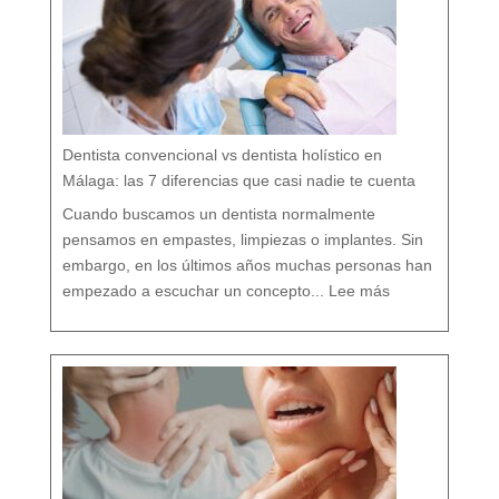
:
c
u
i
d
a
r
t
u
b
o
c
a
r
e
s
p
e
t
a
n
d
o
Dentista convencional vs dentista holístico en
t
o
d
o
Málaga: las 7 diferencias que casi nadie te cuenta
t
u
o
r
g
Cuando buscamos un dentista normalmente
a
n
i
s
pensamos en empastes, limpiezas o implantes. Sin
m
o
embargo, en los últimos años muchas personas han
:
D
empezado a escuchar un concepto...
Lee más
e
n
t
i
s
t
a
c
o
n
v
e
n
c
i
o
n
a
l
v
s
d
e
n
t
i
s
t
a
h
o