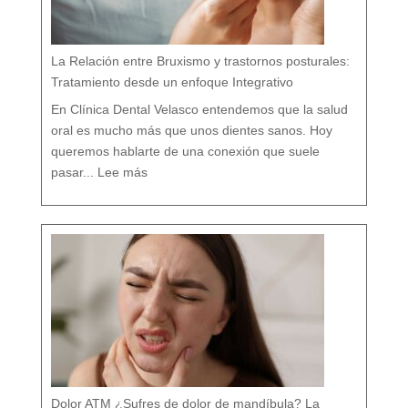
l
í
s
t
i
c
o
e
n
M
á
La Relación entre Bruxismo y trastornos posturales:
l
a
g
a
Tratamiento desde un enfoque Integrativo
:
l
a
s
7
En Clínica Dental Velasco entendemos que la salud
d
i
f
e
oral es mucho más que unos dientes sanos. Hoy
r
e
n
c
queremos hablarte de una conexión que suele
i
a
:
s
L
q
pasar...
Lee más
a
u
R
e
e
c
l
a
a
s
c
i
i
n
ó
a
n
d
e
i
n
e
t
t
r
e
e
c
B
u
r
e
u
n
x
t
i
a
s
m
o
y
t
r
a
s
t
o
r
n
o
s
p
o
s
t
u
r
a
l
e
Dolor ATM ¿Sufres de dolor de mandíbula? La
s