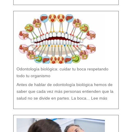
o
r
s
í
o
F
l
ú
o
r
n
o
?
M
i
t
o
s
y
V
e
r
d
a
d
e
s
s
o
b
r
e
l
a
P
r
e
v
e
Odontología biológica: cuidar tu boca respetando
n
c
i
ó
todo tu organismo
n
D
e
n
t
Antes de hablar de odontología biológica hemos de
a
l
saber que cada vez más personas entienden que la
:
O
salud no se divide en partes. La boca...
Lee más
d
o
n
t
o
l
o
g
í
a
b
i
o
l
ó
g
i
c
a