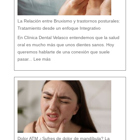
l
í
s
t
i
c
o
e
n
M
á
La Relación entre Bruxismo y trastornos posturales:
l
a
g
a
Tratamiento desde un enfoque Integrativo
:
l
a
s
7
En Clínica Dental Velasco entendemos que la salud
d
i
f
e
oral es mucho más que unos dientes sanos. Hoy
r
e
n
c
queremos hablarte de una conexión que suele
i
a
:
s
L
q
pasar...
Lee más
a
u
R
e
e
c
l
a
a
s
c
i
i
n
ó
a
n
d
e
i
n
e
t
t
r
e
e
c
B
u
r
e
u
n
x
t
i
a
s
m
o
y
t
r
a
s
t
o
r
n
o
s
p
o
s
t
u
r
a
l
e
Dolor ATM ¿Sufres de dolor de mandíbula? La
s