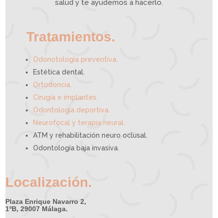
e
salud y te ayudemos a hacerlo.
d
e
a
y
u
d
a
r
t
e
Tratamientos.
.
Odonotología preventiva
Estética dental.
Ortodoncia.
Cirugía e implantes.
Odontología deportiva.
Neurofocal y terapia neural.
ATM y rehabilitación neuro oclusal.
Odontología baja invasiva.
Localización.
Plaza Enrique Navarro 2,
1ºB, 29007 Málaga.