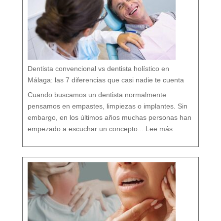
:
c
u
i
d
a
r
t
u
b
o
c
a
r
e
s
p
e
t
a
n
d
o
Dentista convencional vs dentista holístico en
t
o
d
o
Málaga: las 7 diferencias que casi nadie te cuenta
t
u
o
r
g
Cuando buscamos un dentista normalmente
a
n
i
s
pensamos en empastes, limpiezas o implantes. Sin
m
o
embargo, en los últimos años muchas personas han
:
D
empezado a escuchar un concepto...
Lee más
e
n
t
i
s
t
a
c
o
n
v
e
n
c
i
o
n
a
l
v
s
d
e
n
t
i
s
t
a
h
o