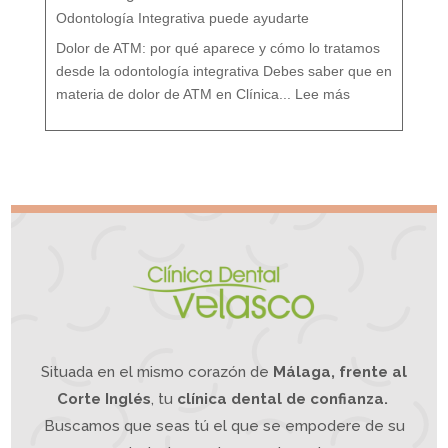
:
T
r
Odontología Integrativa puede ayudarte
a
t
a
m
i
Dolor de ATM: por qué aparece y cómo lo tratamos
e
n
t
o
desde la odontología integrativa Debes saber que en
d
e
:
s
D
d
materia de dolor de ATM en Clínica...
Lee más
o
e
l
u
o
n
r
e
A
n
T
f
M
o
¿
q
S
u
u
e
f
I
r
n
e
t
s
e
d
g
e
r
d
a
o
t
l
i
o
v
r
o
d
e
m
a
n
d
í
b
u
l
a
?
L
a
O
d
o
n
t
o
l
o
g
í
a
Situada en el mismo corazón de
Málaga, frente al
I
n
t
e
g
Corte Inglés
, tu
clínica dental de confianza.
r
a
t
i
Buscamos que seas tú el que se empodere de su
v
a
p
u