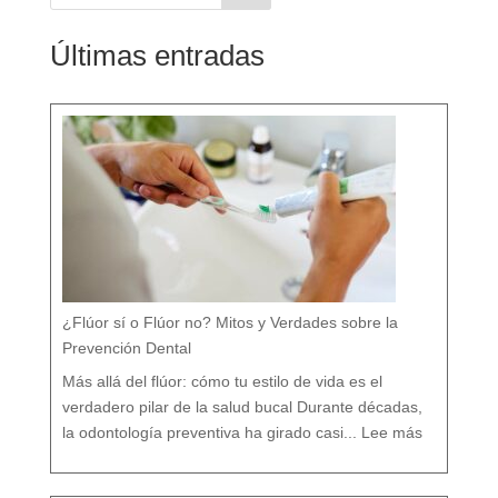
Últimas entradas
¿Flúor sí o Flúor no? Mitos y Verdades sobre la
Prevención Dental
Más allá del flúor: cómo tu estilo de vida es el
verdadero pilar de la salud bucal Durante décadas,
:
¿
la odontología preventiva ha girado casi...
Lee más
F
l
ú
o
r
s
í
o
F
l