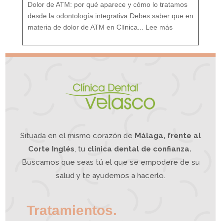
i
Dolor de ATM: por qué aparece y cómo lo tratamos
e
n
t
o
desde la odontología integrativa Debes saber que en
d
e
:
s
D
d
materia de dolor de ATM en Clínica...
Lee más
o
e
l
u
o
n
r
e
A
n
T
f
M
o
¿
q
S
u
u
e
f
I
r
n
e
t
s
e
d
g
e
r
d
a
o
t
l
i
o
v
r
o
d
e
m
a
n
d
í
b
u
l
a
?
L
a
O
Situada en el mismo corazón de
Málaga, frente al
d
o
n
t
o
Corte Inglés
, tu
clínica dental de confianza.
l
o
g
í
Buscamos que seas tú el que se empodere de su
a
I
n
t
e
salud y te ayudemos a hacerlo.
g
r
a
t
i
v
a
p
u
e
d
Tratamientos.
e
a
y
u