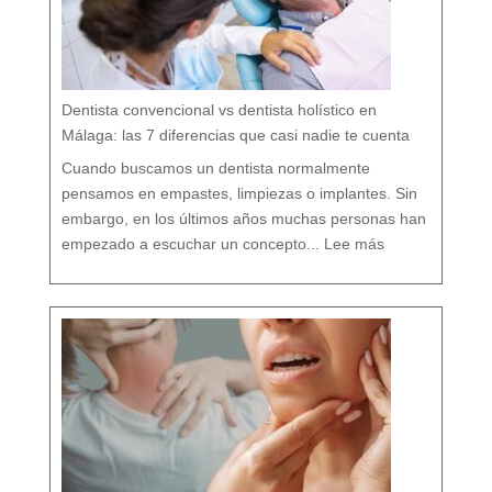
t
u
b
o
c
a
r
e
s
p
e
t
a
n
d
o
Dentista convencional vs dentista holístico en
t
o
d
o
Málaga: las 7 diferencias que casi nadie te cuenta
t
u
o
r
g
Cuando buscamos un dentista normalmente
a
n
i
s
pensamos en empastes, limpiezas o implantes. Sin
m
o
embargo, en los últimos años muchas personas han
:
D
empezado a escuchar un concepto...
Lee más
e
n
t
i
s
t
a
c
o
n
v
e
n
c
i
o
n
a
l
v
s
d
e
n
t
i
s
t
a
h
o
l
í
s
t
i
c
o