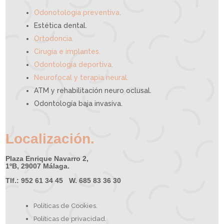
d
a
r
t
.
e
Odonotología preventiva
Estética dental.
Ortodoncia.
Cirugía e implantes.
Odontología deportiva.
Neurofocal y terapia neural.
ATM y rehabilitación neuro oclusal.
Odontología baja invasiva.
Localización.
Plaza Enrique Navarro 2,
1ºB, 29007 Málaga.
Tlf.: 952 61 34 45 W. 685 83 36 30
Políticas de Cookies.
Políticas de privacidad.