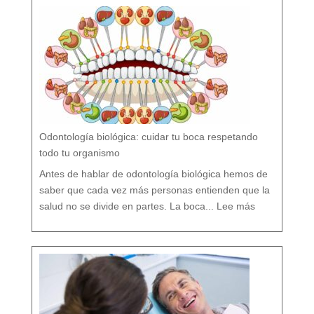
ú
o
r
n
o
?
M
i
t
o
s
y
V
e
r
d
a
d
e
s
s
o
b
r
e
l
a
P
r
e
v
e
Odontología biológica: cuidar tu boca respetando
n
c
i
ó
todo tu organismo
n
D
e
n
t
Antes de hablar de odontología biológica hemos de
a
l
saber que cada vez más personas entienden que la
:
O
salud no se divide en partes. La boca...
Lee más
d
o
n
t
o
l
o
g
í
a
b
i
o
l
ó
g
i
c
a
:
c
u
i
d
a
r