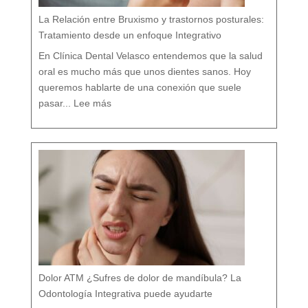
e
n
M
á
La Relación entre Bruxismo y trastornos posturales:
l
a
g
a
Tratamiento desde un enfoque Integrativo
:
l
a
s
7
En Clínica Dental Velasco entendemos que la salud
d
i
f
e
oral es mucho más que unos dientes sanos. Hoy
r
e
n
c
queremos hablarte de una conexión que suele
i
a
:
s
L
q
pasar...
Lee más
a
u
R
e
e
c
l
a
a
s
c
i
i
n
ó
a
n
d
e
i
n
e
t
t
r
e
e
c
B
u
r
e
u
n
x
t
i
a
s
m
o
y
t
r
a
s
t
o
r
n
o
s
p
o
s
t
u
r
a
l
e
Dolor ATM ¿Sufres de dolor de mandíbula? La
s
:
T
r
Odontología Integrativa puede ayudarte
a
t
a
m