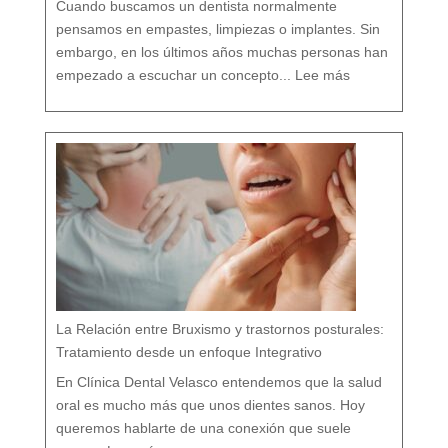
g
Cuando buscamos un dentista normalmente
a
n
i
s
pensamos en empastes, limpiezas o implantes. Sin
m
o
embargo, en los últimos años muchas personas han
:
D
empezado a escuchar un concepto...
Lee más
e
n
t
i
s
t
a
c
o
n
v
e
n
c
i
o
n
a
l
v
s
d
e
n
t
i
s
t
a
h
o
l
í
s
t
i
c
o
e
n
M
á
La Relación entre Bruxismo y trastornos posturales:
l
a
g
a
Tratamiento desde un enfoque Integrativo
:
l
a
s
7
En Clínica Dental Velasco entendemos que la salud
d
i
f
e
oral es mucho más que unos dientes sanos. Hoy
r
e
n
c
queremos hablarte de una conexión que suele
i
a
:
s