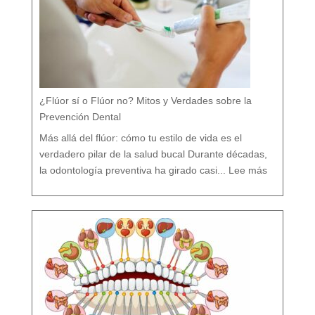
¿Flúor sí o Flúor no? Mitos y Verdades sobre la
Prevención Dental
Más allá del flúor: cómo tu estilo de vida es el
verdadero pilar de la salud bucal Durante décadas,
:
¿
la odontología preventiva ha girado casi...
Lee más
F
l
ú
o
r
s
í
o
F
l
ú
o
r
n
o
?
M
i
t
o
s
y
V
e
r
d
a
d
e
s
s
o
b
r