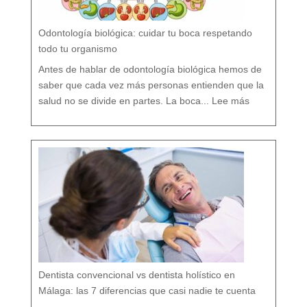
e
l
a
P
r
e
v
e
Odontología biológica: cuidar tu boca respetando
n
c
i
ó
todo tu organismo
n
D
e
n
t
Antes de hablar de odontología biológica hemos de
a
l
saber que cada vez más personas entienden que la
:
O
salud no se divide en partes. La boca...
Lee más
d
o
n
t
o
l
o
g
í
a
b
i
o
l
ó
g
i
c
a
:
c
u
i
d
a
r
t
u
b
o
c
a
r
e
s
p
e
t
a
n
d
o
Dentista convencional vs dentista holístico en
t
o
d
o
Málaga: las 7 diferencias que casi nadie te cuenta
t
u
o
r