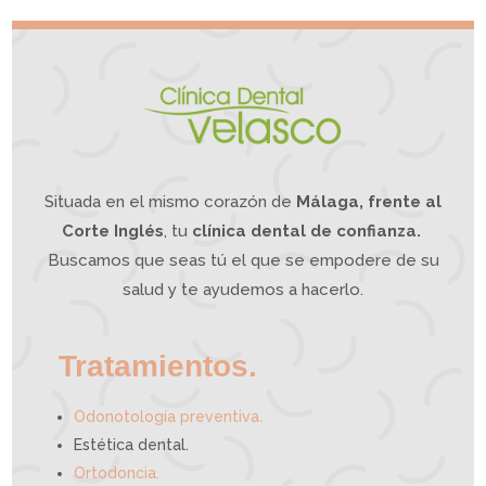
e
r
d
a
o
t
l
i
o
v
r
o
d
e
m
a
n
d
í
b
u
l
a
?
L
a
O
d
o
n
t
o
l
o
g
í
a
Situada en el mismo corazón de
Málaga, frente al
I
n
t
e
g
Corte Inglés
, tu
clínica dental de confianza.
r
a
t
i
Buscamos que seas tú el que se empodere de su
v
a
p
u
e
salud y te ayudemos a hacerlo.
d
e
a
y
u
d
a
r
t
e
Tratamientos.
.
Odonotología preventiva
Estética dental.
Ortodoncia.