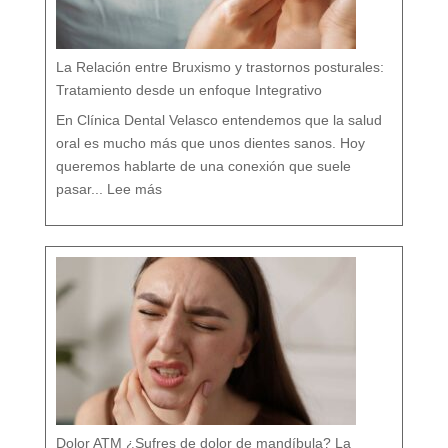
l
í
s
t
i
c
o
e
n
M
á
La Relación entre Bruxismo y trastornos posturales:
l
a
g
a
Tratamiento desde un enfoque Integrativo
:
l
a
s
7
En Clínica Dental Velasco entendemos que la salud
d
i
f
e
oral es mucho más que unos dientes sanos. Hoy
r
e
n
c
queremos hablarte de una conexión que suele
i
a
:
s
L
q
pasar...
Lee más
a
u
R
e
e
c
l
a
a
s
c
i
i
n
ó
a
n
d
e
i
n
e
t
t
r
e
e
c
B
u
r
e
u
n
x
t
i
a
s
m
o
y
t
r
a
s
t
o
r
n
o
s
p
o
s
t
u
r
a
l
e
Dolor ATM ¿Sufres de dolor de mandíbula? La
s