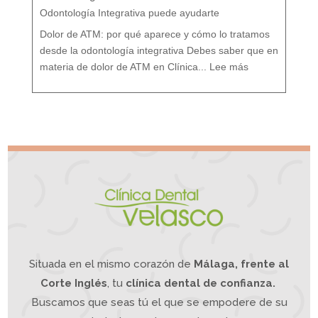
:
T
r
Odontología Integrativa puede ayudarte
a
t
a
m
i
Dolor de ATM: por qué aparece y cómo lo tratamos
e
n
t
o
desde la odontología integrativa Debes saber que en
d
e
:
s
D
d
materia de dolor de ATM en Clínica...
Lee más
o
e
l
u
o
n
r
e
A
n
T
f
M
o
¿
q
S
u
u
e
f
I
r
n
e
t
s
e
d
g
e
r
d
a
o
t
l
i
o
v
r
o
d
e
m
a
n
d
í
b
u
l
a
?
L
a
O
d
o
n
t
o
l
o
g
í
a
Situada en el mismo corazón de
Málaga, frente al
I
n
t
e
g
Corte Inglés
, tu
clínica dental de confianza.
r
a
t
i
Buscamos que seas tú el que se empodere de su
v
a
p
u