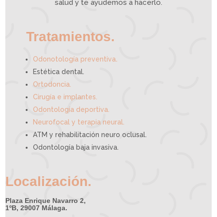
e
salud y te ayudemos a hacerlo.
d
e
a
y
u
d
a
r
t
e
Tratamientos.
.
Odonotología preventiva
Estética dental.
Ortodoncia.
Cirugía e implantes.
Odontología deportiva.
Neurofocal y terapia neural.
ATM y rehabilitación neuro oclusal.
Odontología baja invasiva.
Localización.
Plaza Enrique Navarro 2,
1ºB, 29007 Málaga.