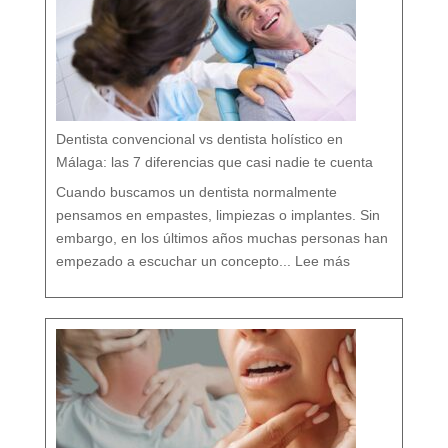
:
c
u
i
d
a
r
t
u
b
o
c
a
r
e
s
p
e
t
a
n
d
o
Dentista convencional vs dentista holístico en
t
o
d
o
Málaga: las 7 diferencias que casi nadie te cuenta
t
u
o
r
g
Cuando buscamos un dentista normalmente
a
n
i
s
pensamos en empastes, limpiezas o implantes. Sin
m
o
embargo, en los últimos años muchas personas han
:
D
empezado a escuchar un concepto...
Lee más
e
n
t
i
s
t
a
c
o
n
v
e
n
c
i
o
n
a
l
v
s
d
e
n
t
i
s
t
a
h
o