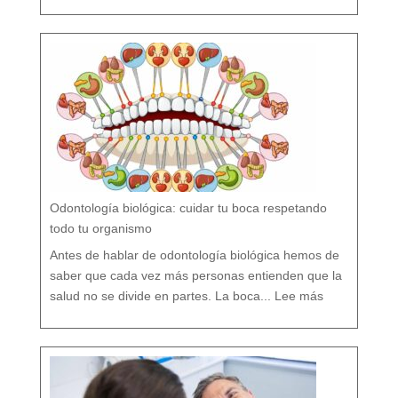
o
r
s
í
o
F
l
ú
o
r
n
o
?
M
i
t
o
s
y
V
e
r
d
a
d
e
s
s
o
b
r
e
l
a
P
r
e
v
e
Odontología biológica: cuidar tu boca respetando
n
c
i
ó
todo tu organismo
n
D
e
n
t
Antes de hablar de odontología biológica hemos de
a
l
saber que cada vez más personas entienden que la
:
O
salud no se divide en partes. La boca...
Lee más
d
o
n
t
o
l
o
g
í
a
b
i
o
l
ó
g
i
c
a