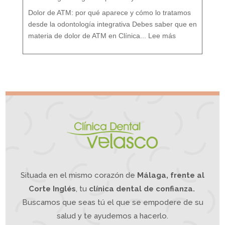
t
a
m
i
Dolor de ATM: por qué aparece y cómo lo tratamos
e
n
t
o
desde la odontología integrativa Debes saber que en
d
e
:
s
D
d
materia de dolor de ATM en Clínica...
Lee más
o
e
l
u
o
n
r
e
A
n
T
f
M
o
¿
q
S
u
u
e
f
I
r
n
e
t
s
e
d
g
e
r
d
a
o
t
l
i
o
v
r
o
d
e
m
a
n
d
í
b
u
l
a
?
L
a
O
d
o
n
t
o
l
o
g
í
a
Situada en el mismo corazón de
Málaga, frente al
I
n
t
e
g
Corte Inglés
, tu
clínica dental de confianza.
r
a
t
i
Buscamos que seas tú el que se empodere de su
v
a
p
u
e
salud y te ayudemos a hacerlo.
d
e
a