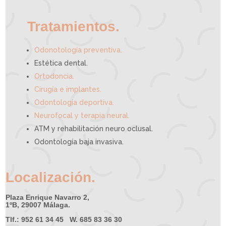
y
u
d
a
r
t
e
Tratamientos.
.
Odonotología preventiva
Estética dental.
Ortodoncia.
Cirugía e implantes.
Odontología deportiva.
Neurofocal y terapia neural.
ATM y rehabilitación neuro oclusal.
Odontología baja invasiva.
Localización.
Plaza Enrique Navarro 2,
1ºB, 29007 Málaga.
Tlf.: 952 61 34 45 W. 685 83 36 30