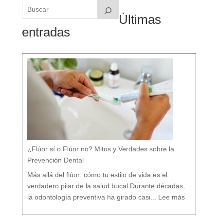
Últimas
entradas
¿Flúor sí o Flúor no? Mitos y Verdades sobre la
Prevención Dental
Más allá del flúor: cómo tu estilo de vida es el
verdadero pilar de la salud bucal Durante décadas,
:
¿
la odontología preventiva ha girado casi...
Lee más
F
l
ú
o
r
s
í