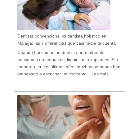
d
a
r
t
u
b
o
c
a
r
e
s
p
e
t
a
n
d
o
Dentista convencional vs dentista holístico en
t
o
d
o
Málaga: las 7 diferencias que casi nadie te cuenta
t
u
o
r
g
Cuando buscamos un dentista normalmente
a
n
i
s
pensamos en empastes, limpiezas o implantes. Sin
m
o
embargo, en los últimos años muchas personas han
:
D
empezado a escuchar un concepto...
Lee más
e
n
t
i
s
t
a
c
o
n
v
e
n
c
i
o
n
a
l
v
s
d
e
n
t
i
s
t
a
h
o
l
í
s
t