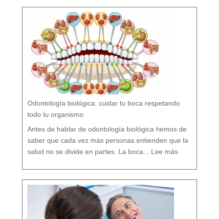
o
F
l
ú
o
r
n
o
?
M
i
t
o
s
y
V
e
r
d
a
d
e
s
s
o
b
r
e
l
a
P
r
e
v
e
Odontología biológica: cuidar tu boca respetando
n
c
i
ó
todo tu organismo
n
D
e
n
t
Antes de hablar de odontología biológica hemos de
a
l
saber que cada vez más personas entienden que la
:
O
salud no se divide en partes. La boca...
Lee más
d
o
n
t
o
l
o
g
í
a
b
i
o
l
ó
g
i
c
a
:
c
u
i