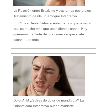
i
c
o
e
n
M
á
La Relación entre Bruxismo y trastornos posturales:
l
a
g
a
Tratamiento desde un enfoque Integrativo
:
l
a
s
7
En Clínica Dental Velasco entendemos que la salud
d
i
f
e
oral es mucho más que unos dientes sanos. Hoy
r
e
n
c
queremos hablarte de una conexión que suele
i
a
:
s
L
q
pasar...
Lee más
a
u
R
e
e
c
l
a
a
s
c
i
i
n
ó
a
n
d
e
i
n
e
t
t
r
e
e
c
B
u
r
e
u
n
x
t
i
a
s
m
o
y
t
r
a
s
t
o
r
n
o
s
p
o
s
t
u
r
a
l
e
Dolor ATM ¿Sufres de dolor de mandíbula? La
s
:
T
r
Odontología Integrativa puede ayudarte
a