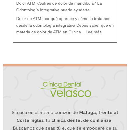
l
e
Dolor ATM ¿Sufres de dolor de mandíbula? La
s
:
T
r
Odontología Integrativa puede ayudarte
a
t
a
m
i
Dolor de ATM: por qué aparece y cómo lo tratamos
e
n
t
o
desde la odontología integrativa Debes saber que en
d
e
:
s
D
d
materia de dolor de ATM en Clínica...
Lee más
o
e
l
u
o
n
r
e
A
n
T
f
M
o
¿
q
S
u
u
e
f
I
r
n
e
t
s
e
d
g
e
r
d
a
o
t
l
i
o
v
r
o
d
e
m
a
n
d
í
b
u
l
a
?
L
a
O
d
o
n
t
o
l
o
g
í
a
Situada en el mismo corazón de
Málaga, frente al
I
n
t
e
g
Corte Inglés
, tu
clínica dental de confianza.
r
a
t
i
Buscamos que seas tú el que se empodere de su
v