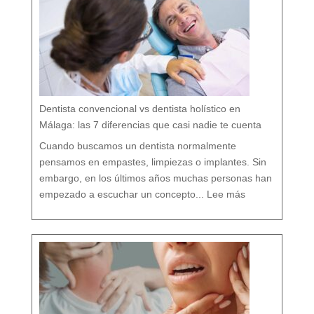
i
c
a
:
c
u
i
d
a
r
t
u
b
o
c
a
r
e
s
p
e
t
a
n
d
o
Dentista convencional vs dentista holístico en
t
o
d
o
Málaga: las 7 diferencias que casi nadie te cuenta
t
u
o
r
g
Cuando buscamos un dentista normalmente
a
n
i
s
pensamos en empastes, limpiezas o implantes. Sin
m
o
embargo, en los últimos años muchas personas han
:
D
empezado a escuchar un concepto...
Lee más
e
n
t
i
s
t
a
c
o
n
v
e
n
c
i
o
n
a
l
v
s
d
e
n
t
i
s
t