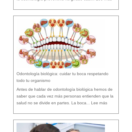
l
ú
o
r
s
í
o
F
l
ú
o
r
n
o
?
M
i
t
o
s
y
V
e
r
d
a
d
e
s
s
o
b
r
e
l
a
P
r
e
v
e
Odontología biológica: cuidar tu boca respetando
n
c
i
ó
todo tu organismo
n
D
e
n
t
Antes de hablar de odontología biológica hemos de
a
l
saber que cada vez más personas entienden que la
:
O
salud no se divide en partes. La boca...
Lee más
d
o
n
t
o
l
o
g
í
a
b
i
o
l
ó
g