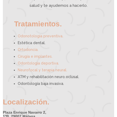
a
p
u
e
salud y te ayudemos a hacerlo.
d
e
a
y
u
d
a
r
t
e
Tratamientos.
.
Odonotología preventiva
Estética dental.
Ortodoncia.
Cirugía e implantes.
Odontología deportiva.
Neurofocal y terapia neural.
ATM y rehabilitación neuro oclusal.
Odontología baja invasiva.
Localización.
Plaza Enrique Navarro 2,
1ºB, 29007 Málaga.