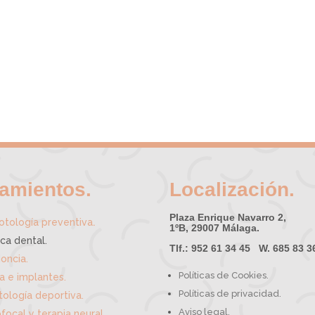
tamientos.
Localización.
Plaza Enrique Navarro 2,
.
tología preventiva
1ºB, 29007 Málaga.
ica dental.
Tlf.: 952 61 34 45 W. 685 83 3
oncia.
Políticas de Cookies.
ía e implantes.
Políticas de privacidad.
ología deportiva.
Aviso legal.
focal y terapia neural.