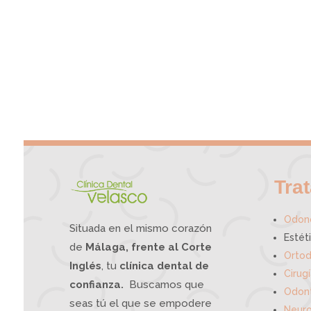
Tra
Odono
Situada en el mismo corazón
Estét
de
Málaga, frente al Corte
Ortod
Inglés
, tu
clínica dental de
Cirug
confianza.
Buscamos que
Odont
seas tú el que se empodere
Neuro