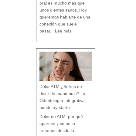
n
oral es mucho más que
c
i
a
s
unos dientes sanos. Hoy
q
u
e
c
queremos hablarte de una
a
s
i
n
conexión que suele
a
d
:
i
L
e
pasar...
Lee más
a
t
R
e
e
c
l
u
a
e
c
n
i
t
ó
a
n
e
n
t
r
e
B
r
u
x
i
s
m
o
y
t
r
a
s
t
o
r
Dolor ATM ¿Sufres de
n
o
s
p
dolor de mandíbula? La
o
s
t
u
Odontología Integrativa
r
a
l
e
puede ayudarte
s
:
T
r
a
Dolor de ATM: por qué
t
a
m
i
aparece y cómo lo
e
n
t
o
tratamos desde la
d
e
s