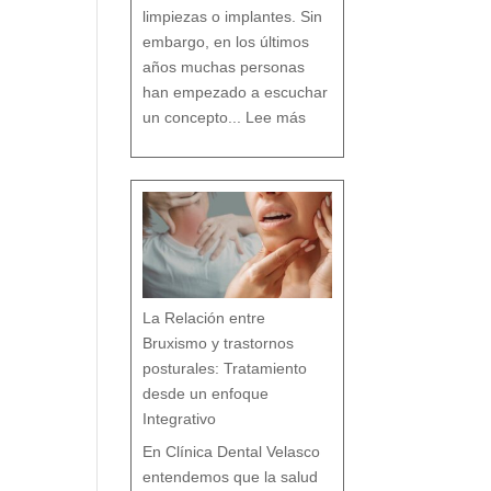
o
limpiezas o implantes. Sin
embargo, en los últimos
años muchas personas
han empezado a escuchar
:
D
un concepto...
Lee más
e
n
t
i
s
t
a
c
o
n
v
e
n
c
i
o
n
a
l
v
s
d
e
n
t
i
s
t
a
h
La Relación entre
o
l
í
s
Bruxismo y trastornos
t
i
c
o
posturales: Tratamiento
e
n
M
á
desde un enfoque
l
a
g
a
Integrativo
:
l
a
s
7
En Clínica Dental Velasco
d
i
f
e
entendemos que la salud
r
e