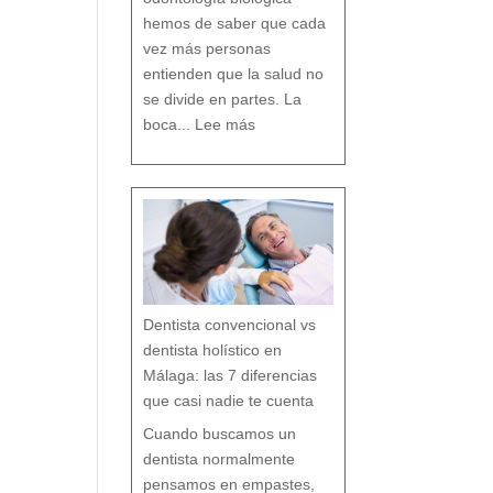
D
e
n
t
hemos de saber que cada
a
l
vez más personas
entienden que la salud no
se divide en partes. La
:
O
boca...
Lee más
d
o
n
t
o
l
o
g
í
a
b
i
o
l
ó
g
i
c
a
:
c
u
i
d
a
r
t
u
b
o
Dentista convencional vs
c
a
r
e
dentista holístico en
s
p
e
t
Málaga: las 7 diferencias
a
n
d
o
que casi nadie te cuenta
t
o
d
o
t
Cuando buscamos un
u
o
r
g
dentista normalmente
a
n
i
s
pensamos en empastes,
m