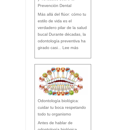
Prevención Dental
Más allá del flúor: cómo tu
estilo de vida es el
verdadero pilar de la salud
bucal Durante décadas, la
odontología preventiva ha
:
¿
girado casi...
Lee más
F
l
ú
o
r
s
í
o
F
l
ú
o
r
n
o
?
M
i
t
o
s
y
V
e
r
d
a
d
e
s
Odontología biológica:
s
o
b
r
cuidar tu boca respetando
e
l
a
P
todo tu organismo
r
e
v
e
n
Antes de hablar de
c
i
ó
n
odontología biológica