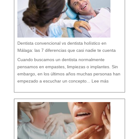
:
c
u
i
d
a
r
t
u
b
o
c
a
r
e
s
p
e
t
a
n
d
o
Dentista convencional vs dentista holístico en
t
o
d
o
Málaga: las 7 diferencias que casi nadie te cuenta
t
u
o
r
g
Cuando buscamos un dentista normalmente
a
n
i
s
pensamos en empastes, limpiezas o implantes. Sin
m
o
embargo, en los últimos años muchas personas han
:
D
empezado a escuchar un concepto...
Lee más
e
n
t
i
s
t
a
c
o
n
v
e
n
c
i
o
n
a
l
v
s
d
e
n
t
i
s
t
a
h
o