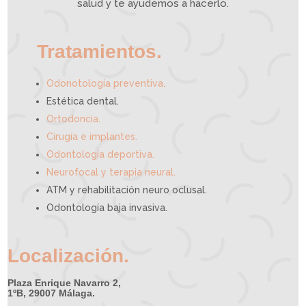
e
salud y te ayudemos a hacerlo.
d
e
a
y
u
d
a
r
t
e
Tratamientos.
.
Odonotología preventiva
Estética dental.
Ortodoncia.
Cirugía e implantes.
Odontología deportiva.
Neurofocal y terapia neural.
ATM y rehabilitación neuro oclusal.
Odontología baja invasiva.
Localización.
Plaza Enrique Navarro 2,
1ºB, 29007 Málaga.