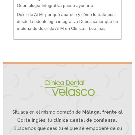
:
T
r
Odontología Integrativa puede ayudarte
a
t
a
m
i
Dolor de ATM: por qué aparece y cómo lo tratamos
e
n
t
o
desde la odontología integrativa Debes saber que en
d
e
:
s
D
d
materia de dolor de ATM en Clínica...
Lee más
o
e
l
u
o
n
r
e
A
n
T
f
M
o
¿
q
S
u
u
e
f
I
r
n
e
t
s
e
d
g
e
r
d
a
o
t
l
i
o
v
r
o
d
e
m
a
n
d
í
b
u
l
a
?
L
a
O
d
o
n
t
o
l
o
g
í
a
Situada en el mismo corazón de
Málaga, frente al
I
n
t
e
g
Corte Inglés
, tu
clínica dental de confianza.
r
a
t
i
Buscamos que seas tú el que se empodere de su
v
a
p
u