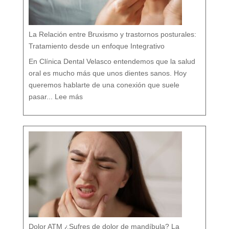
l
í
s
t
i
c
o
e
n
M
á
La Relación entre Bruxismo y trastornos posturales:
l
a
g
a
Tratamiento desde un enfoque Integrativo
:
l
a
s
7
En Clínica Dental Velasco entendemos que la salud
d
i
f
e
oral es mucho más que unos dientes sanos. Hoy
r
e
n
c
queremos hablarte de una conexión que suele
i
a
:
s
L
q
pasar...
Lee más
a
u
R
e
e
c
l
a
a
s
c
i
i
n
ó
a
n
d
e
i
n
e
t
t
r
e
e
c
B
u
r
e
u
n
x
t
i
a
s
m
o
y
t
r
a
s
t
o
r
n
o
s
p
o
s
t
u
r
a
l
e
Dolor ATM ¿Sufres de dolor de mandíbula? La
s