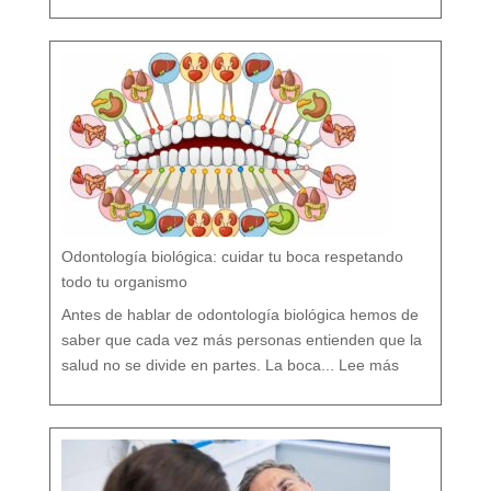
o
r
s
í
o
F
l
ú
o
r
n
o
?
M
i
t
o
s
y
V
e
r
d
a
d
e
s
s
o
b
r
e
l
a
P
r
e
v
e
Odontología biológica: cuidar tu boca respetando
n
c
i
ó
todo tu organismo
n
D
e
n
t
Antes de hablar de odontología biológica hemos de
a
l
saber que cada vez más personas entienden que la
:
O
salud no se divide en partes. La boca...
Lee más
d
o
n
t
o
l
o
g
í
a
b
i
o
l
ó
g
i
c
a