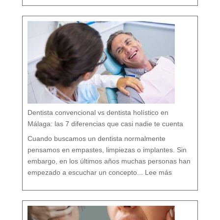
o
l
o
g
í
a
b
i
o
l
ó
g
i
c
a
:
c
u
i
d
a
r
t
u
b
o
c
a
r
e
s
p
e
t
a
n
d
o
Dentista convencional vs dentista holístico en
t
o
d
o
Málaga: las 7 diferencias que casi nadie te cuenta
t
u
o
r
g
Cuando buscamos un dentista normalmente
a
n
i
s
pensamos en empastes, limpiezas o implantes. Sin
m
o
embargo, en los últimos años muchas personas han
:
D
empezado a escuchar un concepto...
Lee más
e
n
t
i
s
t
a
c
o
n
v
e
n
c
i
o