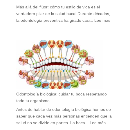
Más allá del flúor: cómo tu estilo de vida es el
verdadero pilar de la salud bucal Durante décadas,
:
¿
la odontología preventiva ha girado casi...
Lee más
F
l
ú
o
r
s
í
o
F
l
ú
o
r
n
o
?
M
i
t
o
s
y
V
e
r
d
a
d
e
s
s
o
b
r
e
l
a
P
r
e
v
e
Odontología biológica: cuidar tu boca respetando
n
c
i
ó
todo tu organismo
n
D
e
n
t
Antes de hablar de odontología biológica hemos de
a
l
saber que cada vez más personas entienden que la
:
O
salud no se divide en partes. La boca...
Lee más
d
o
n
t