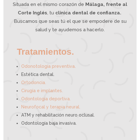
í
a
Situada en el mismo corazón de
Málaga, frente al
I
n
t
e
g
Corte Inglés
, tu
clínica dental de confianza.
r
a
t
i
Buscamos que seas tú el que se empodere de su
v
a
p
u
e
salud y te ayudemos a hacerlo.
d
e
a
y
u
d
a
r
t
e
Tratamientos.
.
Odonotología preventiva
Estética dental.
Ortodoncia.
Cirugía e implantes.
Odontología deportiva.
Neurofocal y terapia neural.
ATM y rehabilitación neuro oclusal.
Odontología baja invasiva.