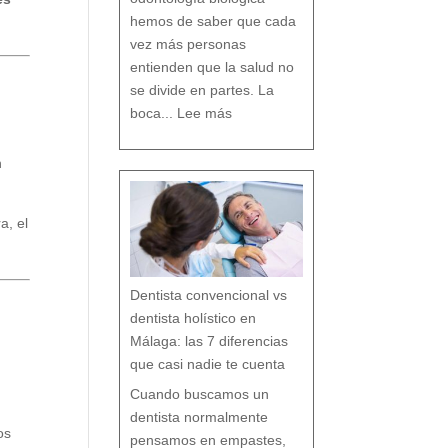
D
e
n
t
hemos de saber que cada
a
l
vez más personas
entienden que la salud no
se divide en partes. La
:
O
boca...
Lee más
d
o
n
t
o
l
o
g
n
í
a
b
i
o
l
ó
g
i
c
a, el
a
:
c
u
i
d
a
r
t
u
b
o
Dentista convencional vs
c
a
r
e
dentista holístico en
s
p
e
t
Málaga: las 7 diferencias
a
n
d
o
que casi nadie te cuenta
t
o
d
o
t
Cuando buscamos un
u
o
r
g
dentista normalmente
a
n
os
i
s
pensamos en empastes,
m