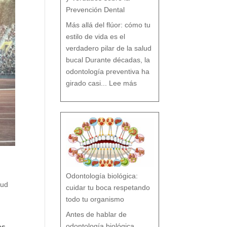
Prevención Dental
Más allá del flúor: cómo tu
estilo de vida es el
verdadero pilar de la salud
bucal Durante décadas, la
odontología preventiva ha
:
¿
girado casi...
Lee más
F
l
ú
o
r
s
í
o
F
l
ú
o
r
n
o
?
M
i
t
o
s
y
V
e
r
d
a
d
e
s
Odontología biológica:
s
o
b
lud
r
cuidar tu boca respetando
e
l
a
P
todo tu organismo
r
e
v
e
n
Antes de hablar de
c
i
ó
n
odontología biológica
es