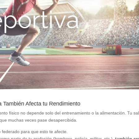
a También Afecta tu Rendimiento
ento físico no depende solo del entrenamiento o la alimentación. Tu sa
que muchas veces pase desapercibida.
o federado para que esto te afecte.
como parte de tu profesión (bombero, policía, militar, etc.),
también er