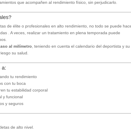
mientos que acompañen al rendimiento físico, sin perjudicarlo.
ales?
tas de élite o profesionales en alto rendimiento, no todo se puede hac
adas . A veces, realizar un tratamiento en plena temporada puede
pos.
aso al milímetro
, teniendo en cuenta el calendario del deportista y su
riesgo su salud.
 a:
tando tu rendimiento
os con tu boca
en tu estabilidad corporal
al y funcional
dos y seguros
letas de alto nivel.