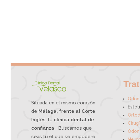
Tra
Odono
Situada en el mismo corazón
Estét
de
Málaga, frente al Corte
Ortod
Inglés
, tu
clínica dental de
Cirug
confianza.
Buscamos que
Odont
seas tú el que se empodere
Neuro