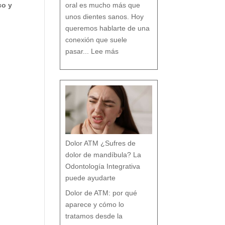
n
oral es mucho más que
co y
c
i
a
s
unos dientes sanos. Hoy
q
u
e
c
queremos hablarte de una
a
s
i
n
conexión que suele
a
d
:
i
L
e
pasar...
Lee más
a
t
R
e
e
c
l
u
a
e
c
n
i
t
ó
a
n
e
n
t
r
e
B
r
u
x
i
s
m
o
y
t
r
a
s
t
o
r
Dolor ATM ¿Sufres de
n
o
s
p
dolor de mandíbula? La
o
s
t
u
Odontología Integrativa
r
a
l
e
puede ayudarte
s
:
T
r
a
Dolor de ATM: por qué
t
a
m
i
aparece y cómo lo
e
n
t
o
tratamos desde la
d
e
s