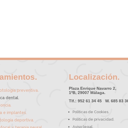
tamientos.
Localización.
Plaza Enrique Navarro 2,
.
tología preventiva
1ºB, 29007 Málaga.
ica dental.
Tlf.: 952 61 34 45 W. 685 83 3
oncia.
Políticas de Cookies.
ía e implantes.
Políticas de privacidad.
ología deportiva.
Aviso legal.
focal y terapia neural.