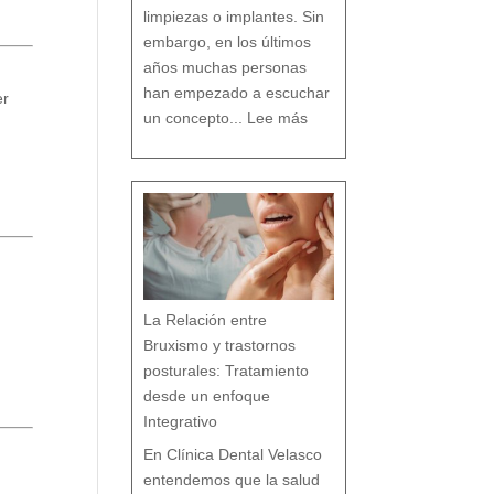
o
limpiezas o implantes. Sin
embargo, en los últimos
años muchas personas
han empezado a escuchar
er
:
D
un concepto...
Lee más
e
n
t
i
s
t
a
c
o
n
v
e
n
c
i
o
n
a
l
v
s
d
e
n
t
i
s
t
a
h
La Relación entre
o
l
í
s
Bruxismo y trastornos
t
i
c
o
posturales: Tratamiento
e
n
M
á
desde un enfoque
l
a
g
a
Integrativo
:
l
a
s
7
En Clínica Dental Velasco
d
i
f
e
entendemos que la salud
r
e