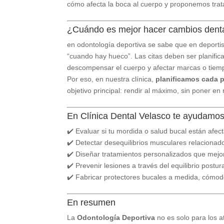
cómo afecta la boca al cuerpo y proponemos trata
¿Cuándo es mejor hacer cambios dent
en odontología deportiva se sabe que en deportis
“cuando hay hueco”. Las citas deben ser planific
descompensar el cuerpo y afectar marcas o tiem
Por eso, en nuestra clínica,
planificamos cada p
objetivo principal: rendir al máximo, sin poner en 
En Clínica Dental Velasco te ayudamos
✔️ Evaluar si tu mordida o salud bucal están afec
✔️ Detectar desequilibrios musculares relacionad
✔️ Diseñar tratamientos personalizados que mejor
✔️ Prevenir lesiones a través del equilibrio postur
✔️ Fabricar protectores bucales a medida, cómo
En resumen
La
Odontología Deportiva
no es solo para los at