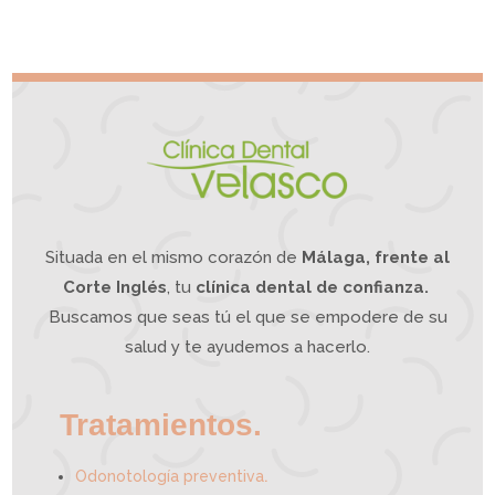
¿
q
S
u
u
e
f
I
r
n
e
t
s
e
d
g
e
r
d
a
o
t
l
i
o
v
r
o
d
e
m
a
n
d
í
b
u
l
a
?
L
a
O
d
o
n
t
o
l
o
g
í
a
Situada en el mismo corazón de
Málaga, frente al
I
n
t
e
g
Corte Inglés
, tu
clínica dental de confianza.
r
a
t
i
Buscamos que seas tú el que se empodere de su
v
a
p
u
e
salud y te ayudemos a hacerlo.
d
e
a
y
u
d
a
r
t
e
Tratamientos.
.
Odonotología preventiva