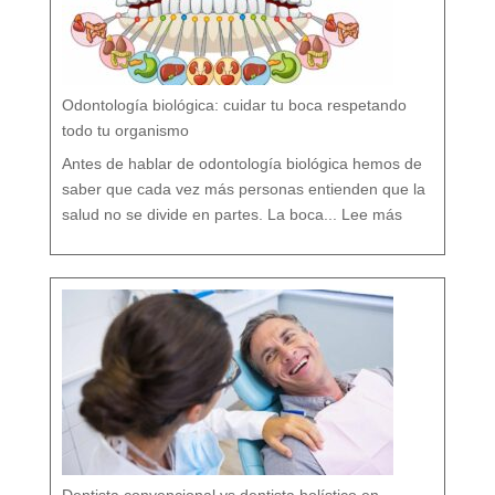
a
d
e
s
s
o
b
r
e
l
a
P
r
e
v
e
Odontología biológica: cuidar tu boca respetando
n
c
i
ó
todo tu organismo
n
D
e
n
t
Antes de hablar de odontología biológica hemos de
a
l
saber que cada vez más personas entienden que la
:
O
salud no se divide en partes. La boca...
Lee más
d
o
n
t
o
l
o
g
í
a
b
i
o
l
ó
g
i
c
a
:
c
u
i
d
a
r
t
u
b
o
c
a
r
e
s
p
e
t
a
n
d
o