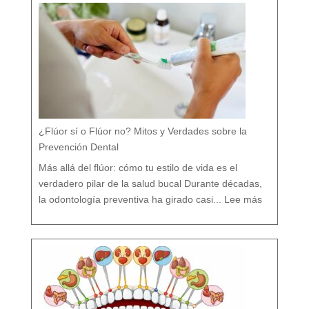
¿Flúor sí o Flúor no? Mitos y Verdades sobre la
Prevención Dental
Más allá del flúor: cómo tu estilo de vida es el
verdadero pilar de la salud bucal Durante décadas,
:
¿
la odontología preventiva ha girado casi...
Lee más
F
l
ú
o
r
s
í
o
F
l
ú
o
r
n
o
?
M
i
t
o
s
y
V
e
r
d