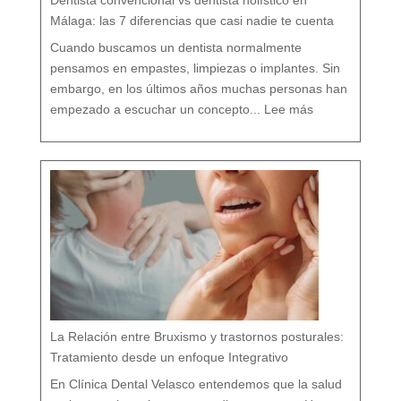
Dentista convencional vs dentista holístico en
t
o
d
o
Málaga: las 7 diferencias que casi nadie te cuenta
t
u
o
r
g
Cuando buscamos un dentista normalmente
a
n
i
s
pensamos en empastes, limpiezas o implantes. Sin
m
o
embargo, en los últimos años muchas personas han
:
D
empezado a escuchar un concepto...
Lee más
e
n
t
i
s
t
a
c
o
n
v
e
n
c
i
o
n
a
l
v
s
d
e
n
t
i
s
t
a
h
o
l
í
s
t
i
c
o
e
n
M
á
La Relación entre Bruxismo y trastornos posturales:
l
a
g
a
Tratamiento desde un enfoque Integrativo
:
l
a
s
7
En Clínica Dental Velasco entendemos que la salud
d
i
f