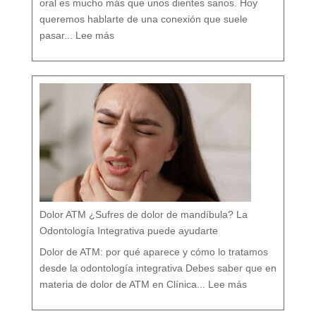
e
oral es mucho más que unos dientes sanos. Hoy
r
e
n
c
queremos hablarte de una conexión que suele
i
a
:
s
L
q
pasar...
Lee más
a
u
R
e
e
c
l
a
a
s
c
i
i
n
ó
a
n
d
e
i
n
e
t
t
r
e
e
c
B
u
r
e
u
n
x
t
i
a
s
m
o
y
t
r
a
s
t
o
r
n
o
s
p
o
s
t
u
r
a
l
e
Dolor ATM ¿Sufres de dolor de mandíbula? La
s
:
T
r
Odontología Integrativa puede ayudarte
a
t
a
m
i
Dolor de ATM: por qué aparece y cómo lo tratamos
e
n
t
o
desde la odontología integrativa Debes saber que en
d
e
:
s
D
d
materia de dolor de ATM en Clínica...
Lee más
o
e
l
u
o
n
r
e
A
n
T
f
M
o