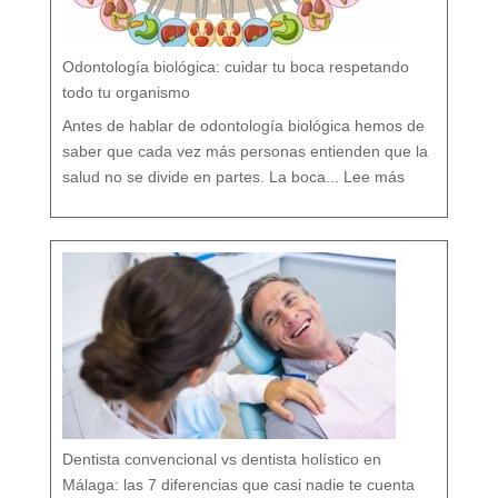
b
r
e
l
a
P
r
e
v
e
Odontología biológica: cuidar tu boca respetando
n
c
i
ó
todo tu organismo
n
D
e
n
t
Antes de hablar de odontología biológica hemos de
a
l
saber que cada vez más personas entienden que la
:
O
salud no se divide en partes. La boca...
Lee más
d
o
n
t
o
l
o
g
í
a
b
i
o
l
ó
g
i
c
a
:
c
u
i
d
a
r
t
u
b
o
c
a
r
e
s
p
e
t
a
n
d
o
Dentista convencional vs dentista holístico en
t
o
d
o
Málaga: las 7 diferencias que casi nadie te cuenta
t
u