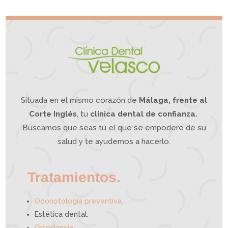
s
e
d
g
e
r
d
a
o
t
l
i
o
v
r
o
d
e
m
a
n
d
í
b
u
l
a
?
L
a
O
d
o
n
t
o
l
o
g
í
a
Situada en el mismo corazón de
Málaga, frente al
I
n
t
e
g
Corte Inglés
, tu
clínica dental de confianza.
r
a
t
i
Buscamos que seas tú el que se empodere de su
v
a
p
u
e
salud y te ayudemos a hacerlo.
d
e
a
y
u
d
a
r
t
e
Tratamientos.
.
Odonotología preventiva
Estética dental.
Ortodoncia.