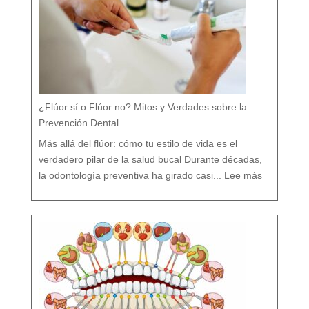
¿Flúor sí o Flúor no? Mitos y Verdades sobre la
Prevención Dental
Más allá del flúor: cómo tu estilo de vida es el
verdadero pilar de la salud bucal Durante décadas,
:
¿
la odontología preventiva ha girado casi...
Lee más
F
l
ú
o
r
s
í
o
F
l
ú
o
r
n
o
?
M
i
t
o
s
y
V
e
r
d
a
d
e
s
s
o