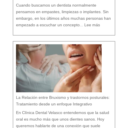
o
r
g
Cuando buscamos un dentista normalmente
a
n
i
s
pensamos en empastes, limpiezas o implantes. Sin
m
o
embargo, en los últimos años muchas personas han
:
D
empezado a escuchar un concepto...
Lee más
e
n
t
i
s
t
a
c
o
n
v
e
n
c
i
o
n
a
l
v
s
d
e
n
t
i
s
t
a
h
o
l
í
s
t
i
c
o
e
n
M
á
La Relación entre Bruxismo y trastornos posturales:
l
a
g
a
Tratamiento desde un enfoque Integrativo
:
l
a
s
7
En Clínica Dental Velasco entendemos que la salud
d
i
f
e
oral es mucho más que unos dientes sanos. Hoy
r
e
n
c
queremos hablarte de una conexión que suele
i