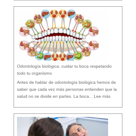
í
o
F
l
ú
o
r
n
o
?
M
i
t
o
s
y
V
e
r
d
a
d
e
s
s
o
b
r
e
l
a
P
r
e
v
e
Odontología biológica: cuidar tu boca respetando
n
c
i
ó
todo tu organismo
n
D
e
n
t
Antes de hablar de odontología biológica hemos de
a
l
saber que cada vez más personas entienden que la
:
O
salud no se divide en partes. La boca...
Lee más
d
o
n
t
o
l
o
g
í
a
b
i
o
l
ó
g
i
c
a
:
c
u