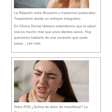
t
i
c
o
e
n
M
á
La Relación entre Bruxismo y trastornos posturales:
l
a
g
a
Tratamiento desde un enfoque Integrativo
:
l
a
s
7
En Clínica Dental Velasco entendemos que la salud
d
i
f
e
oral es mucho más que unos dientes sanos. Hoy
r
e
n
c
queremos hablarte de una conexión que suele
i
a
:
s
L
q
pasar...
Lee más
a
u
R
e
e
c
l
a
a
s
c
i
i
n
ó
a
n
d
e
i
n
e
t
t
r
e
e
c
B
u
r
e
u
n
x
t
i
a
s
m
o
y
t
r
a
s
t
o
r
n
o
s
p
o
s
t
u
r
a
l
e
Dolor ATM ¿Sufres de dolor de mandíbula? La
s
:
T
r