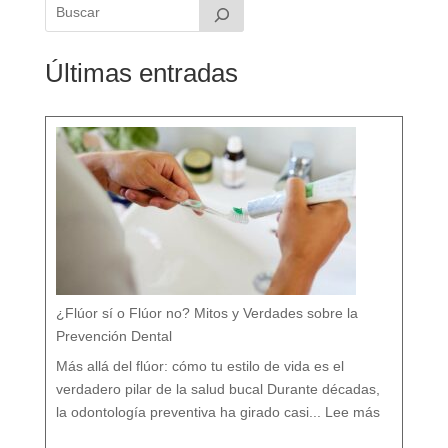
Últimas entradas
¿Flúor sí o Flúor no? Mitos y Verdades sobre la
Prevención Dental
Más allá del flúor: cómo tu estilo de vida es el
verdadero pilar de la salud bucal Durante décadas,
:
¿
la odontología preventiva ha girado casi...
Lee más
F
l
ú
o
r
s