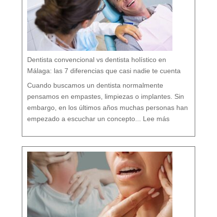
i
d
a
r
t
u
b
o
c
a
r
e
s
p
e
t
a
n
d
o
Dentista convencional vs dentista holístico en
t
o
d
o
Málaga: las 7 diferencias que casi nadie te cuenta
t
u
o
r
g
Cuando buscamos un dentista normalmente
a
n
i
s
pensamos en empastes, limpiezas o implantes. Sin
m
o
embargo, en los últimos años muchas personas han
:
D
empezado a escuchar un concepto...
Lee más
e
n
t
i
s
t
a
c
o
n
v
e
n
c
i
o
n
a
l
v
s
d
e
n
t
i
s
t
a
h
o
l
í
s