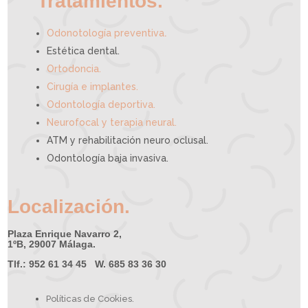
Tratamientos.
a
y
u
d
a
r
t
.
e
Odonotología preventiva
Estética dental.
Ortodoncia.
Cirugía e implantes.
Odontología deportiva.
Neurofocal y terapia neural.
ATM y rehabilitación neuro oclusal.
Odontología baja invasiva.
Localización.
Plaza Enrique Navarro 2,
1ºB, 29007 Málaga.
Tlf.: 952 61 34 45 W. 685 83 36 30
Políticas de Cookies.