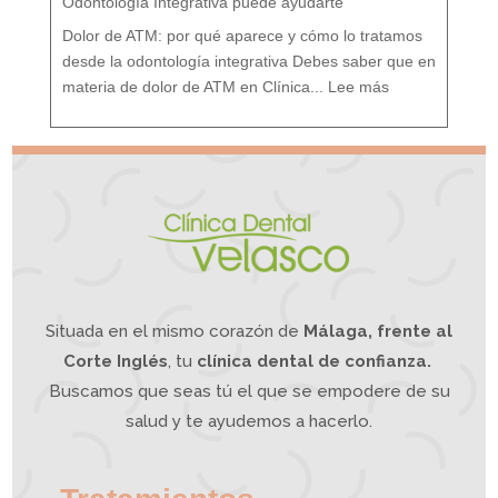
Odontología Integrativa puede ayudarte
a
t
a
m
i
Dolor de ATM: por qué aparece y cómo lo tratamos
e
n
t
o
desde la odontología integrativa Debes saber que en
d
e
:
s
D
d
materia de dolor de ATM en Clínica...
Lee más
o
e
l
u
o
n
r
e
A
n
T
f
M
o
¿
q
S
u
u
e
f
I
r
n
e
t
s
e
d
g
e
r
d
a
o
t
l
i
o
v
r
o
d
e
m
a
n
d
í
b
u
l
a
?
L
a
O
Situada en el mismo corazón de
Málaga, frente al
d
o
n
t
o
Corte Inglés
, tu
clínica dental de confianza.
l
o
g
í
Buscamos que seas tú el que se empodere de su
a
I
n
t
e
salud y te ayudemos a hacerlo.
g
r
a
t
i
v
a
p
u
e
d
e