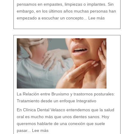
i
s
pensamos en empastes, limpiezas o implantes. Sin
m
o
embargo, en los últimos años muchas personas han
:
D
empezado a escuchar un concepto...
Lee más
e
n
t
i
s
t
a
c
o
n
v
e
n
c
i
o
n
a
l
v
s
d
e
n
t
i
s
t
a
h
o
l
í
s
t
i
c
o
e
n
M
á
La Relación entre Bruxismo y trastornos posturales:
l
a
g
a
Tratamiento desde un enfoque Integrativo
:
l
a
s
7
En Clínica Dental Velasco entendemos que la salud
d
i
f
e
oral es mucho más que unos dientes sanos. Hoy
r
e
n
c
queremos hablarte de una conexión que suele
i
a
:
s
L
q
pasar...
Lee más
a
u
R
e