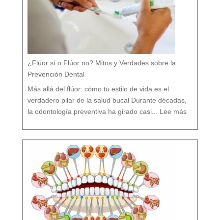
¿Flúor sí o Flúor no? Mitos y Verdades sobre la
Prevención Dental
Más allá del flúor: cómo tu estilo de vida es el
verdadero pilar de la salud bucal Durante décadas,
:
¿
la odontología preventiva ha girado casi...
Lee más
F
l
ú
o
r
s
í
o
F
l
ú
o
r
n
o
?
M
i
t
o
s
y
V
e
r
d
a
d
e
s
s
o
b
r
e
l
a