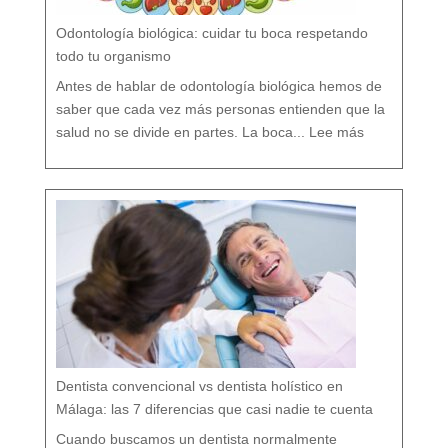
P
r
e
v
e
Odontología biológica: cuidar tu boca respetando
n
c
i
ó
todo tu organismo
n
D
e
n
t
Antes de hablar de odontología biológica hemos de
a
l
saber que cada vez más personas entienden que la
:
O
salud no se divide en partes. La boca...
Lee más
d
o
n
t
o
l
o
g
í
a
b
i
o
l
ó
g
i
c
a
:
c
u
i
d
a
r
t
u
b
o
c
a
r
e
s
p
e
t
a
n
d
o
Dentista convencional vs dentista holístico en
t
o
d
o
Málaga: las 7 diferencias que casi nadie te cuenta
t
u
o
r
g
Cuando buscamos un dentista normalmente
a
n