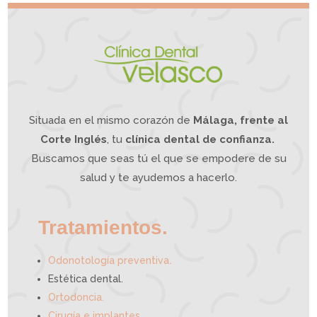
l
i
o
v
r
o
d
e
m
a
n
d
í
b
u
l
a
?
L
a
O
d
o
n
t
o
l
o
g
í
a
Situada en el mismo corazón de
Málaga, frente al
I
n
t
e
g
Corte Inglés
, tu
clínica dental de confianza.
r
a
t
i
Buscamos que seas tú el que se empodere de su
v
a
p
u
e
salud y te ayudemos a hacerlo.
d
e
a
y
u
d
a
r
t
e
Tratamientos.
.
Odonotología preventiva
Estética dental.
Ortodoncia.
Cirugía e implantes.