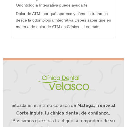
:
T
r
Odontología Integrativa puede ayudarte
a
t
a
m
i
Dolor de ATM: por qué aparece y cómo lo tratamos
e
n
t
o
desde la odontología integrativa Debes saber que en
d
e
:
s
D
d
materia de dolor de ATM en Clínica...
Lee más
o
e
l
u
o
n
r
e
A
n
T
f
M
o
¿
q
S
u
u
e
f
I
r
n
e
t
s
e
d
g
e
r
d
a
o
t
l
i
o
v
r
o
d
e
m
a
n
d
í
b
u
l
a
?
L
a
O
d
o
n
t
o
l
o
g
í
a
Situada en el mismo corazón de
Málaga, frente al
I
n
t
e
g
Corte Inglés
, tu
clínica dental de confianza.
r
a
t
i
Buscamos que seas tú el que se empodere de su
v
a
p
u