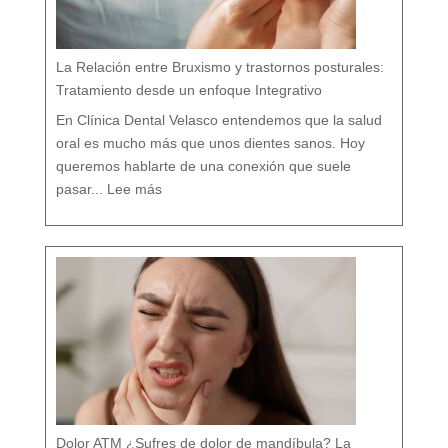
l
í
s
t
i
c
o
e
n
M
á
La Relación entre Bruxismo y trastornos posturales:
l
a
g
a
Tratamiento desde un enfoque Integrativo
:
l
a
s
7
En Clínica Dental Velasco entendemos que la salud
d
i
f
e
oral es mucho más que unos dientes sanos. Hoy
r
e
n
c
queremos hablarte de una conexión que suele
i
a
:
s
L
q
pasar...
Lee más
a
u
R
e
e
c
l
a
a
s
c
i
i
n
ó
a
n
d
e
i
n
e
t
t
r
e
e
c
B
u
r
e
u
n
x
t
i
a
s
m
o
y
t
r
a
s
t
o
r
n
o
s
p
o
s
t
u
r
a
l
e
Dolor ATM ¿Sufres de dolor de mandíbula? La
s