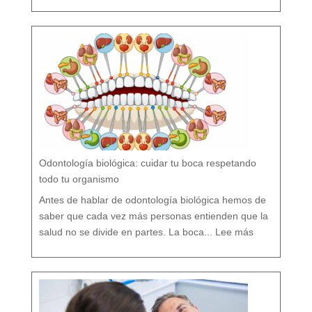
o
r
s
í
o
F
l
ú
o
r
n
o
?
M
i
t
o
s
y
V
e
r
d
a
d
e
s
s
o
b
r
e
l
a
P
r
e
v
e
Odontología biológica: cuidar tu boca respetando
n
c
i
ó
todo tu organismo
n
D
e
n
t
Antes de hablar de odontología biológica hemos de
a
l
saber que cada vez más personas entienden que la
:
O
salud no se divide en partes. La boca...
Lee más
d
o
n
t
o
l
o
g
í
a
b
i
o
l
ó
g
i
c
a