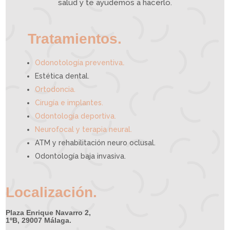
e
salud y te ayudemos a hacerlo.
d
e
a
y
u
d
a
r
t
e
Tratamientos.
.
Odonotología preventiva
Estética dental.
Ortodoncia.
Cirugía e implantes.
Odontología deportiva.
Neurofocal y terapia neural.
ATM y rehabilitación neuro oclusal.
Odontología baja invasiva.
Localización.
Plaza Enrique Navarro 2,
1ºB, 29007 Málaga.