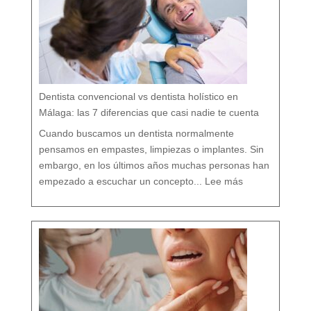
:
c
u
i
d
a
r
t
u
b
o
c
a
r
e
s
p
e
t
a
n
d
o
Dentista convencional vs dentista holístico en
t
o
d
o
Málaga: las 7 diferencias que casi nadie te cuenta
t
u
o
r
g
Cuando buscamos un dentista normalmente
a
n
i
s
pensamos en empastes, limpiezas o implantes. Sin
m
o
embargo, en los últimos años muchas personas han
:
D
empezado a escuchar un concepto...
Lee más
e
n
t
i
s
t
a
c
o
n
v
e
n
c
i
o
n
a
l
v
s
d
e
n
t
i
s
t
a
h
o