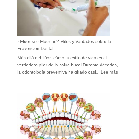
¿Flúor sí o Flúor no? Mitos y Verdades sobre la
Prevención Dental
Más allá del flúor: cómo tu estilo de vida es el
verdadero pilar de la salud bucal Durante décadas,
:
¿
la odontología preventiva ha girado casi...
Lee más
F
l
ú
o
r
s
í
o
F
l
ú
o
r
n
o
?
M
i
t
o
s
y
V
e
r
d
a
d
e
s
s
o
b
r
e
l