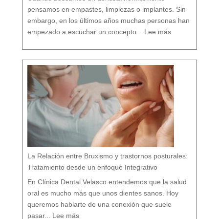
n
i
s
pensamos en empastes, limpiezas o implantes. Sin
m
o
embargo, en los últimos años muchas personas han
:
D
empezado a escuchar un concepto...
Lee más
e
n
t
i
s
t
a
c
o
n
v
e
n
c
i
o
n
a
l
v
s
d
e
n
t
i
s
t
a
h
o
l
í
s
t
i
c
o
e
n
M
á
La Relación entre Bruxismo y trastornos posturales:
l
a
g
a
Tratamiento desde un enfoque Integrativo
:
l
a
s
7
En Clínica Dental Velasco entendemos que la salud
d
i
f
e
oral es mucho más que unos dientes sanos. Hoy
r
e
n
c
queremos hablarte de una conexión que suele
i
a
:
s
L
q
pasar...
Lee más
a
u