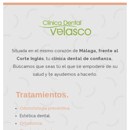
o
t
l
i
o
v
r
o
d
e
m
a
n
d
í
b
u
l
a
?
L
a
O
d
o
n
t
o
l
o
g
í
a
Situada en el mismo corazón de
Málaga, frente al
I
n
t
e
g
Corte Inglés
, tu
clínica dental de confianza.
r
a
t
i
Buscamos que seas tú el que se empodere de su
v
a
p
u
e
salud y te ayudemos a hacerlo.
d
e
a
y
u
d
a
r
t
e
Tratamientos.
.
Odonotología preventiva
Estética dental.
Ortodoncia.