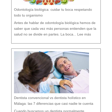
a
P
r
e
v
e
Odontología biológica: cuidar tu boca respetando
n
c
i
ó
todo tu organismo
n
D
e
n
t
Antes de hablar de odontología biológica hemos de
a
l
saber que cada vez más personas entienden que la
:
O
salud no se divide en partes. La boca...
Lee más
d
o
n
t
o
l
o
g
í
a
b
i
o
l
ó
g
i
c
a
:
c
u
i
d
a
r
t
u
b
o
c
a
r
e
s
p
e
t
a
n
d
o
Dentista convencional vs dentista holístico en
t
o
d
o
Málaga: las 7 diferencias que casi nadie te cuenta
t
u
o
r
g
Cuando buscamos un dentista normalmente
a