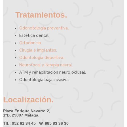
y
u
d
a
r
t
e
Tratamientos.
.
Odonotología preventiva
Estética dental.
Ortodoncia.
Cirugía e implantes.
Odontología deportiva.
Neurofocal y terapia neural.
ATM y rehabilitación neuro oclusal.
Odontología baja invasiva.
Localización.
Plaza Enrique Navarro 2,
1ºB, 29007 Málaga.
Tlf.: 952 61 34 45 W. 685 83 36 30