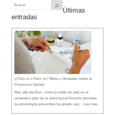
Últimas
entradas
¿Flúor sí o Flúor no? Mitos y Verdades sobre la
Prevención Dental
Más allá del flúor: cómo tu estilo de vida es el
verdadero pilar de la salud bucal Durante décadas,
:
¿
la odontología preventiva ha girado casi...
Lee más
F
l
ú
o
r
s
í