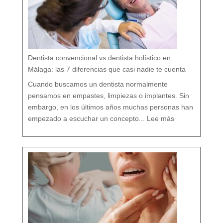
d
a
r
t
u
b
o
c
a
r
e
s
p
e
t
a
n
d
o
Dentista convencional vs dentista holístico en
t
o
d
o
Málaga: las 7 diferencias que casi nadie te cuenta
t
u
o
r
g
Cuando buscamos un dentista normalmente
a
n
i
s
pensamos en empastes, limpiezas o implantes. Sin
m
o
embargo, en los últimos años muchas personas han
:
D
empezado a escuchar un concepto...
Lee más
e
n
t
i
s
t
a
c
o
n
v
e
n
c
i
o
n
a
l
v
s
d
e
n
t
i
s
t
a
h
o
l
í
s
t