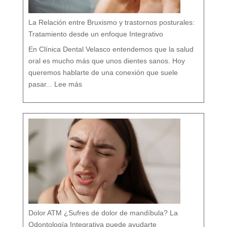
i
c
o
e
n
M
á
La Relación entre Bruxismo y trastornos posturales:
l
a
g
a
Tratamiento desde un enfoque Integrativo
:
l
a
s
7
En Clínica Dental Velasco entendemos que la salud
d
i
f
e
oral es mucho más que unos dientes sanos. Hoy
r
e
n
c
queremos hablarte de una conexión que suele
i
a
:
s
L
q
pasar...
Lee más
a
u
R
e
e
c
l
a
a
s
c
i
i
n
ó
a
n
d
e
i
n
e
t
t
r
e
e
c
B
u
r
e
u
n
x
t
i
a
s
m
o
y
t
r
a
s
t
o
r
n
o
s
p
o
s
t
u
r
a
l
e
Dolor ATM ¿Sufres de dolor de mandíbula? La
s
:
T
r
Odontología Integrativa puede ayudarte
a