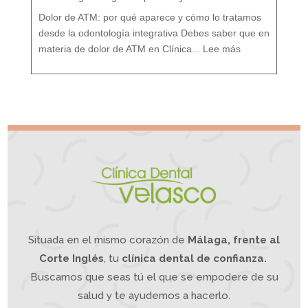
t
a
m
i
Dolor de ATM: por qué aparece y cómo lo tratamos
e
n
t
o
desde la odontología integrativa Debes saber que en
d
e
:
s
D
d
materia de dolor de ATM en Clínica...
Lee más
o
e
l
u
o
n
r
e
A
n
T
f
M
o
¿
q
S
u
u
e
f
I
r
n
e
t
s
e
d
g
e
r
d
a
o
t
l
i
o
v
r
o
d
e
m
a
n
d
í
b
u
l
a
?
L
a
O
d
o
n
t
o
l
o
g
í
a
Situada en el mismo corazón de
Málaga, frente al
I
n
t
e
g
Corte Inglés
, tu
clínica dental de confianza.
r
a
t
i
Buscamos que seas tú el que se empodere de su
v
a
p
u
e
salud y te ayudemos a hacerlo.
d
e
a