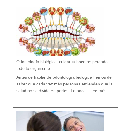
o
F
l
ú
o
r
n
o
?
M
i
t
o
s
y
V
e
r
d
a
d
e
s
s
o
b
r
e
l
a
P
r
e
v
e
Odontología biológica: cuidar tu boca respetando
n
c
i
ó
todo tu organismo
n
D
e
n
t
Antes de hablar de odontología biológica hemos de
a
l
saber que cada vez más personas entienden que la
:
O
salud no se divide en partes. La boca...
Lee más
d
o
n
t
o
l
o
g
í
a
b
i
o
l
ó
g
i
c
a
:
c
u
i