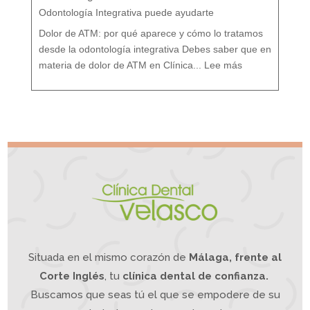
:
T
r
Odontología Integrativa puede ayudarte
a
t
a
m
i
Dolor de ATM: por qué aparece y cómo lo tratamos
e
n
t
o
desde la odontología integrativa Debes saber que en
d
e
:
s
D
d
materia de dolor de ATM en Clínica...
Lee más
o
e
l
u
o
n
r
e
A
n
T
f
M
o
¿
q
S
u
u
e
f
I
r
n
e
t
s
e
d
g
e
r
d
a
o
t
l
i
o
v
r
o
d
e
m
a
n
d
í
b
u
l
a
?
L
a
O
d
o
n
t
o
l
o
g
í
a
Situada en el mismo corazón de
Málaga, frente al
I
n
t
e
g
Corte Inglés
, tu
clínica dental de confianza.
r
a
t
i
Buscamos que seas tú el que se empodere de su
v
a
p
u