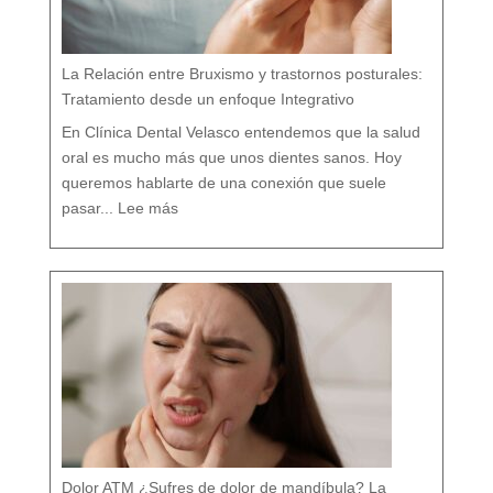
l
í
s
t
i
c
o
e
n
M
á
La Relación entre Bruxismo y trastornos posturales:
l
a
g
a
Tratamiento desde un enfoque Integrativo
:
l
a
s
7
En Clínica Dental Velasco entendemos que la salud
d
i
f
e
oral es mucho más que unos dientes sanos. Hoy
r
e
n
c
queremos hablarte de una conexión que suele
i
a
:
s
L
q
pasar...
Lee más
a
u
R
e
e
c
l
a
a
s
c
i
i
n
ó
a
n
d
e
i
n
e
t
t
r
e
e
c
B
u
r
e
u
n
x
t
i
a
s
m
o
y
t
r
a
s
t
o
r
n
o
s
p
o
s
t
u
r
a
l
e
Dolor ATM ¿Sufres de dolor de mandíbula? La
s