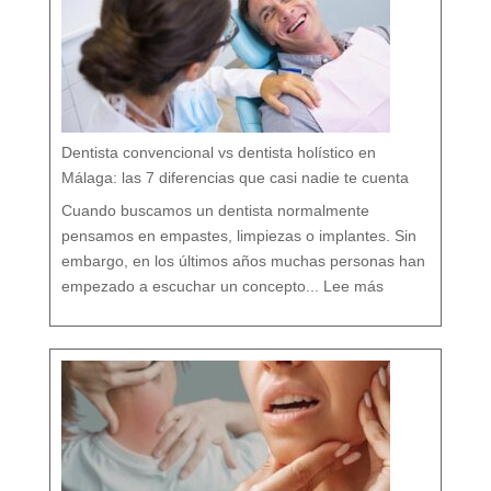
:
c
u
i
d
a
r
t
u
b
o
c
a
r
e
s
p
e
t
a
n
d
o
Dentista convencional vs dentista holístico en
t
o
d
o
Málaga: las 7 diferencias que casi nadie te cuenta
t
u
o
r
g
Cuando buscamos un dentista normalmente
a
n
i
s
pensamos en empastes, limpiezas o implantes. Sin
m
o
embargo, en los últimos años muchas personas han
:
D
empezado a escuchar un concepto...
Lee más
e
n
t
i
s
t
a
c
o
n
v
e
n
c
i
o
n
a
l
v
s
d
e
n
t
i
s
t
a
h
o