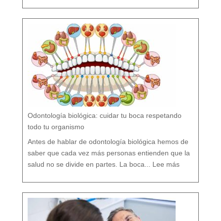
o
r
s
í
o
F
l
ú
o
r
n
o
?
M
i
t
o
s
y
V
e
r
d
a
d
e
s
s
o
b
r
e
l
a
P
r
e
v
e
Odontología biológica: cuidar tu boca respetando
n
c
i
ó
todo tu organismo
n
D
e
n
t
Antes de hablar de odontología biológica hemos de
a
l
saber que cada vez más personas entienden que la
:
O
salud no se divide en partes. La boca...
Lee más
d
o
n
t
o
l
o
g
í
a
b
i
o
l
ó
g
i
c
a