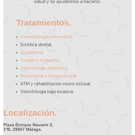
e
salud y te ayudemos a hacerlo.
d
e
a
y
u
d
a
r
t
e
Tratamientos.
.
Odonotología preventiva
Estética dental.
Ortodoncia.
Cirugía e implantes.
Odontología deportiva.
Neurofocal y terapia neural.
ATM y rehabilitación neuro oclusal.
Odontología baja invasiva.
Localización.
Plaza Enrique Navarro 2,
1ºB, 29007 Málaga.