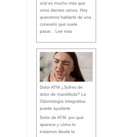
n
oral es mucho más que
c
i
a
s
unos dientes sanos. Hoy
q
u
e
c
queremos hablarte de una
a
s
i
n
conexión que suele
a
d
:
i
L
e
pasar...
Lee más
a
t
R
e
e
c
l
u
a
e
c
n
i
t
ó
a
n
e
n
t
r
e
B
r
u
x
i
s
m
o
y
t
r
a
s
t
o
r
Dolor ATM ¿Sufres de
n
o
s
p
dolor de mandíbula? La
o
s
t
u
Odontología Integrativa
r
a
l
e
puede ayudarte
s
:
T
r
a
Dolor de ATM: por qué
t
a
m
i
aparece y cómo lo
e
n
t
o
tratamos desde la
d
e
s