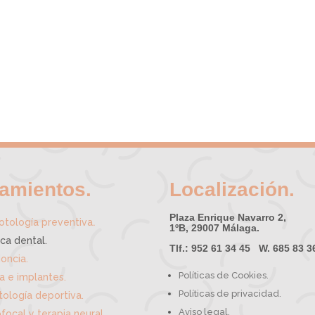
tamientos.
Localización.
Plaza Enrique Navarro 2,
.
tología preventiva
1ºB, 29007 Málaga.
ica dental.
Tlf.: 952 61 34 45 W. 685 83 3
oncia.
Políticas de Cookies.
ía e implantes.
Políticas de privacidad.
ología deportiva.
Aviso legal.
focal y terapia neural.