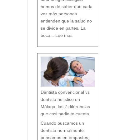
D
e
n
t
hemos de saber que cada
a
l
vez más personas
entienden que la salud no
se divide en partes. La
:
O
boca...
Lee más
d
o
n
t
o
l
o
g
í
a
b
i
o
l
ó
g
i
c
a
:
c
u
i
d
a
r
t
u
b
o
Dentista convencional vs
c
a
r
e
dentista holístico en
s
p
e
t
Málaga: las 7 diferencias
a
n
d
o
que casi nadie te cuenta
t
o
d
o
t
Cuando buscamos un
u
o
r
g
dentista normalmente
a
n
i
s
pensamos en empastes,
m