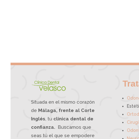
Tra
Odono
Situada en el mismo corazón
Estét
de
Málaga, frente al Corte
Ortod
Inglés
, tu
clínica dental de
Cirug
confianza.
Buscamos que
Odont
seas tú el que se empodere
Neuro