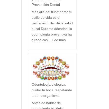
Prevención Dental
Más allá del flúor: cómo tu
estilo de vida es el
verdadero pilar de la salud
bucal Durante décadas, la
odontología preventiva ha
:
¿
girado casi...
Lee más
F
l
ú
o
r
s
í
o
F
l
ú
o
r
n
o
?
M
i
t
o
s
y
V
e
r
d
a
d
e
s
Odontología biológica:
s
o
b
r
cuidar tu boca respetando
e
l
a
P
todo tu organismo
r
e
v
e
n
Antes de hablar de
c
i
ó
n
odontología biológica