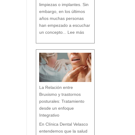
o
limpiezas o implantes. Sin
embargo, en los últimos
años muchas personas
han empezado a escuchar
:
D
un concepto...
Lee más
e
n
t
i
s
t
a
c
o
n
v
e
n
c
i
o
n
a
l
v
s
d
e
n
t
i
s
t
a
h
La Relación entre
o
l
í
s
Bruxismo y trastornos
t
i
c
o
posturales: Tratamiento
e
n
M
á
desde un enfoque
l
a
g
a
Integrativo
:
l
a
s
7
En Clínica Dental Velasco
d
i
f
e
entendemos que la salud
r
e