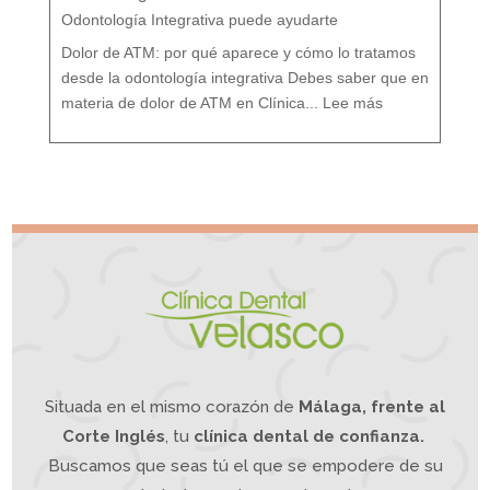
:
T
r
Odontología Integrativa puede ayudarte
a
t
a
m
i
Dolor de ATM: por qué aparece y cómo lo tratamos
e
n
t
o
desde la odontología integrativa Debes saber que en
d
e
:
s
D
d
materia de dolor de ATM en Clínica...
Lee más
o
e
l
u
o
n
r
e
A
n
T
f
M
o
¿
q
S
u
u
e
f
I
r
n
e
t
s
e
d
g
e
r
d
a
o
t
l
i
o
v
r
o
d
e
m
a
n
d
í
b
u
l
a
?
L
a
O
d
o
n
t
o
l
o
g
í
a
Situada en el mismo corazón de
Málaga, frente al
I
n
t
e
g
Corte Inglés
, tu
clínica dental de confianza.
r
a
t
i
Buscamos que seas tú el que se empodere de su
v
a
p
u