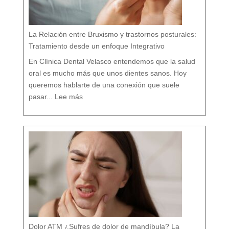
l
í
s
t
i
c
o
e
n
M
á
La Relación entre Bruxismo y trastornos posturales:
l
a
g
a
Tratamiento desde un enfoque Integrativo
:
l
a
s
7
En Clínica Dental Velasco entendemos que la salud
d
i
f
e
oral es mucho más que unos dientes sanos. Hoy
r
e
n
c
queremos hablarte de una conexión que suele
i
a
:
s
L
q
pasar...
Lee más
a
u
R
e
e
c
l
a
a
s
c
i
i
n
ó
a
n
d
e
i
n
e
t
t
r
e
e
c
B
u
r
e
u
n
x
t
i
a
s
m
o
y
t
r
a
s
t
o
r
n
o
s
p
o
s
t
u
r
a
l
e
Dolor ATM ¿Sufres de dolor de mandíbula? La
s