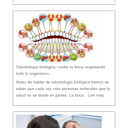
o
r
s
í
o
F
l
ú
o
r
n
o
?
M
i
t
o
s
y
V
e
r
d
a
d
e
s
s
o
b
r
e
l
a
P
r
e
v
e
Odontología biológica: cuidar tu boca respetando
n
c
i
ó
todo tu organismo
n
D
e
n
t
Antes de hablar de odontología biológica hemos de
a
l
saber que cada vez más personas entienden que la
:
O
salud no se divide en partes. La boca...
Lee más
d
o
n
t
o
l
o
g
í
a
b
i
o
l
ó
g
i
c
a