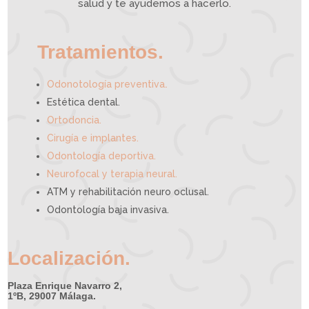
e
salud y te ayudemos a hacerlo.
d
e
a
y
u
d
a
r
t
e
Tratamientos.
.
Odonotología preventiva
Estética dental.
Ortodoncia.
Cirugía e implantes.
Odontología deportiva.
Neurofocal y terapia neural.
ATM y rehabilitación neuro oclusal.
Odontología baja invasiva.
Localización.
Plaza Enrique Navarro 2,
1ºB, 29007 Málaga.