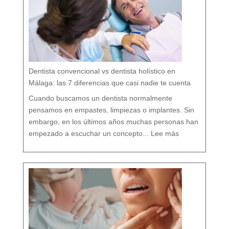
:
c
u
i
d
a
r
t
u
b
o
c
a
r
e
s
p
e
t
a
n
d
o
Dentista convencional vs dentista holístico en
t
o
d
o
Málaga: las 7 diferencias que casi nadie te cuenta
t
u
o
r
g
Cuando buscamos un dentista normalmente
a
n
i
s
pensamos en empastes, limpiezas o implantes. Sin
m
o
embargo, en los últimos años muchas personas han
:
D
empezado a escuchar un concepto...
Lee más
e
n
t
i
s
t
a
c
o
n
v
e
n
c
i
o
n
a
l
v
s
d
e
n
t
i
s
t
a
h
o