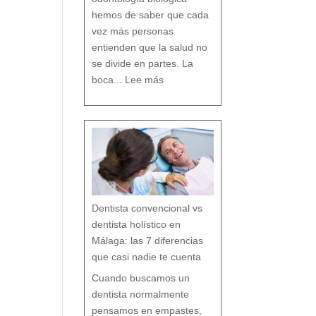
D
e
n
t
hemos de saber que cada
a
l
vez más personas
entienden que la salud no
se divide en partes. La
:
O
boca...
Lee más
d
o
n
t
o
l
o
g
í
a
b
i
o
l
ó
g
i
c
a
:
c
u
i
d
a
r
t
u
b
o
Dentista convencional vs
c
a
r
e
dentista holístico en
s
p
e
t
Málaga: las 7 diferencias
a
n
d
o
que casi nadie te cuenta
t
o
d
o
t
Cuando buscamos un
u
o
r
g
dentista normalmente
a
n
i
s
pensamos en empastes,
m