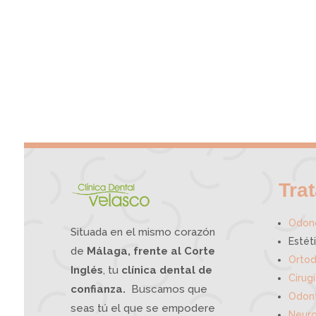
Tra
Odono
Situada en el mismo corazón
Estét
de
Málaga, frente al Corte
Ortod
Inglés
, tu
clínica dental de
Cirug
confianza.
Buscamos que
Odont
seas tú el que se empodere
Neuro