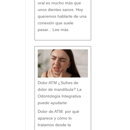
n
oral es mucho más que
c
i
a
s
unos dientes sanos. Hoy
q
u
e
c
queremos hablarte de una
a
s
i
n
conexión que suele
a
d
:
i
L
e
pasar...
Lee más
a
t
R
e
e
c
l
u
a
e
c
n
i
t
ó
a
n
e
n
t
r
e
B
r
u
x
i
s
m
o
y
t
r
a
s
t
o
r
Dolor ATM ¿Sufres de
n
o
s
p
dolor de mandíbula? La
o
s
t
u
Odontología Integrativa
r
a
l
e
puede ayudarte
s
:
T
r
a
Dolor de ATM: por qué
t
a
m
i
aparece y cómo lo
e
n
t
o
tratamos desde la
d
e
s