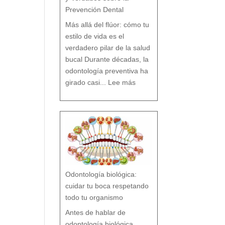
Prevención Dental
Más allá del flúor: cómo tu
estilo de vida es el
verdadero pilar de la salud
bucal Durante décadas, la
odontología preventiva ha
:
¿
girado casi...
Lee más
F
l
ú
o
r
s
í
o
F
l
ú
o
r
n
o
?
M
i
t
o
s
y
V
e
r
d
a
d
e
s
Odontología biológica:
s
o
b
r
cuidar tu boca respetando
e
l
a
P
todo tu organismo
r
e
v
e
n
Antes de hablar de
c
i
ó
n
odontología biológica