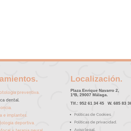
tamientos.
Localización.
Plaza Enrique Navarro 2,
.
tología preventiva
1ºB, 29007 Málaga.
ica dental.
Tlf.: 952 61 34 45 W. 685 83 3
oncia.
Políticas de Cookies.
ía e implantes.
Políticas de privacidad.
ología deportiva.
Aviso legal.
focal y terapia neural.