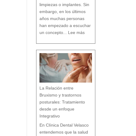
o
limpiezas o implantes. Sin
embargo, en los últimos
años muchas personas
han empezado a escuchar
:
D
un concepto...
Lee más
e
n
t
i
s
t
a
c
o
n
v
e
n
c
i
o
n
a
l
v
s
d
e
n
t
i
s
t
a
h
La Relación entre
o
l
í
s
Bruxismo y trastornos
t
i
c
o
posturales: Tratamiento
e
n
M
á
desde un enfoque
l
a
g
a
Integrativo
:
l
a
s
7
En Clínica Dental Velasco
d
i
f
e
entendemos que la salud
r
e